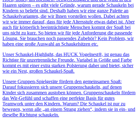
Haaren spüren – es gibt viele Gründe, warum gerade Schaukeln bei
Kindern so beliebt sind. Deshalb haben wir eine ganze Palette an
Schaukelvarianten, die wir Ihnen vorstellen wollen. Dabei achten
wir wie immer darauf, dass für jede Altersstufe etwas dabei ist. Aber
auch für körperlich beeinträchtigte Menschen kommt der Spaß bei
uns nicht zu kurz. So bieten wir für jede Anforderung die passende
Lösung. Sie brauchen noch passendes Zubehör? Kein Problem, wir
haben eine große Auswahl an Schaukelsitzen etc.
Unser Schaukel-Highlight, das HUCK Vogelnest®, ist genau das
Richtige für unzertrennliche Freunde. Variabel in Größe und Farbe
kommt es mit einer extra starken Polsterung daher und bietet, sicher
wie ein Nest, großen Schaukel-Spaß.
Unsere Gruppen-Spielgeräte fördern den gemeinsamen Spaß:
Darauf fokussieren sich unsere Gruppenschaukeln, auf denen
Kinder sich zusammen austoben können. Gruppenschaukeln fördern
das Wir-Gefühl und schaffen eine perfekte Basis für gutes
Teamwork unter den Kindern. Warum? Die Schaukel ist nur zu
bewegen, wenn alle „an einem Strang ziehen“, indem sie in ein- und
dieselbe Richtung schaukeln.