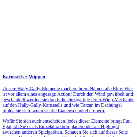
Karussells + Wippen
Unsere Hally-Gally-Elemente machen ihrem Namen alle Ehre. Hier
ist vor allem eines angesagt: Action! Durch den Wind gewirbelt und
geschaukelt werden sie durch die einzigartige Dreh-Wipp-Mechanik
auf den Hally-Gally-Karussells und wie Tarzan im Dschungel
fühlen sie sich, wenn sie die Lianenschaukel erobern.
Wofür Sie sich auch entscheiden, jedes dieser Elemente bringt Fun.
Egal, ob Sie es als Einzelattraktion planen oder als Highlight
zwischen anderen Spielgeräten. Schauen Sie sich auf dieser Seite