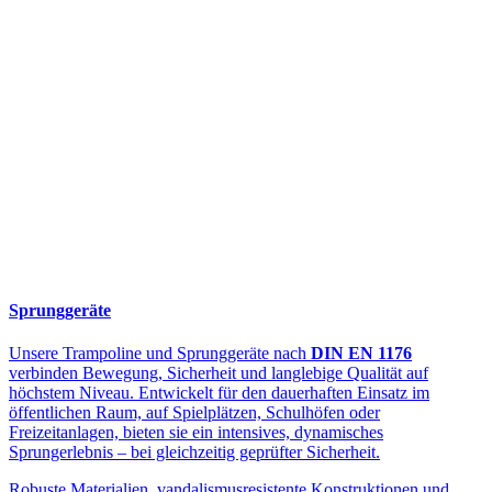
Sprunggeräte
Unsere Trampoline und Sprunggeräte nach
DIN EN 1176
verbinden Bewegung, Sicherheit und langlebige Qualität auf
höchstem Niveau. Entwickelt für den dauerhaften Einsatz im
öffentlichen Raum, auf Spielplätzen, Schulhöfen oder
Freizeitanlagen, bieten sie ein intensives, dynamisches
Sprungerlebnis – bei gleichzeitig geprüfter Sicherheit.
Robuste Materialien, vandalismusresistente Konstruktionen und