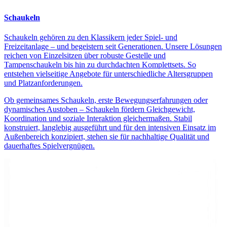
Schaukeln
Schaukeln gehören zu den Klassikern jeder Spiel- und
Freizeitanlage – und begeistern seit Generationen. Unsere Lösungen
reichen von Einzelsitzen über robuste Gestelle und
Tampenschaukeln bis hin zu durchdachten Komplettsets. So
entstehen vielseitige Angebote für unterschiedliche Altersgruppen
und Platzanforderungen.
Ob gemeinsames Schaukeln, erste Bewegungserfahrungen oder
dynamisches Austoben – Schaukeln fördern Gleichgewicht,
Koordination und soziale Interaktion gleichermaßen. Stabil
konstruiert, langlebig ausgeführt und für den intensiven Einsatz im
Außenbereich konzipiert, stehen sie für nachhaltige Qualität und
dauerhaftes Spielvergnügen.