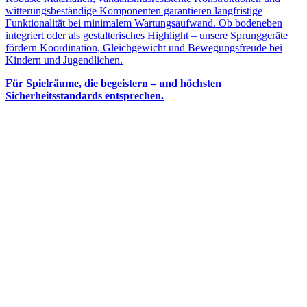
witterungsbeständige Komponenten garantieren langfristige
Funktionalität bei minimalem Wartungsaufwand. Ob bodeneben
integriert oder als gestalterisches Highlight – unsere Sprunggeräte
fördern Koordination, Gleichgewicht und Bewegungsfreude bei
Kindern und Jugendlichen.
Für Spielräume, die begeistern – und höchsten
Sicherheitsstandards entsprechen.