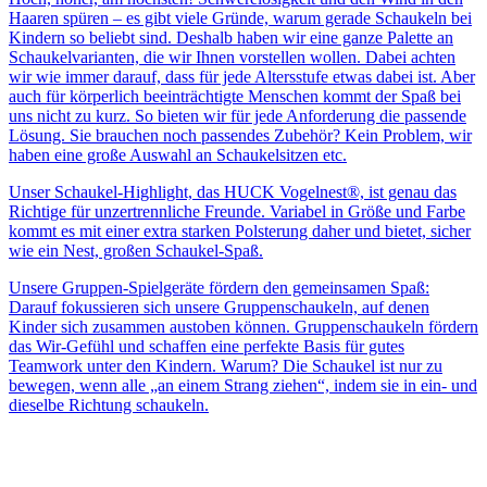
Haaren spüren – es gibt viele Gründe, warum gerade Schaukeln bei
Kindern so beliebt sind. Deshalb haben wir eine ganze Palette an
Schaukelvarianten, die wir Ihnen vorstellen wollen. Dabei achten
wir wie immer darauf, dass für jede Altersstufe etwas dabei ist. Aber
auch für körperlich beeinträchtigte Menschen kommt der Spaß bei
uns nicht zu kurz. So bieten wir für jede Anforderung die passende
Lösung. Sie brauchen noch passendes Zubehör? Kein Problem, wir
haben eine große Auswahl an Schaukelsitzen etc.
Unser Schaukel-Highlight, das HUCK Vogelnest®, ist genau das
Richtige für unzertrennliche Freunde. Variabel in Größe und Farbe
kommt es mit einer extra starken Polsterung daher und bietet, sicher
wie ein Nest, großen Schaukel-Spaß.
Unsere Gruppen-Spielgeräte fördern den gemeinsamen Spaß:
Darauf fokussieren sich unsere Gruppenschaukeln, auf denen
Kinder sich zusammen austoben können. Gruppenschaukeln fördern
das Wir-Gefühl und schaffen eine perfekte Basis für gutes
Teamwork unter den Kindern. Warum? Die Schaukel ist nur zu
bewegen, wenn alle „an einem Strang ziehen“, indem sie in ein- und
dieselbe Richtung schaukeln.