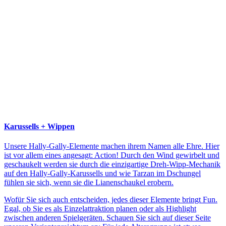
Karussells + Wippen
Unsere Hally-Gally-Elemente machen ihrem Namen alle Ehre. Hier
ist vor allem eines angesagt: Action! Durch den Wind gewirbelt und
geschaukelt werden sie durch die einzigartige Dreh-Wipp-Mechanik
auf den Hally-Gally-Karussells und wie Tarzan im Dschungel
fühlen sie sich, wenn sie die Lianenschaukel erobern.
Wofür Sie sich auch entscheiden, jedes dieser Elemente bringt Fun.
Egal, ob Sie es als Einzelattraktion planen oder als Highlight
zwischen anderen Spielgeräten. Schauen Sie sich auf dieser Seite