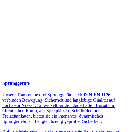
Sprunggeräte
Unsere Trampoline und Sprunggeräte nach
DIN EN 1176
verbinden Bewegung, Sicherheit und langlebige Qualität auf
höchstem Niveau. Entwickelt für den dauerhaften Einsatz im
öffentlichen Raum, auf Spielplätzen, Schulhöfen oder
Freizeitanlagen, bieten sie ein intensives, dynamisches
Sprungerlebnis – bei gleichzeitig geprüfter Sicherheit.
Robuste Materialien, vandalismusresistente Konstruktionen und