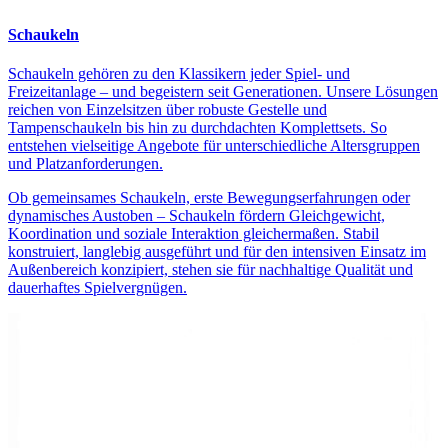
Schaukeln
Schaukeln gehören zu den Klassikern jeder Spiel- und
Freizeitanlage – und begeistern seit Generationen. Unsere Lösungen
reichen von Einzelsitzen über robuste Gestelle und
Tampenschaukeln bis hin zu durchdachten Komplettsets. So
entstehen vielseitige Angebote für unterschiedliche Altersgruppen
und Platzanforderungen.
Ob gemeinsames Schaukeln, erste Bewegungserfahrungen oder
dynamisches Austoben – Schaukeln fördern Gleichgewicht,
Koordination und soziale Interaktion gleichermaßen. Stabil
konstruiert, langlebig ausgeführt und für den intensiven Einsatz im
Außenbereich konzipiert, stehen sie für nachhaltige Qualität und
dauerhaftes Spielvergnügen.