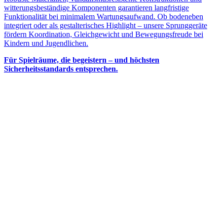
witterungsbeständige Komponenten garantieren langfristige
Funktionalität bei minimalem Wartungsaufwand. Ob bodeneben
integriert oder als gestalterisches Highlight – unsere Sprunggeräte
fördern Koordination, Gleichgewicht und Bewegungsfreude bei
Kindern und Jugendlichen.
Für Spielräume, die begeistern – und höchsten
Sicherheitsstandards entsprechen.