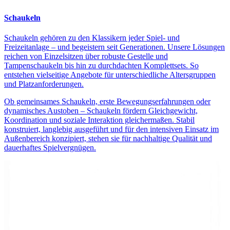
Schaukeln
Schaukeln gehören zu den Klassikern jeder Spiel- und
Freizeitanlage – und begeistern seit Generationen. Unsere Lösungen
reichen von Einzelsitzen über robuste Gestelle und
Tampenschaukeln bis hin zu durchdachten Komplettsets. So
entstehen vielseitige Angebote für unterschiedliche Altersgruppen
und Platzanforderungen.
Ob gemeinsames Schaukeln, erste Bewegungserfahrungen oder
dynamisches Austoben – Schaukeln fördern Gleichgewicht,
Koordination und soziale Interaktion gleichermaßen. Stabil
konstruiert, langlebig ausgeführt und für den intensiven Einsatz im
Außenbereich konzipiert, stehen sie für nachhaltige Qualität und
dauerhaftes Spielvergnügen.