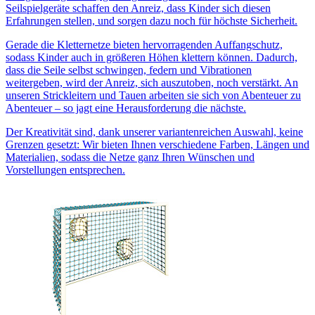
Seilspielgeräte schaffen den Anreiz, dass Kinder sich diesen
Erfahrungen stellen, und sorgen dazu noch für höchste Sicherheit.
Gerade die Kletternetze bieten hervorragenden Auffangschutz,
sodass Kinder auch in größeren Höhen klettern können. Dadurch,
dass die Seile selbst schwingen, federn und Vibrationen
weitergeben, wird der Anreiz, sich auszutoben, noch verstärkt. An
unseren Strickleitern und Tauen arbeiten sie sich von Abenteuer zu
Abenteuer – so jagt eine Herausforderung die nächste.
Der Kreativität sind, dank unserer variantenreichen Auswahl, keine
Grenzen gesetzt: Wir bieten Ihnen verschiedene Farben, Längen und
Materialien, sodass die Netze ganz Ihren Wünschen und
Vorstellungen entsprechen.