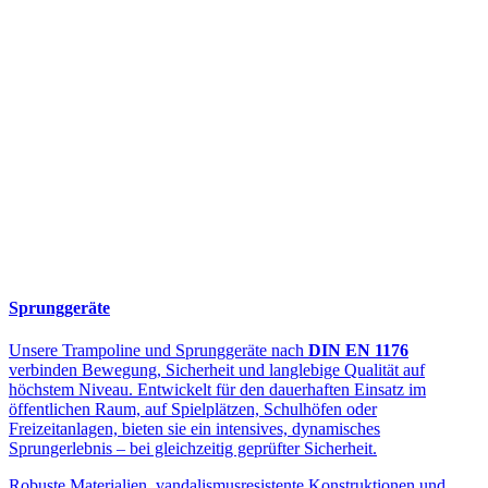
Sprunggeräte
Unsere Trampoline und Sprunggeräte nach
DIN EN 1176
verbinden Bewegung, Sicherheit und langlebige Qualität auf
höchstem Niveau. Entwickelt für den dauerhaften Einsatz im
öffentlichen Raum, auf Spielplätzen, Schulhöfen oder
Freizeitanlagen, bieten sie ein intensives, dynamisches
Sprungerlebnis – bei gleichzeitig geprüfter Sicherheit.
Robuste Materialien, vandalismusresistente Konstruktionen und