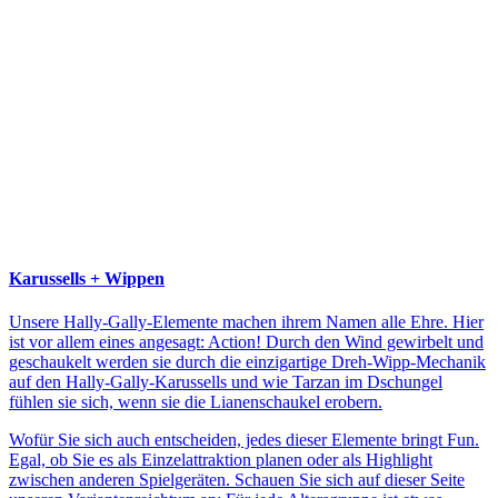
Karussells + Wippen
Unsere Hally-Gally-Elemente machen ihrem Namen alle Ehre. Hier
ist vor allem eines angesagt: Action! Durch den Wind gewirbelt und
geschaukelt werden sie durch die einzigartige Dreh-Wipp-Mechanik
auf den Hally-Gally-Karussells und wie Tarzan im Dschungel
fühlen sie sich, wenn sie die Lianenschaukel erobern.
Wofür Sie sich auch entscheiden, jedes dieser Elemente bringt Fun.
Egal, ob Sie es als Einzelattraktion planen oder als Highlight
zwischen anderen Spielgeräten. Schauen Sie sich auf dieser Seite