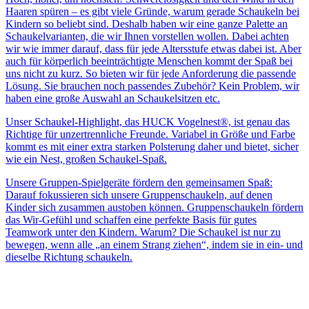
Haaren spüren – es gibt viele Gründe, warum gerade Schaukeln bei
Kindern so beliebt sind. Deshalb haben wir eine ganze Palette an
Schaukelvarianten, die wir Ihnen vorstellen wollen. Dabei achten
wir wie immer darauf, dass für jede Altersstufe etwas dabei ist. Aber
auch für körperlich beeinträchtigte Menschen kommt der Spaß bei
uns nicht zu kurz. So bieten wir für jede Anforderung die passende
Lösung. Sie brauchen noch passendes Zubehör? Kein Problem, wir
haben eine große Auswahl an Schaukelsitzen etc.
Unser Schaukel-Highlight, das HUCK Vogelnest®, ist genau das
Richtige für unzertrennliche Freunde. Variabel in Größe und Farbe
kommt es mit einer extra starken Polsterung daher und bietet, sicher
wie ein Nest, großen Schaukel-Spaß.
Unsere Gruppen-Spielgeräte fördern den gemeinsamen Spaß:
Darauf fokussieren sich unsere Gruppenschaukeln, auf denen
Kinder sich zusammen austoben können. Gruppenschaukeln fördern
das Wir-Gefühl und schaffen eine perfekte Basis für gutes
Teamwork unter den Kindern. Warum? Die Schaukel ist nur zu
bewegen, wenn alle „an einem Strang ziehen“, indem sie in ein- und
dieselbe Richtung schaukeln.