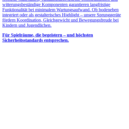
witterungsbeständige Komponenten garantieren langfristige
Funktionalität bei minimalem Wartungsaufwand. Ob bodeneben
integriert oder als gestalterisches Highlight – unsere Sprunggeräte
fördern Koordination, Gleichgewicht und Bewegungsfreude bei
Kindern und Jugendlichen.
Für Spielräume, die begeistern – und höchsten
Sicherheitsstandards entsprechen.