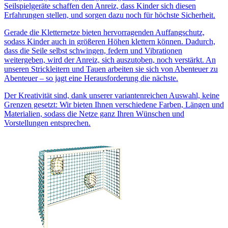
Seilspielgeräte schaffen den Anreiz, dass Kinder sich diesen
Erfahrungen stellen, und sorgen dazu noch für höchste Sicherheit.
Gerade die Kletternetze bieten hervorragenden Auffangschutz,
sodass Kinder auch in größeren Höhen klettern können. Dadurch,
dass die Seile selbst schwingen, federn und Vibrationen
weitergeben, wird der Anreiz, sich auszutoben, noch verstärkt. An
unseren Strickleitern und Tauen arbeiten sie sich von Abenteuer zu
Abenteuer – so jagt eine Herausforderung die nächste.
Der Kreativität sind, dank unserer variantenreichen Auswahl, keine
Grenzen gesetzt: Wir bieten Ihnen verschiedene Farben, Längen und
Materialien, sodass die Netze ganz Ihren Wünschen und
Vorstellungen entsprechen.