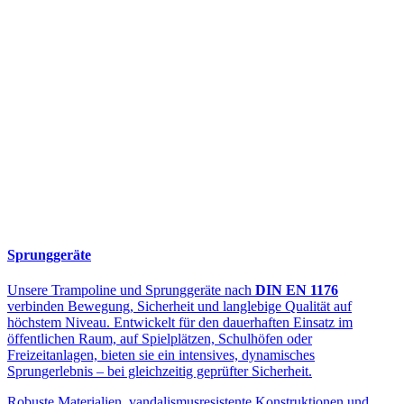
Sprunggeräte
Unsere Trampoline und Sprunggeräte nach
DIN EN 1176
verbinden Bewegung, Sicherheit und langlebige Qualität auf
höchstem Niveau. Entwickelt für den dauerhaften Einsatz im
öffentlichen Raum, auf Spielplätzen, Schulhöfen oder
Freizeitanlagen, bieten sie ein intensives, dynamisches
Sprungerlebnis – bei gleichzeitig geprüfter Sicherheit.
Robuste Materialien, vandalismusresistente Konstruktionen und