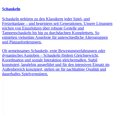
Schaukeln
Schaukeln gehören zu den Klassikern jeder Spiel- und
Freizeitanlage – und begeistern seit Generationen. Unsere Lösungen
reichen von Einzelsitzen über robuste Gestelle und
Tampenschaukeln bis hin zu durchdachten Komplettsets. So
entstehen vielseitige Angebote für unterschiedliche Altersgruppen
und Platzanforderungen.
Ob gemeinsames Schaukeln, erste Bewegungserfahrungen oder
dynamisches Austoben – Schaukeln fördern Gleichgewicht,
Koordination und soziale Interaktion gleichermaßen. Stabil
konstruiert, langlebig ausgeführt und für den intensiven Einsatz im
Außenbereich konzipiert, stehen sie für nachhaltige Qualität und
dauerhaftes Spielvergnügen.