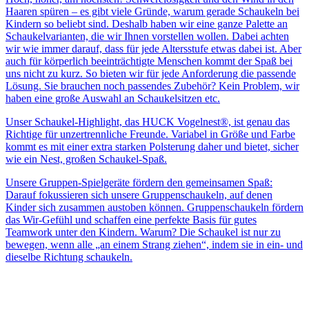
Haaren spüren – es gibt viele Gründe, warum gerade Schaukeln bei
Kindern so beliebt sind. Deshalb haben wir eine ganze Palette an
Schaukelvarianten, die wir Ihnen vorstellen wollen. Dabei achten
wir wie immer darauf, dass für jede Altersstufe etwas dabei ist. Aber
auch für körperlich beeinträchtigte Menschen kommt der Spaß bei
uns nicht zu kurz. So bieten wir für jede Anforderung die passende
Lösung. Sie brauchen noch passendes Zubehör? Kein Problem, wir
haben eine große Auswahl an Schaukelsitzen etc.
Unser Schaukel-Highlight, das HUCK Vogelnest®, ist genau das
Richtige für unzertrennliche Freunde. Variabel in Größe und Farbe
kommt es mit einer extra starken Polsterung daher und bietet, sicher
wie ein Nest, großen Schaukel-Spaß.
Unsere Gruppen-Spielgeräte fördern den gemeinsamen Spaß:
Darauf fokussieren sich unsere Gruppenschaukeln, auf denen
Kinder sich zusammen austoben können. Gruppenschaukeln fördern
das Wir-Gefühl und schaffen eine perfekte Basis für gutes
Teamwork unter den Kindern. Warum? Die Schaukel ist nur zu
bewegen, wenn alle „an einem Strang ziehen“, indem sie in ein- und
dieselbe Richtung schaukeln.