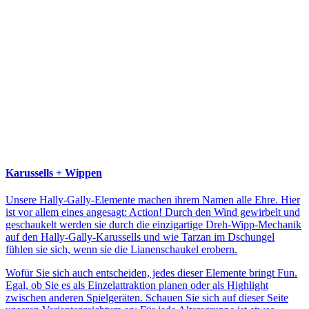
Karussells + Wippen
Unsere Hally-Gally-Elemente machen ihrem Namen alle Ehre. Hier
ist vor allem eines angesagt: Action! Durch den Wind gewirbelt und
geschaukelt werden sie durch die einzigartige Dreh-Wipp-Mechanik
auf den Hally-Gally-Karussells und wie Tarzan im Dschungel
fühlen sie sich, wenn sie die Lianenschaukel erobern.
Wofür Sie sich auch entscheiden, jedes dieser Elemente bringt Fun.
Egal, ob Sie es als Einzelattraktion planen oder als Highlight
zwischen anderen Spielgeräten. Schauen Sie sich auf dieser Seite