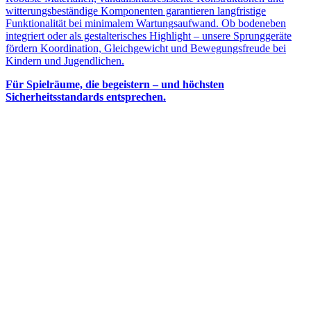
witterungsbeständige Komponenten garantieren langfristige
Funktionalität bei minimalem Wartungsaufwand. Ob bodeneben
integriert oder als gestalterisches Highlight – unsere Sprunggeräte
fördern Koordination, Gleichgewicht und Bewegungsfreude bei
Kindern und Jugendlichen.
Für Spielräume, die begeistern – und höchsten
Sicherheitsstandards entsprechen.