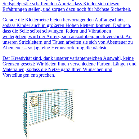
Seilspielgeräte schaffen den Anreiz, dass Kinder sich diesen
Erfahrungen stellen, und sorgen dazu noch für höchste Sicherheit.
Gerade die Kletternetze bieten hervorragenden Auffangschutz,
sodass Kinder auch in größeren Höhen klettern können. Dadurch,
dass die Seile selbst schwingen, federn und Vibrationen
weitergeben, wird der Anreiz, sich auszutoben, noch verstärkt. An
unseren Strickleitern und Tauen arbeiten sie sich von Abenteuer zu
Abenteuer – so jagt eine Herausforderung die nächste.
Der Kreativität sind, dank unserer variantenreichen Auswahl, keine
Grenzen gesetzt: Wir bieten Ihnen verschiedene Farben, Längen und
Materialien, sodass die Netze ganz Ihren Wünschen und
Vorstellungen entsprechen.