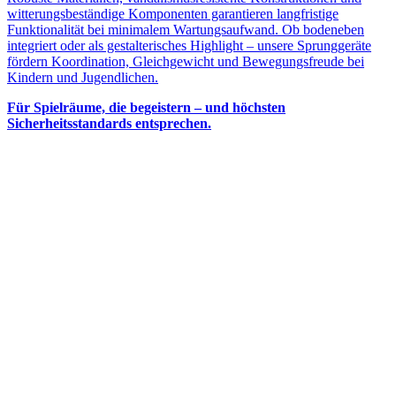
witterungsbeständige Komponenten garantieren langfristige
Funktionalität bei minimalem Wartungsaufwand. Ob bodeneben
integriert oder als gestalterisches Highlight – unsere Sprunggeräte
fördern Koordination, Gleichgewicht und Bewegungsfreude bei
Kindern und Jugendlichen.
Für Spielräume, die begeistern – und höchsten
Sicherheitsstandards entsprechen.