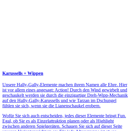
Karussells + Wippen
Unsere Hally-Gally-Elemente machen ihrem Namen alle Ehre. Hier
ist vor allem eines angesagt: Action! Durch den Wind gewirbelt und
geschaukelt werden sie durch die einzigartige Dreh-Wipp-Mechanik
auf den Hally-Gally-Karussells und wie Tarzan im Dschungel
fühlen sie sich, wenn sie die Lianenschaukel erobern.
Wofür Sie sich auch entscheiden, jedes dieser Elemente bringt Fun.
Egal, ob Sie es als Einzelattraktion planen oder als Highlight
zwischen anderen Spielgeräten. Schauen Sie sich auf dieser Seite