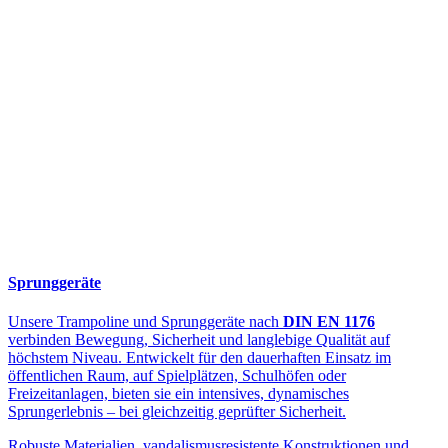
Sprunggeräte
Unsere Trampoline und Sprunggeräte nach
DIN EN 1176
verbinden Bewegung, Sicherheit und langlebige Qualität auf
höchstem Niveau. Entwickelt für den dauerhaften Einsatz im
öffentlichen Raum, auf Spielplätzen, Schulhöfen oder
Freizeitanlagen, bieten sie ein intensives, dynamisches
Sprungerlebnis – bei gleichzeitig geprüfter Sicherheit.
Robuste Materialien, vandalismusresistente Konstruktionen und