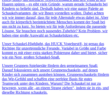
Haaren spüren – es gibt viele Gründe, warum gerade Schaukeln bei
Kindern so beliebt sind. Deshalb haben wir eine ganze Palette an
Schaukelvarianten, die wir Ihnen vorstellen wollen. Dabei achten
wir wie immer darauf, dass für jede Altersstufe etwas dabei ist. Aber
auch für körperlich beeinträchtigte Menschen kommt der Spaß bei
uns nicht zu kurz. So bieten wir für jede Anforderung die passende
Lösung. Sie brauchen noch passendes Zubehör? Kein Problem, wir
haben eine große Auswahl an Schaukelsitzen etc.
Unser Schaukel-Highlight, das HUCK Vogelnest®, ist genau das
Richtige für unzertrennliche Freunde. Variabel in Größe und Farbe
kommt es mit einer extra starken Polsterung daher und bietet, sicher
wie ein Nest, großen Schaukel-Spaß.
Unsere Gruppen-Spielgeräte fördern den gemeinsamen Spaß:
Darauf fokussieren sich unsere Gruppenschaukeln, auf denen
Kinder sich zusammen austoben können. Gruppenschaukeln fördern
das Wir-Gefühl und schaffen eine perfekte Basis für gutes
Teamwork unter den Kindern. Warum? Die Schaukel ist nur zu
bewegen, wenn alle „an einem Strang ziehen“, indem sie in ein- und
dieselbe Richtung schaukeln.