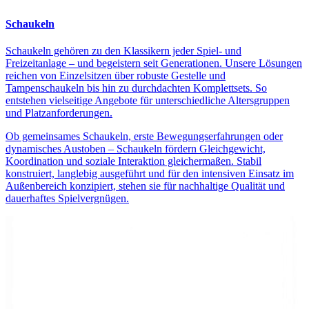
Schaukeln
Schaukeln gehören zu den Klassikern jeder Spiel- und
Freizeitanlage – und begeistern seit Generationen. Unsere Lösungen
reichen von Einzelsitzen über robuste Gestelle und
Tampenschaukeln bis hin zu durchdachten Komplettsets. So
entstehen vielseitige Angebote für unterschiedliche Altersgruppen
und Platzanforderungen.
Ob gemeinsames Schaukeln, erste Bewegungserfahrungen oder
dynamisches Austoben – Schaukeln fördern Gleichgewicht,
Koordination und soziale Interaktion gleichermaßen. Stabil
konstruiert, langlebig ausgeführt und für den intensiven Einsatz im
Außenbereich konzipiert, stehen sie für nachhaltige Qualität und
dauerhaftes Spielvergnügen.