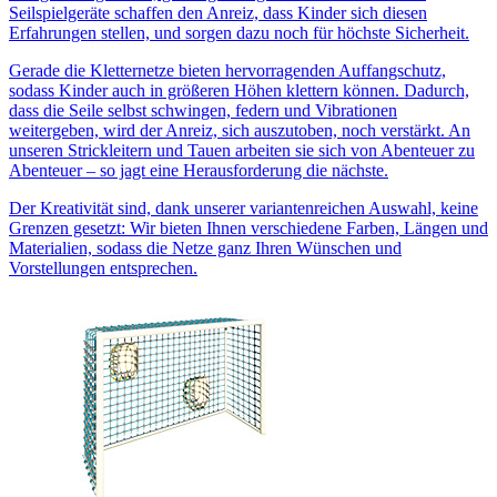
Seilspielgeräte schaffen den Anreiz, dass Kinder sich diesen
Erfahrungen stellen, und sorgen dazu noch für höchste Sicherheit.
Gerade die Kletternetze bieten hervorragenden Auffangschutz,
sodass Kinder auch in größeren Höhen klettern können. Dadurch,
dass die Seile selbst schwingen, federn und Vibrationen
weitergeben, wird der Anreiz, sich auszutoben, noch verstärkt. An
unseren Strickleitern und Tauen arbeiten sie sich von Abenteuer zu
Abenteuer – so jagt eine Herausforderung die nächste.
Der Kreativität sind, dank unserer variantenreichen Auswahl, keine
Grenzen gesetzt: Wir bieten Ihnen verschiedene Farben, Längen und
Materialien, sodass die Netze ganz Ihren Wünschen und
Vorstellungen entsprechen.