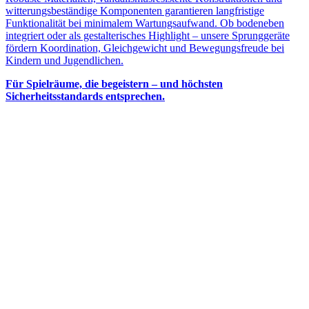
witterungsbeständige Komponenten garantieren langfristige
Funktionalität bei minimalem Wartungsaufwand. Ob bodeneben
integriert oder als gestalterisches Highlight – unsere Sprunggeräte
fördern Koordination, Gleichgewicht und Bewegungsfreude bei
Kindern und Jugendlichen.
Für Spielräume, die begeistern – und höchsten
Sicherheitsstandards entsprechen.