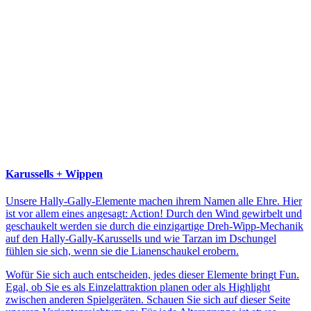
Karussells + Wippen
Unsere Hally-Gally-Elemente machen ihrem Namen alle Ehre. Hier
ist vor allem eines angesagt: Action! Durch den Wind gewirbelt und
geschaukelt werden sie durch die einzigartige Dreh-Wipp-Mechanik
auf den Hally-Gally-Karussells und wie Tarzan im Dschungel
fühlen sie sich, wenn sie die Lianenschaukel erobern.
Wofür Sie sich auch entscheiden, jedes dieser Elemente bringt Fun.
Egal, ob Sie es als Einzelattraktion planen oder als Highlight
zwischen anderen Spielgeräten. Schauen Sie sich auf dieser Seite