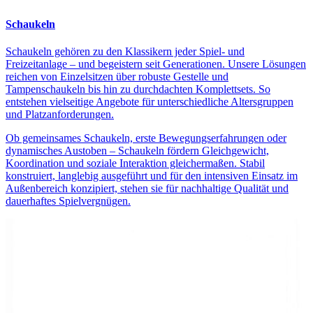
Schaukeln
Schaukeln gehören zu den Klassikern jeder Spiel- und
Freizeitanlage – und begeistern seit Generationen. Unsere Lösungen
reichen von Einzelsitzen über robuste Gestelle und
Tampenschaukeln bis hin zu durchdachten Komplettsets. So
entstehen vielseitige Angebote für unterschiedliche Altersgruppen
und Platzanforderungen.
Ob gemeinsames Schaukeln, erste Bewegungserfahrungen oder
dynamisches Austoben – Schaukeln fördern Gleichgewicht,
Koordination und soziale Interaktion gleichermaßen. Stabil
konstruiert, langlebig ausgeführt und für den intensiven Einsatz im
Außenbereich konzipiert, stehen sie für nachhaltige Qualität und
dauerhaftes Spielvergnügen.