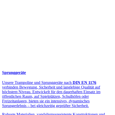
Sprunggeräte
Unsere Trampoline und Sprunggeräte nach
DIN EN 1176
verbinden Bewegung, Sicherheit und langlebige Qualität auf
höchstem Niveau. Entwickelt für den dauerhaften Einsatz im
öffentlichen Raum, auf Spielplätzen, Schulhöfen oder
Freizeitanlagen, bieten sie ein intensives, dynamisches
Sprungerlebnis – bei gleichzeitig geprüfter Sicherheit.
Robuste Materialien, vandalismusresistente Konstruktionen und