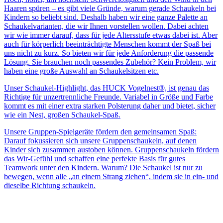
Haaren spüren – es gibt viele Gründe, warum gerade Schaukeln bei
Kindern so beliebt sind. Deshalb haben wir eine ganze Palette an
Schaukelvarianten, die wir Ihnen vorstellen wollen. Dabei achten
wir wie immer darauf, dass für jede Altersstufe etwas dabei ist. Aber
auch für körperlich beeinträchtigte Menschen kommt der Spaß bei
uns nicht zu kurz. So bieten wir für jede Anforderung die passende
Lösung. Sie brauchen noch passendes Zubehör? Kein Problem, wir
haben eine große Auswahl an Schaukelsitzen etc.
Unser Schaukel-Highlight, das HUCK Vogelnest®, ist genau das
Richtige für unzertrennliche Freunde. Variabel in Größe und Farbe
kommt es mit einer extra starken Polsterung daher und bietet, sicher
wie ein Nest, großen Schaukel-Spaß.
Unsere Gruppen-Spielgeräte fördern den gemeinsamen Spaß:
Darauf fokussieren sich unsere Gruppenschaukeln, auf denen
Kinder sich zusammen austoben können. Gruppenschaukeln fördern
das Wir-Gefühl und schaffen eine perfekte Basis für gutes
Teamwork unter den Kindern. Warum? Die Schaukel ist nur zu
bewegen, wenn alle „an einem Strang ziehen“, indem sie in ein- und
dieselbe Richtung schaukeln.