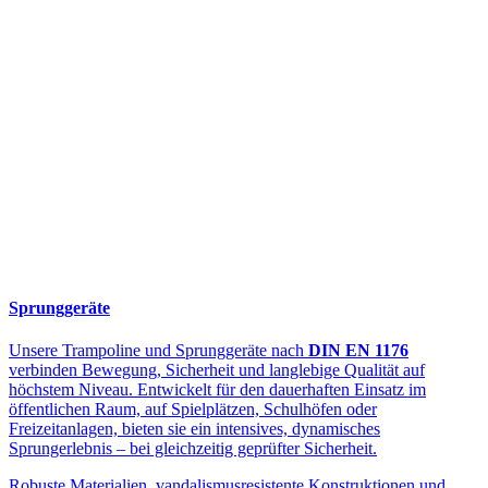
Sprunggeräte
Unsere Trampoline und Sprunggeräte nach
DIN EN 1176
verbinden Bewegung, Sicherheit und langlebige Qualität auf
höchstem Niveau. Entwickelt für den dauerhaften Einsatz im
öffentlichen Raum, auf Spielplätzen, Schulhöfen oder
Freizeitanlagen, bieten sie ein intensives, dynamisches
Sprungerlebnis – bei gleichzeitig geprüfter Sicherheit.
Robuste Materialien, vandalismusresistente Konstruktionen und