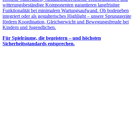
witterungsbeständige Komponenten garantieren langfristige
Funktionalität bei minimalem Wartungsaufwand. Ob bodeneben
integriert oder als gestalterisches Highlight – unsere Sprunggeräte
fördern Koordination, Gleichgewicht und Bewegungsfreude bei
Kindern und Jugendlichen.
Für Spielräume, die begeistern – und höchsten
Sicherheitsstandards entsprechen.