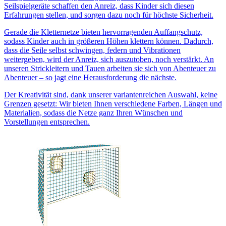
Seilspielgeräte schaffen den Anreiz, dass Kinder sich diesen
Erfahrungen stellen, und sorgen dazu noch für höchste Sicherheit.
Gerade die Kletternetze bieten hervorragenden Auffangschutz,
sodass Kinder auch in größeren Höhen klettern können. Dadurch,
dass die Seile selbst schwingen, federn und Vibrationen
weitergeben, wird der Anreiz, sich auszutoben, noch verstärkt. An
unseren Strickleitern und Tauen arbeiten sie sich von Abenteuer zu
Abenteuer – so jagt eine Herausforderung die nächste.
Der Kreativität sind, dank unserer variantenreichen Auswahl, keine
Grenzen gesetzt: Wir bieten Ihnen verschiedene Farben, Längen und
Materialien, sodass die Netze ganz Ihren Wünschen und
Vorstellungen entsprechen.