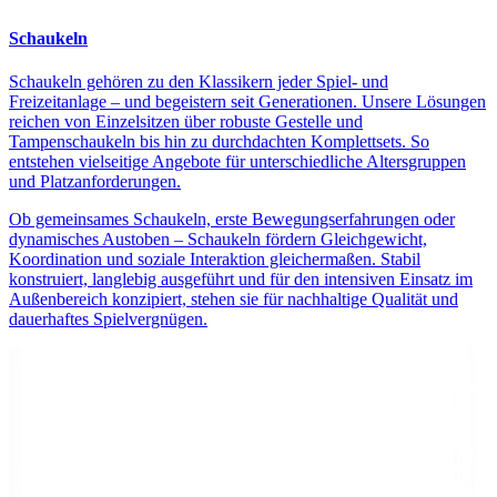
Schaukeln
Schaukeln gehören zu den Klassikern jeder Spiel- und
Freizeitanlage – und begeistern seit Generationen. Unsere Lösungen
reichen von Einzelsitzen über robuste Gestelle und
Tampenschaukeln bis hin zu durchdachten Komplettsets. So
entstehen vielseitige Angebote für unterschiedliche Altersgruppen
und Platzanforderungen.
Ob gemeinsames Schaukeln, erste Bewegungserfahrungen oder
dynamisches Austoben – Schaukeln fördern Gleichgewicht,
Koordination und soziale Interaktion gleichermaßen. Stabil
konstruiert, langlebig ausgeführt und für den intensiven Einsatz im
Außenbereich konzipiert, stehen sie für nachhaltige Qualität und
dauerhaftes Spielvergnügen.