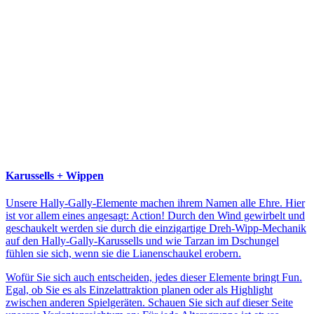
Karussells + Wippen
Unsere Hally-Gally-Elemente machen ihrem Namen alle Ehre. Hier
ist vor allem eines angesagt: Action! Durch den Wind gewirbelt und
geschaukelt werden sie durch die einzigartige Dreh-Wipp-Mechanik
auf den Hally-Gally-Karussells und wie Tarzan im Dschungel
fühlen sie sich, wenn sie die Lianenschaukel erobern.
Wofür Sie sich auch entscheiden, jedes dieser Elemente bringt Fun.
Egal, ob Sie es als Einzelattraktion planen oder als Highlight
zwischen anderen Spielgeräten. Schauen Sie sich auf dieser Seite