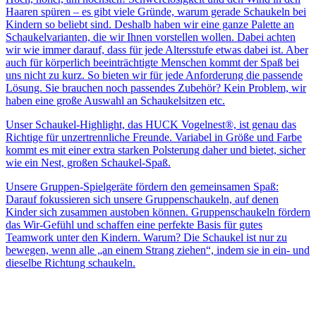
Haaren spüren – es gibt viele Gründe, warum gerade Schaukeln bei
Kindern so beliebt sind. Deshalb haben wir eine ganze Palette an
Schaukelvarianten, die wir Ihnen vorstellen wollen. Dabei achten
wir wie immer darauf, dass für jede Altersstufe etwas dabei ist. Aber
auch für körperlich beeinträchtigte Menschen kommt der Spaß bei
uns nicht zu kurz. So bieten wir für jede Anforderung die passende
Lösung. Sie brauchen noch passendes Zubehör? Kein Problem, wir
haben eine große Auswahl an Schaukelsitzen etc.
Unser Schaukel-Highlight, das HUCK Vogelnest®, ist genau das
Richtige für unzertrennliche Freunde. Variabel in Größe und Farbe
kommt es mit einer extra starken Polsterung daher und bietet, sicher
wie ein Nest, großen Schaukel-Spaß.
Unsere Gruppen-Spielgeräte fördern den gemeinsamen Spaß:
Darauf fokussieren sich unsere Gruppenschaukeln, auf denen
Kinder sich zusammen austoben können. Gruppenschaukeln fördern
das Wir-Gefühl und schaffen eine perfekte Basis für gutes
Teamwork unter den Kindern. Warum? Die Schaukel ist nur zu
bewegen, wenn alle „an einem Strang ziehen“, indem sie in ein- und
dieselbe Richtung schaukeln.