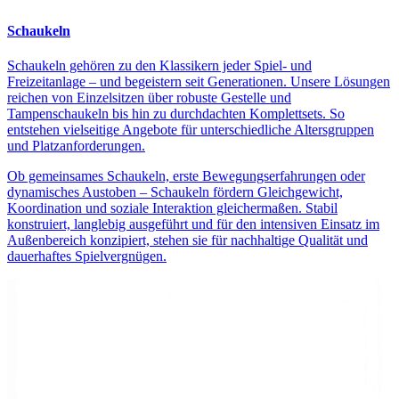
Schaukeln
Schaukeln gehören zu den Klassikern jeder Spiel- und
Freizeitanlage – und begeistern seit Generationen. Unsere Lösungen
reichen von Einzelsitzen über robuste Gestelle und
Tampenschaukeln bis hin zu durchdachten Komplettsets. So
entstehen vielseitige Angebote für unterschiedliche Altersgruppen
und Platzanforderungen.
Ob gemeinsames Schaukeln, erste Bewegungserfahrungen oder
dynamisches Austoben – Schaukeln fördern Gleichgewicht,
Koordination und soziale Interaktion gleichermaßen. Stabil
konstruiert, langlebig ausgeführt und für den intensiven Einsatz im
Außenbereich konzipiert, stehen sie für nachhaltige Qualität und
dauerhaftes Spielvergnügen.