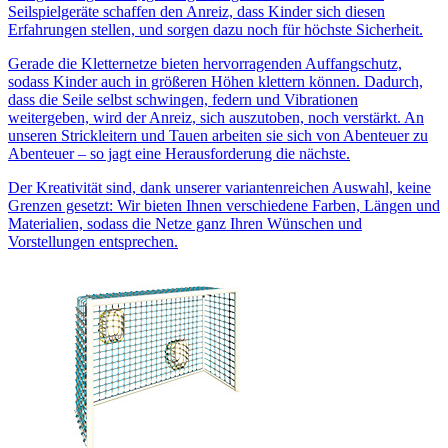
Seilspielgeräte schaffen den Anreiz, dass Kinder sich diesen
Erfahrungen stellen, und sorgen dazu noch für höchste Sicherheit.
Gerade die Kletternetze bieten hervorragenden Auffangschutz,
sodass Kinder auch in größeren Höhen klettern können. Dadurch,
dass die Seile selbst schwingen, federn und Vibrationen
weitergeben, wird der Anreiz, sich auszutoben, noch verstärkt. An
unseren Strickleitern und Tauen arbeiten sie sich von Abenteuer zu
Abenteuer – so jagt eine Herausforderung die nächste.
Der Kreativität sind, dank unserer variantenreichen Auswahl, keine
Grenzen gesetzt: Wir bieten Ihnen verschiedene Farben, Längen und
Materialien, sodass die Netze ganz Ihren Wünschen und
Vorstellungen entsprechen.