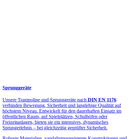
Sprunggeräte
Unsere Trampoline und Sprunggeräte nach
DIN EN 1176
verbinden Bewegung, Sicherheit und langlebige Qualität auf
höchstem Niveau. Entwickelt für den dauerhaften Einsatz im
öffentlichen Raum, auf Spielplätzen, Schulhöfen oder
Freizeitanlagen, bieten sie ein intensives, dynamisches
Sprungerlebnis – bei gleichzeitig geprüfter Sicherheit.
Robuste Materialien, vandalismusresistente Konstruktionen und