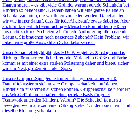
Haaren spüren – es gibt viele Gründe, warum gerade Schaukeln bei
Kindern so beliebt sind. Deshalb haben wir eine ganze Palette an
Schaukelvarianten, die wir Ihnen vorstellen wollen. Dabei achten
wir wie immer darauf, dass für jede Altersstufe etwas dabei ist. Aber
auch für körperlich beeinträchtigte Menschen kommt der Spaß bei
uns nicht zu kurz. So bieten wir für jede Anforderung die passende
Lösung. Sie brauchen noch passendes Zubehör? Kein Problem, wir
haben eine große Auswahl an Schaukelsitzen etc.
Unser Schaukel-Highlight, das HUCK Vogelnest®, ist genau das
Richtige für unzertrennliche Freunde. Variabel in Größe und Farbe
kommt es mit einer extra starken Polsterung daher und bietet, sicher
wie ein Nest, großen Schaukel-Spaß.
Unsere Gruppen-Spielgeräte fördern den gemeinsamen Spaß:
Darauf fokussieren sich unsere Gruppenschaukeln, auf denen
Kinder sich zusammen austoben können. Gruppenschaukeln fördern
das Wir-Gefühl und schaffen eine perfekte Basis für gutes
Teamwork unter den Kindern. Warum? Die Schaukel ist nur zu
bewegen, wenn alle „an einem Strang ziehen“, indem sie in ein- und
dieselbe Richtung schaukeln.