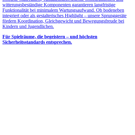
witterungsbeständige Komponenten garantieren langfristige
Funktionalität bei minimalem Wartungsaufwand. Ob bodeneben
integriert oder als gestalterisches Highlight – unsere Sprunggeräte
fördern Koordination, Gleichgewicht und Bewegungsfreude bei
Kindern und Jugendlichen.
Für Spielräume, die begeistern – und höchsten
Sicherheitsstandards entsprechen.