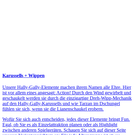
Karussells + Wippen
Unsere Hally-Gally-Elemente machen ihrem Namen alle Ehre. Hier
ist vor allem eines angesagt: Action! Durch den Wind gewirbelt und
geschaukelt werden sie durch die einzigartige Dreh-Wipp-Mechanik
auf den Hally-Gally-Karussells und wie Tarzan im Dschungel
fühlen sie sich, wenn sie die Lianenschaukel erobern.
Wofür Sie sich auch entscheiden, jedes dieser Elemente bringt Fun.
Egal, ob Sie es als Einzelattraktion planen oder als Highlight
zwischen anderen Spielgeräten. Schauen Sie sich auf dieser Seite