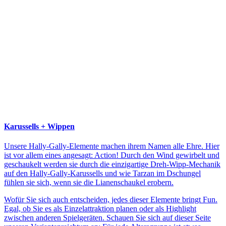
Karussells + Wippen
Unsere Hally-Gally-Elemente machen ihrem Namen alle Ehre. Hier
ist vor allem eines angesagt: Action! Durch den Wind gewirbelt und
geschaukelt werden sie durch die einzigartige Dreh-Wipp-Mechanik
auf den Hally-Gally-Karussells und wie Tarzan im Dschungel
fühlen sie sich, wenn sie die Lianenschaukel erobern.
Wofür Sie sich auch entscheiden, jedes dieser Elemente bringt Fun.
Egal, ob Sie es als Einzelattraktion planen oder als Highlight
zwischen anderen Spielgeräten. Schauen Sie sich auf dieser Seite