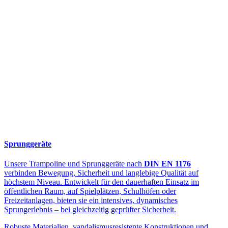
Sprunggeräte
Unsere Trampoline und Sprunggeräte nach
DIN EN 1176
verbinden Bewegung, Sicherheit und langlebige Qualität auf
höchstem Niveau. Entwickelt für den dauerhaften Einsatz im
öffentlichen Raum, auf Spielplätzen, Schulhöfen oder
Freizeitanlagen, bieten sie ein intensives, dynamisches
Sprungerlebnis – bei gleichzeitig geprüfter Sicherheit.
Robuste Materialien, vandalismusresistente Konstruktionen und