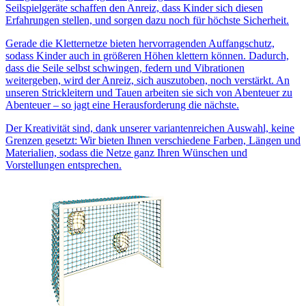
Seilspielgeräte schaffen den Anreiz, dass Kinder sich diesen
Erfahrungen stellen, und sorgen dazu noch für höchste Sicherheit.
Gerade die Kletternetze bieten hervorragenden Auffangschutz,
sodass Kinder auch in größeren Höhen klettern können. Dadurch,
dass die Seile selbst schwingen, federn und Vibrationen
weitergeben, wird der Anreiz, sich auszutoben, noch verstärkt. An
unseren Strickleitern und Tauen arbeiten sie sich von Abenteuer zu
Abenteuer – so jagt eine Herausforderung die nächste.
Der Kreativität sind, dank unserer variantenreichen Auswahl, keine
Grenzen gesetzt: Wir bieten Ihnen verschiedene Farben, Längen und
Materialien, sodass die Netze ganz Ihren Wünschen und
Vorstellungen entsprechen.