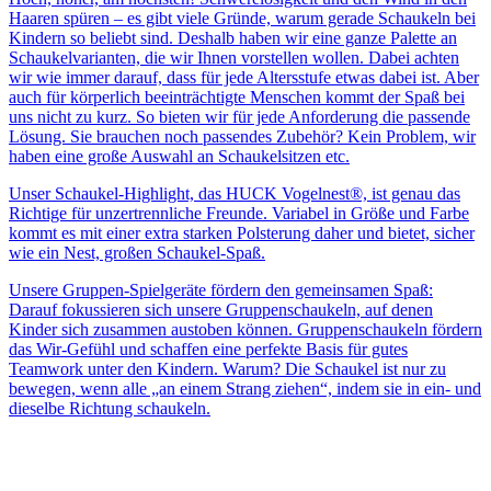
Haaren spüren – es gibt viele Gründe, warum gerade Schaukeln bei
Kindern so beliebt sind. Deshalb haben wir eine ganze Palette an
Schaukelvarianten, die wir Ihnen vorstellen wollen. Dabei achten
wir wie immer darauf, dass für jede Altersstufe etwas dabei ist. Aber
auch für körperlich beeinträchtigte Menschen kommt der Spaß bei
uns nicht zu kurz. So bieten wir für jede Anforderung die passende
Lösung. Sie brauchen noch passendes Zubehör? Kein Problem, wir
haben eine große Auswahl an Schaukelsitzen etc.
Unser Schaukel-Highlight, das HUCK Vogelnest®, ist genau das
Richtige für unzertrennliche Freunde. Variabel in Größe und Farbe
kommt es mit einer extra starken Polsterung daher und bietet, sicher
wie ein Nest, großen Schaukel-Spaß.
Unsere Gruppen-Spielgeräte fördern den gemeinsamen Spaß:
Darauf fokussieren sich unsere Gruppenschaukeln, auf denen
Kinder sich zusammen austoben können. Gruppenschaukeln fördern
das Wir-Gefühl und schaffen eine perfekte Basis für gutes
Teamwork unter den Kindern. Warum? Die Schaukel ist nur zu
bewegen, wenn alle „an einem Strang ziehen“, indem sie in ein- und
dieselbe Richtung schaukeln.