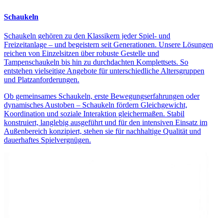
Schaukeln
Schaukeln gehören zu den Klassikern jeder Spiel- und
Freizeitanlage – und begeistern seit Generationen. Unsere Lösungen
reichen von Einzelsitzen über robuste Gestelle und
Tampenschaukeln bis hin zu durchdachten Komplettsets. So
entstehen vielseitige Angebote für unterschiedliche Altersgruppen
und Platzanforderungen.
Ob gemeinsames Schaukeln, erste Bewegungserfahrungen oder
dynamisches Austoben – Schaukeln fördern Gleichgewicht,
Koordination und soziale Interaktion gleichermaßen. Stabil
konstruiert, langlebig ausgeführt und für den intensiven Einsatz im
Außenbereich konzipiert, stehen sie für nachhaltige Qualität und
dauerhaftes Spielvergnügen.