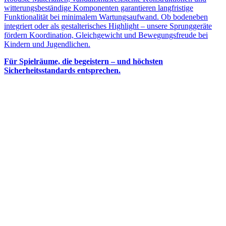
witterungsbeständige Komponenten garantieren langfristige
Funktionalität bei minimalem Wartungsaufwand. Ob bodeneben
integriert oder als gestalterisches Highlight – unsere Sprunggeräte
fördern Koordination, Gleichgewicht und Bewegungsfreude bei
Kindern und Jugendlichen.
Für Spielräume, die begeistern – und höchsten
Sicherheitsstandards entsprechen.