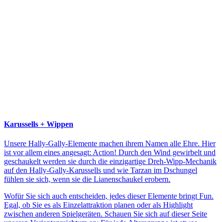
Karussells + Wippen
Unsere Hally-Gally-Elemente machen ihrem Namen alle Ehre. Hier
ist vor allem eines angesagt: Action! Durch den Wind gewirbelt und
geschaukelt werden sie durch die einzigartige Dreh-Wipp-Mechanik
auf den Hally-Gally-Karussells und wie Tarzan im Dschungel
fühlen sie sich, wenn sie die Lianenschaukel erobern.
Wofür Sie sich auch entscheiden, jedes dieser Elemente bringt Fun.
Egal, ob Sie es als Einzelattraktion planen oder als Highlight
zwischen anderen Spielgeräten. Schauen Sie sich auf dieser Seite