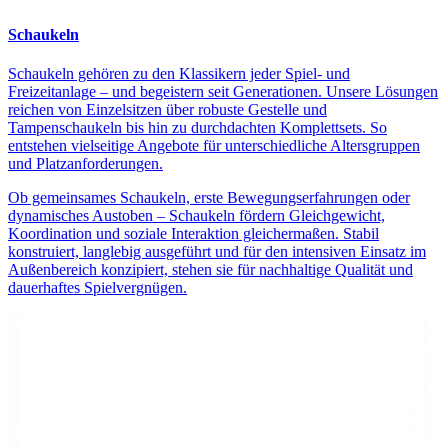
Schaukeln
Schaukeln gehören zu den Klassikern jeder Spiel- und
Freizeitanlage – und begeistern seit Generationen. Unsere Lösungen
reichen von Einzelsitzen über robuste Gestelle und
Tampenschaukeln bis hin zu durchdachten Komplettsets. So
entstehen vielseitige Angebote für unterschiedliche Altersgruppen
und Platzanforderungen.
Ob gemeinsames Schaukeln, erste Bewegungserfahrungen oder
dynamisches Austoben – Schaukeln fördern Gleichgewicht,
Koordination und soziale Interaktion gleichermaßen. Stabil
konstruiert, langlebig ausgeführt und für den intensiven Einsatz im
Außenbereich konzipiert, stehen sie für nachhaltige Qualität und
dauerhaftes Spielvergnügen.