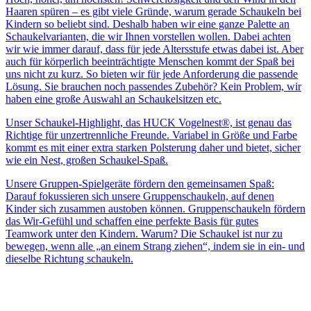
Haaren spüren – es gibt viele Gründe, warum gerade Schaukeln bei
Kindern so beliebt sind. Deshalb haben wir eine ganze Palette an
Schaukelvarianten, die wir Ihnen vorstellen wollen. Dabei achten
wir wie immer darauf, dass für jede Altersstufe etwas dabei ist. Aber
auch für körperlich beeinträchtigte Menschen kommt der Spaß bei
uns nicht zu kurz. So bieten wir für jede Anforderung die passende
Lösung. Sie brauchen noch passendes Zubehör? Kein Problem, wir
haben eine große Auswahl an Schaukelsitzen etc.
Unser Schaukel-Highlight, das HUCK Vogelnest®, ist genau das
Richtige für unzertrennliche Freunde. Variabel in Größe und Farbe
kommt es mit einer extra starken Polsterung daher und bietet, sicher
wie ein Nest, großen Schaukel-Spaß.
Unsere Gruppen-Spielgeräte fördern den gemeinsamen Spaß:
Darauf fokussieren sich unsere Gruppenschaukeln, auf denen
Kinder sich zusammen austoben können. Gruppenschaukeln fördern
das Wir-Gefühl und schaffen eine perfekte Basis für gutes
Teamwork unter den Kindern. Warum? Die Schaukel ist nur zu
bewegen, wenn alle „an einem Strang ziehen“, indem sie in ein- und
dieselbe Richtung schaukeln.