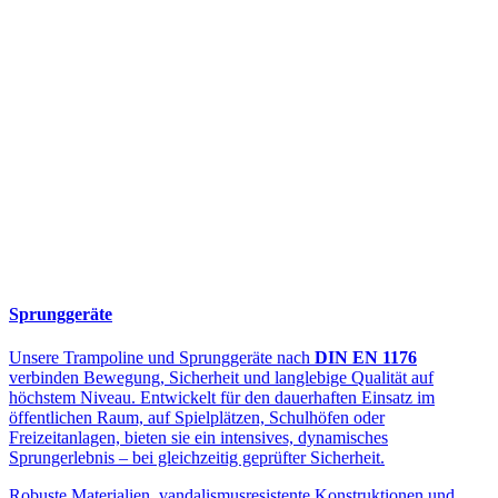
Sprunggeräte
Unsere Trampoline und Sprunggeräte nach
DIN EN 1176
verbinden Bewegung, Sicherheit und langlebige Qualität auf
höchstem Niveau. Entwickelt für den dauerhaften Einsatz im
öffentlichen Raum, auf Spielplätzen, Schulhöfen oder
Freizeitanlagen, bieten sie ein intensives, dynamisches
Sprungerlebnis – bei gleichzeitig geprüfter Sicherheit.
Robuste Materialien, vandalismusresistente Konstruktionen und