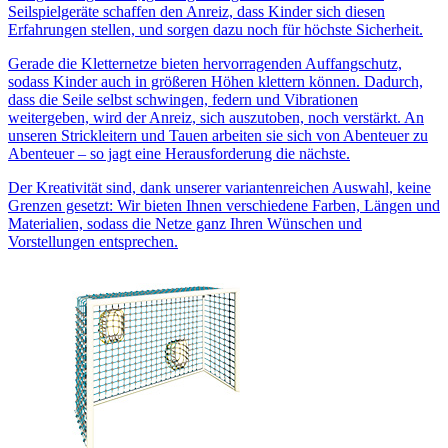
Seilspielgeräte schaffen den Anreiz, dass Kinder sich diesen
Erfahrungen stellen, und sorgen dazu noch für höchste Sicherheit.
Gerade die Kletternetze bieten hervorragenden Auffangschutz,
sodass Kinder auch in größeren Höhen klettern können. Dadurch,
dass die Seile selbst schwingen, federn und Vibrationen
weitergeben, wird der Anreiz, sich auszutoben, noch verstärkt. An
unseren Strickleitern und Tauen arbeiten sie sich von Abenteuer zu
Abenteuer – so jagt eine Herausforderung die nächste.
Der Kreativität sind, dank unserer variantenreichen Auswahl, keine
Grenzen gesetzt: Wir bieten Ihnen verschiedene Farben, Längen und
Materialien, sodass die Netze ganz Ihren Wünschen und
Vorstellungen entsprechen.