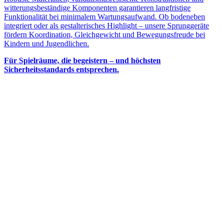
witterungsbeständige Komponenten garantieren langfristige
Funktionalität bei minimalem Wartungsaufwand. Ob bodeneben
integriert oder als gestalterisches Highlight – unsere Sprunggeräte
fördern Koordination, Gleichgewicht und Bewegungsfreude bei
Kindern und Jugendlichen.
Für Spielräume, die begeistern – und höchsten
Sicherheitsstandards entsprechen.