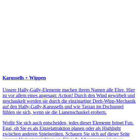
Karussells + Wippen
Unsere Hally-Gally-Elemente machen ihrem Namen alle Ehre. Hier
ist vor allem eines angesagt: Action! Durch den Wind gewirbelt und
geschaukelt werden sie durch die einzigartige Dreh-Wipp-Mechanik
auf den Hally-Gally-Karussells und wie Tarzan im Dschungel
fühlen sie sich, wenn sie die Lianenschaukel erobern.
Wofür Sie sich auch entscheiden, jedes dieser Elemente bringt Fun.
Egal, ob Sie es als Einzelattraktion planen oder als Highlight
zwischen anderen Spielgeräten. Schauen Sie sich auf dieser Seite