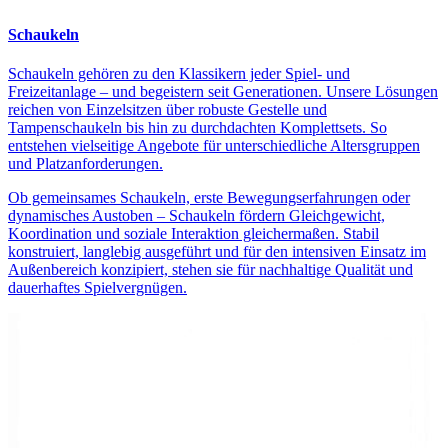
Schaukeln
Schaukeln gehören zu den Klassikern jeder Spiel- und
Freizeitanlage – und begeistern seit Generationen. Unsere Lösungen
reichen von Einzelsitzen über robuste Gestelle und
Tampenschaukeln bis hin zu durchdachten Komplettsets. So
entstehen vielseitige Angebote für unterschiedliche Altersgruppen
und Platzanforderungen.
Ob gemeinsames Schaukeln, erste Bewegungserfahrungen oder
dynamisches Austoben – Schaukeln fördern Gleichgewicht,
Koordination und soziale Interaktion gleichermaßen. Stabil
konstruiert, langlebig ausgeführt und für den intensiven Einsatz im
Außenbereich konzipiert, stehen sie für nachhaltige Qualität und
dauerhaftes Spielvergnügen.