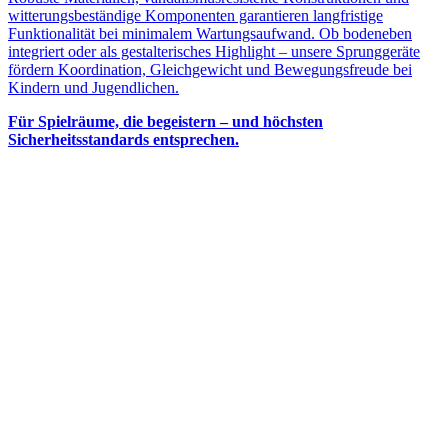
witterungsbeständige Komponenten garantieren langfristige
Funktionalität bei minimalem Wartungsaufwand. Ob bodeneben
integriert oder als gestalterisches Highlight – unsere Sprunggeräte
fördern Koordination, Gleichgewicht und Bewegungsfreude bei
Kindern und Jugendlichen.
Für Spielräume, die begeistern – und höchsten
Sicherheitsstandards entsprechen.