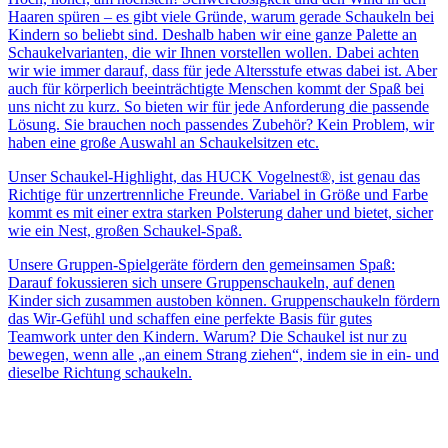
Haaren spüren – es gibt viele Gründe, warum gerade Schaukeln bei
Kindern so beliebt sind. Deshalb haben wir eine ganze Palette an
Schaukelvarianten, die wir Ihnen vorstellen wollen. Dabei achten
wir wie immer darauf, dass für jede Altersstufe etwas dabei ist. Aber
auch für körperlich beeinträchtigte Menschen kommt der Spaß bei
uns nicht zu kurz. So bieten wir für jede Anforderung die passende
Lösung. Sie brauchen noch passendes Zubehör? Kein Problem, wir
haben eine große Auswahl an Schaukelsitzen etc.
Unser Schaukel-Highlight, das HUCK Vogelnest®, ist genau das
Richtige für unzertrennliche Freunde. Variabel in Größe und Farbe
kommt es mit einer extra starken Polsterung daher und bietet, sicher
wie ein Nest, großen Schaukel-Spaß.
Unsere Gruppen-Spielgeräte fördern den gemeinsamen Spaß:
Darauf fokussieren sich unsere Gruppenschaukeln, auf denen
Kinder sich zusammen austoben können. Gruppenschaukeln fördern
das Wir-Gefühl und schaffen eine perfekte Basis für gutes
Teamwork unter den Kindern. Warum? Die Schaukel ist nur zu
bewegen, wenn alle „an einem Strang ziehen“, indem sie in ein- und
dieselbe Richtung schaukeln.