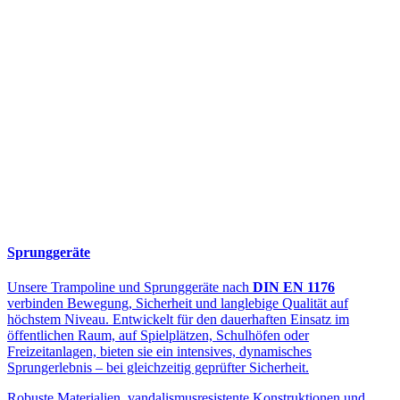
Sprunggeräte
Unsere Trampoline und Sprunggeräte nach
DIN EN 1176
verbinden Bewegung, Sicherheit und langlebige Qualität auf
höchstem Niveau. Entwickelt für den dauerhaften Einsatz im
öffentlichen Raum, auf Spielplätzen, Schulhöfen oder
Freizeitanlagen, bieten sie ein intensives, dynamisches
Sprungerlebnis – bei gleichzeitig geprüfter Sicherheit.
Robuste Materialien, vandalismusresistente Konstruktionen und