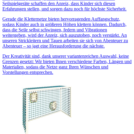
Seilspielgeräte schaffen den Anreiz, dass Kinder sich diesen
Erfahrungen stellen, und sorgen dazu noch für höchste Sicherheit.
Gerade die Kletternetze bieten hervorragenden Auffangschutz,
sodass Kinder auch in größeren Höhen klettern können. Dadurch,
dass die Seile selbst schwingen, federn und Vibrationen
weitergeben, wird der Anreiz, sich auszutoben, noch verstärkt. An
unseren Strickleitern und Tauen arbeiten sie sich von Abenteuer zu
Abenteuer – so jagt eine Herausforderung die nächste.
Der Kreativität sind, dank unserer variantenreichen Auswahl, keine
Grenzen gesetzt: Wir bieten Ihnen verschiedene Farben, Längen und
Materialien, sodass die Netze ganz Ihren Wünschen und
Vorstellungen entsprechen.