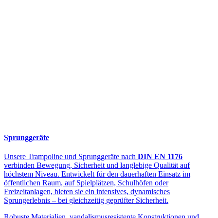
Sprunggeräte
Unsere Trampoline und Sprunggeräte nach
DIN EN 1176
verbinden Bewegung, Sicherheit und langlebige Qualität auf
höchstem Niveau. Entwickelt für den dauerhaften Einsatz im
öffentlichen Raum, auf Spielplätzen, Schulhöfen oder
Freizeitanlagen, bieten sie ein intensives, dynamisches
Sprungerlebnis – bei gleichzeitig geprüfter Sicherheit.
Robuste Materialien, vandalismusresistente Konstruktionen und