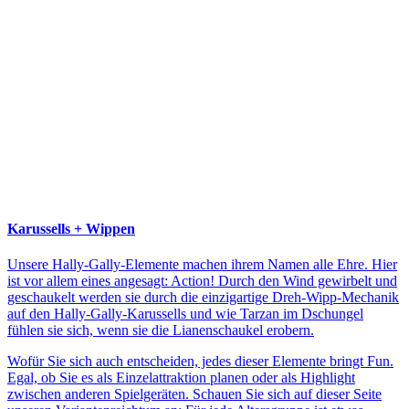
Karussells + Wippen
Unsere Hally-Gally-Elemente machen ihrem Namen alle Ehre. Hier
ist vor allem eines angesagt: Action! Durch den Wind gewirbelt und
geschaukelt werden sie durch die einzigartige Dreh-Wipp-Mechanik
auf den Hally-Gally-Karussells und wie Tarzan im Dschungel
fühlen sie sich, wenn sie die Lianenschaukel erobern.
Wofür Sie sich auch entscheiden, jedes dieser Elemente bringt Fun.
Egal, ob Sie es als Einzelattraktion planen oder als Highlight
zwischen anderen Spielgeräten. Schauen Sie sich auf dieser Seite