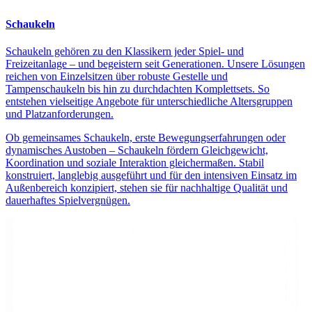
Schaukeln
Schaukeln gehören zu den Klassikern jeder Spiel- und
Freizeitanlage – und begeistern seit Generationen. Unsere Lösungen
reichen von Einzelsitzen über robuste Gestelle und
Tampenschaukeln bis hin zu durchdachten Komplettsets. So
entstehen vielseitige Angebote für unterschiedliche Altersgruppen
und Platzanforderungen.
Ob gemeinsames Schaukeln, erste Bewegungserfahrungen oder
dynamisches Austoben – Schaukeln fördern Gleichgewicht,
Koordination und soziale Interaktion gleichermaßen. Stabil
konstruiert, langlebig ausgeführt und für den intensiven Einsatz im
Außenbereich konzipiert, stehen sie für nachhaltige Qualität und
dauerhaftes Spielvergnügen.