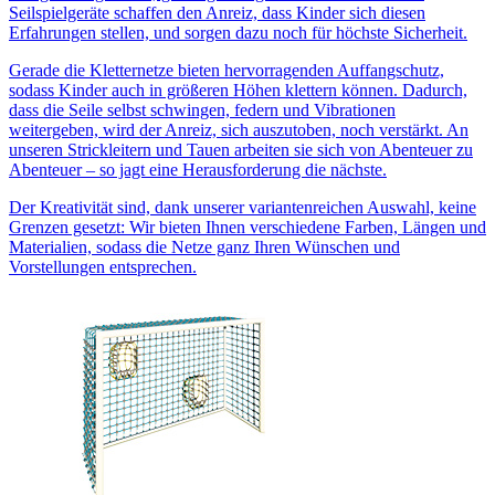
Seilspielgeräte schaffen den Anreiz, dass Kinder sich diesen
Erfahrungen stellen, und sorgen dazu noch für höchste Sicherheit.
Gerade die Kletternetze bieten hervorragenden Auffangschutz,
sodass Kinder auch in größeren Höhen klettern können. Dadurch,
dass die Seile selbst schwingen, federn und Vibrationen
weitergeben, wird der Anreiz, sich auszutoben, noch verstärkt. An
unseren Strickleitern und Tauen arbeiten sie sich von Abenteuer zu
Abenteuer – so jagt eine Herausforderung die nächste.
Der Kreativität sind, dank unserer variantenreichen Auswahl, keine
Grenzen gesetzt: Wir bieten Ihnen verschiedene Farben, Längen und
Materialien, sodass die Netze ganz Ihren Wünschen und
Vorstellungen entsprechen.