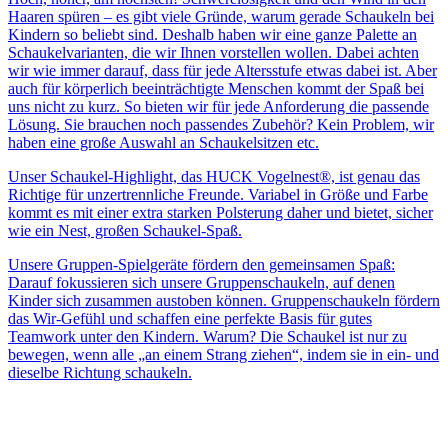
Haaren spüren – es gibt viele Gründe, warum gerade Schaukeln bei
Kindern so beliebt sind. Deshalb haben wir eine ganze Palette an
Schaukelvarianten, die wir Ihnen vorstellen wollen. Dabei achten
wir wie immer darauf, dass für jede Altersstufe etwas dabei ist. Aber
auch für körperlich beeinträchtigte Menschen kommt der Spaß bei
uns nicht zu kurz. So bieten wir für jede Anforderung die passende
Lösung. Sie brauchen noch passendes Zubehör? Kein Problem, wir
haben eine große Auswahl an Schaukelsitzen etc.
Unser Schaukel-Highlight, das HUCK Vogelnest®, ist genau das
Richtige für unzertrennliche Freunde. Variabel in Größe und Farbe
kommt es mit einer extra starken Polsterung daher und bietet, sicher
wie ein Nest, großen Schaukel-Spaß.
Unsere Gruppen-Spielgeräte fördern den gemeinsamen Spaß:
Darauf fokussieren sich unsere Gruppenschaukeln, auf denen
Kinder sich zusammen austoben können. Gruppenschaukeln fördern
das Wir-Gefühl und schaffen eine perfekte Basis für gutes
Teamwork unter den Kindern. Warum? Die Schaukel ist nur zu
bewegen, wenn alle „an einem Strang ziehen“, indem sie in ein- und
dieselbe Richtung schaukeln.