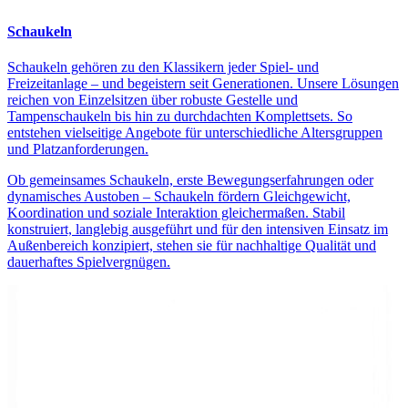
Schaukeln
Schaukeln gehören zu den Klassikern jeder Spiel- und
Freizeitanlage – und begeistern seit Generationen. Unsere Lösungen
reichen von Einzelsitzen über robuste Gestelle und
Tampenschaukeln bis hin zu durchdachten Komplettsets. So
entstehen vielseitige Angebote für unterschiedliche Altersgruppen
und Platzanforderungen.
Ob gemeinsames Schaukeln, erste Bewegungserfahrungen oder
dynamisches Austoben – Schaukeln fördern Gleichgewicht,
Koordination und soziale Interaktion gleichermaßen. Stabil
konstruiert, langlebig ausgeführt und für den intensiven Einsatz im
Außenbereich konzipiert, stehen sie für nachhaltige Qualität und
dauerhaftes Spielvergnügen.