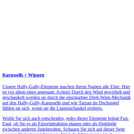
Karussells + Wippen
Unsere Hally-Gally-Elemente machen ihrem Namen alle Ehre. Hier
ist vor allem eines angesagt: Action! Durch den Wind gewirbelt und
geschaukelt werden sie durch die einzigartige Dreh-Wipp-Mechanik
auf den Hally-Gally-Karussells und wie Tarzan im Dschungel
fühlen sie sich, wenn sie die Lianenschaukel erobern.
Wofür Sie sich auch entscheiden, jedes dieser Elemente bringt Fun.
Egal, ob Sie es als Einzelattraktion planen oder als Highlight
zwischen anderen Spielgeräten. Schauen Sie sich auf dieser Seite