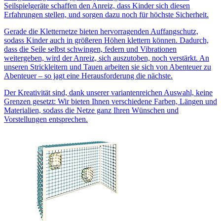
Seilspielgeräte schaffen den Anreiz, dass Kinder sich diesen
Erfahrungen stellen, und sorgen dazu noch für höchste Sicherheit.
Gerade die Kletternetze bieten hervorragenden Auffangschutz,
sodass Kinder auch in größeren Höhen klettern können. Dadurch,
dass die Seile selbst schwingen, federn und Vibrationen
weitergeben, wird der Anreiz, sich auszutoben, noch verstärkt. An
unseren Strickleitern und Tauen arbeiten sie sich von Abenteuer zu
Abenteuer – so jagt eine Herausforderung die nächste.
Der Kreativität sind, dank unserer variantenreichen Auswahl, keine
Grenzen gesetzt: Wir bieten Ihnen verschiedene Farben, Längen und
Materialien, sodass die Netze ganz Ihren Wünschen und
Vorstellungen entsprechen.