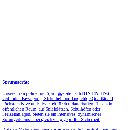
Sprunggeräte
Unsere Trampoline und Sprunggeräte nach
DIN EN 1176
verbinden Bewegung, Sicherheit und langlebige Qualität auf
höchstem Niveau. Entwickelt für den dauerhaften Einsatz im
öffentlichen Raum, auf Spielplätzen, Schulhöfen oder
Freizeitanlagen, bieten sie ein intensives, dynamisches
Sprungerlebnis – bei gleichzeitig geprüfter Sicherheit.
Robuste Materialien, vandalismusresistente Konstruktionen und