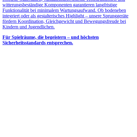
witterungsbeständige Komponenten garantieren langfristige
Funktionalität bei minimalem Wartungsaufwand. Ob bodeneben
integriert oder als gestalterisches Highlight – unsere Sprunggeräte
fördern Koordination, Gleichgewicht und Bewegungsfreude bei
Kindern und Jugendlichen.
Für Spielräume, die begeistern – und höchsten
Sicherheitsstandards entsprechen.