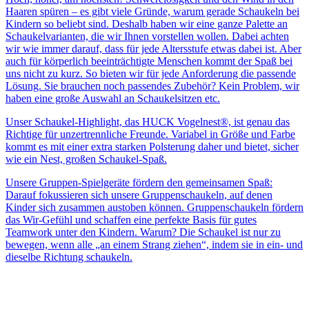
Haaren spüren – es gibt viele Gründe, warum gerade Schaukeln bei
Kindern so beliebt sind. Deshalb haben wir eine ganze Palette an
Schaukelvarianten, die wir Ihnen vorstellen wollen. Dabei achten
wir wie immer darauf, dass für jede Altersstufe etwas dabei ist. Aber
auch für körperlich beeinträchtigte Menschen kommt der Spaß bei
uns nicht zu kurz. So bieten wir für jede Anforderung die passende
Lösung. Sie brauchen noch passendes Zubehör? Kein Problem, wir
haben eine große Auswahl an Schaukelsitzen etc.
Unser Schaukel-Highlight, das HUCK Vogelnest®, ist genau das
Richtige für unzertrennliche Freunde. Variabel in Größe und Farbe
kommt es mit einer extra starken Polsterung daher und bietet, sicher
wie ein Nest, großen Schaukel-Spaß.
Unsere Gruppen-Spielgeräte fördern den gemeinsamen Spaß:
Darauf fokussieren sich unsere Gruppenschaukeln, auf denen
Kinder sich zusammen austoben können. Gruppenschaukeln fördern
das Wir-Gefühl und schaffen eine perfekte Basis für gutes
Teamwork unter den Kindern. Warum? Die Schaukel ist nur zu
bewegen, wenn alle „an einem Strang ziehen“, indem sie in ein- und
dieselbe Richtung schaukeln.