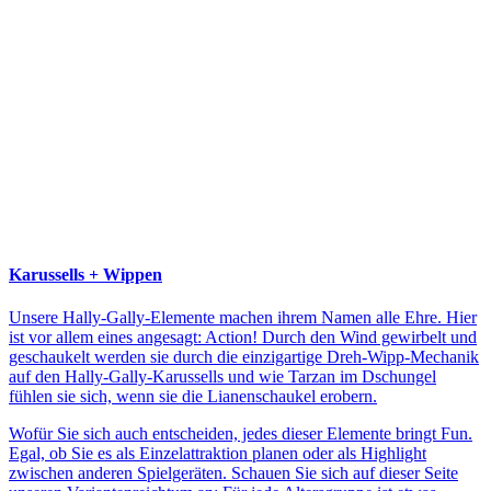
Karussells + Wippen
Unsere Hally-Gally-Elemente machen ihrem Namen alle Ehre. Hier
ist vor allem eines angesagt: Action! Durch den Wind gewirbelt und
geschaukelt werden sie durch die einzigartige Dreh-Wipp-Mechanik
auf den Hally-Gally-Karussells und wie Tarzan im Dschungel
fühlen sie sich, wenn sie die Lianenschaukel erobern.
Wofür Sie sich auch entscheiden, jedes dieser Elemente bringt Fun.
Egal, ob Sie es als Einzelattraktion planen oder als Highlight
zwischen anderen Spielgeräten. Schauen Sie sich auf dieser Seite