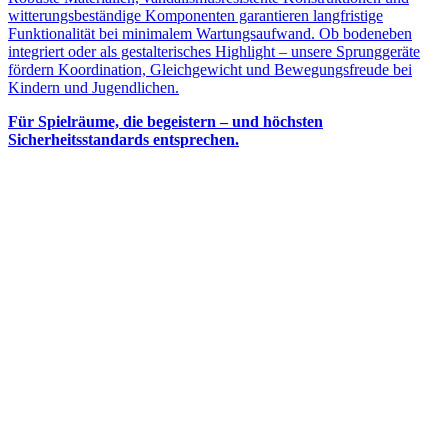
witterungsbeständige Komponenten garantieren langfristige
Funktionalität bei minimalem Wartungsaufwand. Ob bodeneben
integriert oder als gestalterisches Highlight – unsere Sprunggeräte
fördern Koordination, Gleichgewicht und Bewegungsfreude bei
Kindern und Jugendlichen.
Für Spielräume, die begeistern – und höchsten
Sicherheitsstandards entsprechen.