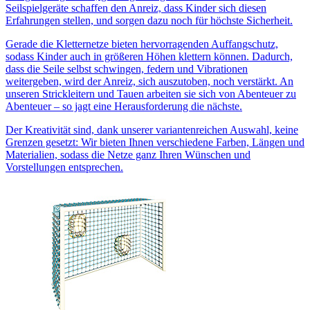
Seilspielgeräte schaffen den Anreiz, dass Kinder sich diesen
Erfahrungen stellen, und sorgen dazu noch für höchste Sicherheit.
Gerade die Kletternetze bieten hervorragenden Auffangschutz,
sodass Kinder auch in größeren Höhen klettern können. Dadurch,
dass die Seile selbst schwingen, federn und Vibrationen
weitergeben, wird der Anreiz, sich auszutoben, noch verstärkt. An
unseren Strickleitern und Tauen arbeiten sie sich von Abenteuer zu
Abenteuer – so jagt eine Herausforderung die nächste.
Der Kreativität sind, dank unserer variantenreichen Auswahl, keine
Grenzen gesetzt: Wir bieten Ihnen verschiedene Farben, Längen und
Materialien, sodass die Netze ganz Ihren Wünschen und
Vorstellungen entsprechen.