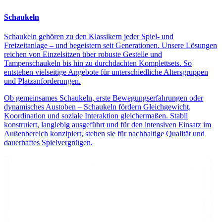
Schaukeln
Schaukeln gehören zu den Klassikern jeder Spiel- und
Freizeitanlage – und begeistern seit Generationen. Unsere Lösungen
reichen von Einzelsitzen über robuste Gestelle und
Tampenschaukeln bis hin zu durchdachten Komplettsets. So
entstehen vielseitige Angebote für unterschiedliche Altersgruppen
und Platzanforderungen.
Ob gemeinsames Schaukeln, erste Bewegungserfahrungen oder
dynamisches Austoben – Schaukeln fördern Gleichgewicht,
Koordination und soziale Interaktion gleichermaßen. Stabil
konstruiert, langlebig ausgeführt und für den intensiven Einsatz im
Außenbereich konzipiert, stehen sie für nachhaltige Qualität und
dauerhaftes Spielvergnügen.