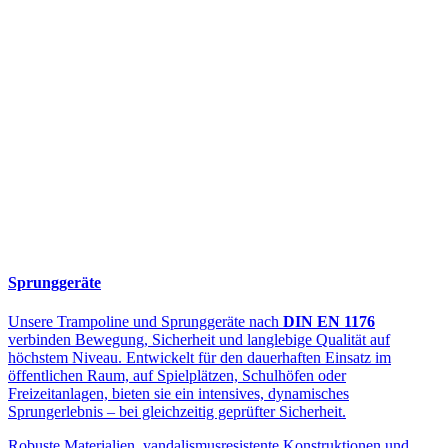
Sprunggeräte
Unsere Trampoline und Sprunggeräte nach
DIN EN 1176
verbinden Bewegung, Sicherheit und langlebige Qualität auf
höchstem Niveau. Entwickelt für den dauerhaften Einsatz im
öffentlichen Raum, auf Spielplätzen, Schulhöfen oder
Freizeitanlagen, bieten sie ein intensives, dynamisches
Sprungerlebnis – bei gleichzeitig geprüfter Sicherheit.
Robuste Materialien, vandalismusresistente Konstruktionen und