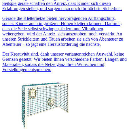
Seilspielgeräte schaffen den Anreiz, dass Kinder sich diesen
Erfahrungen stellen, und sorgen dazu noch für höchste Sicherheit.
Gerade die Kletternetze bieten hervorragenden Auffangschutz,
sodass Kinder auch in größeren Höhen klettern können. Dadurch,
dass die Seile selbst schwingen, federn und Vibrationen
weitergeben, wird der Anreiz, sich auszutoben, noch verstärkt. An
unseren Strickleitern und Tauen arbeiten sie sich von Abenteuer zu
Abenteuer – so jagt eine Herausforderung die nächste.
Der Kreativität sind, dank unserer variantenreichen Auswahl, keine
Grenzen gesetzt: Wir bieten Ihnen verschiedene Farben, Längen und
Materialien, sodass die Netze ganz Ihren Wünschen und
Vorstellungen entsprechen.