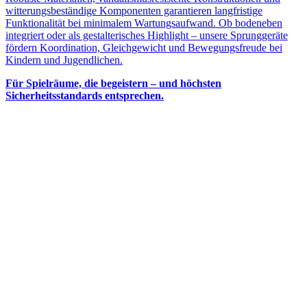
witterungsbeständige Komponenten garantieren langfristige
Funktionalität bei minimalem Wartungsaufwand. Ob bodeneben
integriert oder als gestalterisches Highlight – unsere Sprunggeräte
fördern Koordination, Gleichgewicht und Bewegungsfreude bei
Kindern und Jugendlichen.
Für Spielräume, die begeistern – und höchsten
Sicherheitsstandards entsprechen.