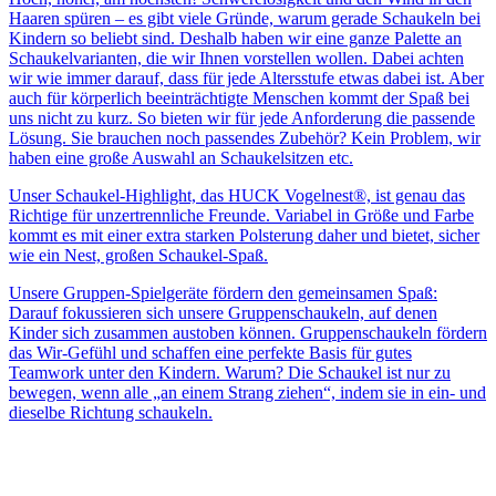
Haaren spüren – es gibt viele Gründe, warum gerade Schaukeln bei
Kindern so beliebt sind. Deshalb haben wir eine ganze Palette an
Schaukelvarianten, die wir Ihnen vorstellen wollen. Dabei achten
wir wie immer darauf, dass für jede Altersstufe etwas dabei ist. Aber
auch für körperlich beeinträchtigte Menschen kommt der Spaß bei
uns nicht zu kurz. So bieten wir für jede Anforderung die passende
Lösung. Sie brauchen noch passendes Zubehör? Kein Problem, wir
haben eine große Auswahl an Schaukelsitzen etc.
Unser Schaukel-Highlight, das HUCK Vogelnest®, ist genau das
Richtige für unzertrennliche Freunde. Variabel in Größe und Farbe
kommt es mit einer extra starken Polsterung daher und bietet, sicher
wie ein Nest, großen Schaukel-Spaß.
Unsere Gruppen-Spielgeräte fördern den gemeinsamen Spaß:
Darauf fokussieren sich unsere Gruppenschaukeln, auf denen
Kinder sich zusammen austoben können. Gruppenschaukeln fördern
das Wir-Gefühl und schaffen eine perfekte Basis für gutes
Teamwork unter den Kindern. Warum? Die Schaukel ist nur zu
bewegen, wenn alle „an einem Strang ziehen“, indem sie in ein- und
dieselbe Richtung schaukeln.