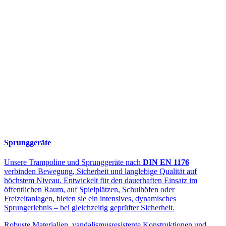
Sprunggeräte
Unsere Trampoline und Sprunggeräte nach
DIN EN 1176
verbinden Bewegung, Sicherheit und langlebige Qualität auf
höchstem Niveau. Entwickelt für den dauerhaften Einsatz im
öffentlichen Raum, auf Spielplätzen, Schulhöfen oder
Freizeitanlagen, bieten sie ein intensives, dynamisches
Sprungerlebnis – bei gleichzeitig geprüfter Sicherheit.
Robuste Materialien, vandalismusresistente Konstruktionen und