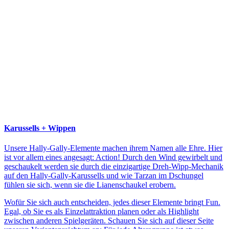
Karussells + Wippen
Unsere Hally-Gally-Elemente machen ihrem Namen alle Ehre. Hier
ist vor allem eines angesagt: Action! Durch den Wind gewirbelt und
geschaukelt werden sie durch die einzigartige Dreh-Wipp-Mechanik
auf den Hally-Gally-Karussells und wie Tarzan im Dschungel
fühlen sie sich, wenn sie die Lianenschaukel erobern.
Wofür Sie sich auch entscheiden, jedes dieser Elemente bringt Fun.
Egal, ob Sie es als Einzelattraktion planen oder als Highlight
zwischen anderen Spielgeräten. Schauen Sie sich auf dieser Seite