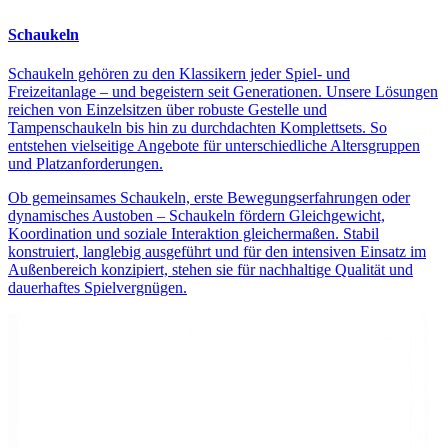
Schaukeln
Schaukeln gehören zu den Klassikern jeder Spiel- und
Freizeitanlage – und begeistern seit Generationen. Unsere Lösungen
reichen von Einzelsitzen über robuste Gestelle und
Tampenschaukeln bis hin zu durchdachten Komplettsets. So
entstehen vielseitige Angebote für unterschiedliche Altersgruppen
und Platzanforderungen.
Ob gemeinsames Schaukeln, erste Bewegungserfahrungen oder
dynamisches Austoben – Schaukeln fördern Gleichgewicht,
Koordination und soziale Interaktion gleichermaßen. Stabil
konstruiert, langlebig ausgeführt und für den intensiven Einsatz im
Außenbereich konzipiert, stehen sie für nachhaltige Qualität und
dauerhaftes Spielvergnügen.