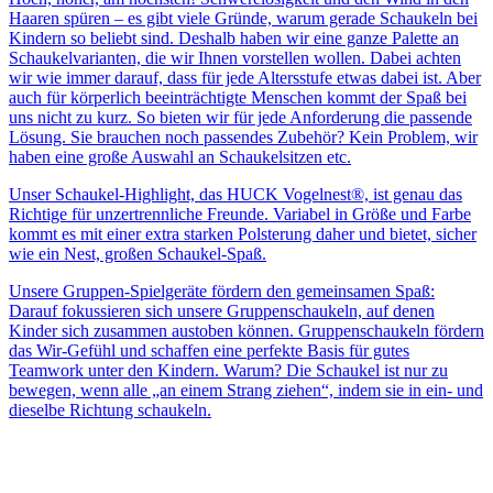
Haaren spüren – es gibt viele Gründe, warum gerade Schaukeln bei
Kindern so beliebt sind. Deshalb haben wir eine ganze Palette an
Schaukelvarianten, die wir Ihnen vorstellen wollen. Dabei achten
wir wie immer darauf, dass für jede Altersstufe etwas dabei ist. Aber
auch für körperlich beeinträchtigte Menschen kommt der Spaß bei
uns nicht zu kurz. So bieten wir für jede Anforderung die passende
Lösung. Sie brauchen noch passendes Zubehör? Kein Problem, wir
haben eine große Auswahl an Schaukelsitzen etc.
Unser Schaukel-Highlight, das HUCK Vogelnest®, ist genau das
Richtige für unzertrennliche Freunde. Variabel in Größe und Farbe
kommt es mit einer extra starken Polsterung daher und bietet, sicher
wie ein Nest, großen Schaukel-Spaß.
Unsere Gruppen-Spielgeräte fördern den gemeinsamen Spaß:
Darauf fokussieren sich unsere Gruppenschaukeln, auf denen
Kinder sich zusammen austoben können. Gruppenschaukeln fördern
das Wir-Gefühl und schaffen eine perfekte Basis für gutes
Teamwork unter den Kindern. Warum? Die Schaukel ist nur zu
bewegen, wenn alle „an einem Strang ziehen“, indem sie in ein- und
dieselbe Richtung schaukeln.