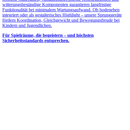
witterungsbeständige Komponenten garantieren langfristige
Funktionalität bei minimalem Wartungsaufwand. Ob bodeneben
integriert oder als gestalterisches Highlight – unsere Sprunggeräte
fördern Koordination, Gleichgewicht und Bewegungsfreude bei
Kindern und Jugendlichen.
Für Spielräume, die begeistern – und höchsten
Sicherheitsstandards entsprechen.