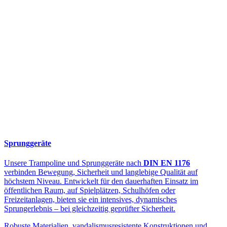
Sprunggeräte
Unsere Trampoline und Sprunggeräte nach
DIN EN 1176
verbinden Bewegung, Sicherheit und langlebige Qualität auf
höchstem Niveau. Entwickelt für den dauerhaften Einsatz im
öffentlichen Raum, auf Spielplätzen, Schulhöfen oder
Freizeitanlagen, bieten sie ein intensives, dynamisches
Sprungerlebnis – bei gleichzeitig geprüfter Sicherheit.
Robuste Materialien, vandalismusresistente Konstruktionen und