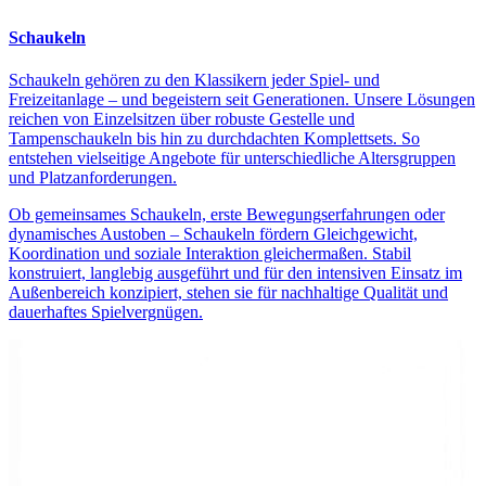
Schaukeln
Schaukeln gehören zu den Klassikern jeder Spiel- und
Freizeitanlage – und begeistern seit Generationen. Unsere Lösungen
reichen von Einzelsitzen über robuste Gestelle und
Tampenschaukeln bis hin zu durchdachten Komplettsets. So
entstehen vielseitige Angebote für unterschiedliche Altersgruppen
und Platzanforderungen.
Ob gemeinsames Schaukeln, erste Bewegungserfahrungen oder
dynamisches Austoben – Schaukeln fördern Gleichgewicht,
Koordination und soziale Interaktion gleichermaßen. Stabil
konstruiert, langlebig ausgeführt und für den intensiven Einsatz im
Außenbereich konzipiert, stehen sie für nachhaltige Qualität und
dauerhaftes Spielvergnügen.