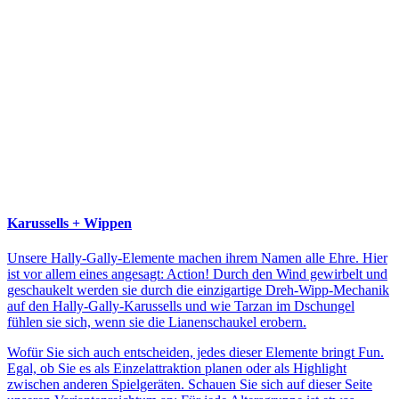
Karussells + Wippen
Unsere Hally-Gally-Elemente machen ihrem Namen alle Ehre. Hier
ist vor allem eines angesagt: Action! Durch den Wind gewirbelt und
geschaukelt werden sie durch die einzigartige Dreh-Wipp-Mechanik
auf den Hally-Gally-Karussells und wie Tarzan im Dschungel
fühlen sie sich, wenn sie die Lianenschaukel erobern.
Wofür Sie sich auch entscheiden, jedes dieser Elemente bringt Fun.
Egal, ob Sie es als Einzelattraktion planen oder als Highlight
zwischen anderen Spielgeräten. Schauen Sie sich auf dieser Seite