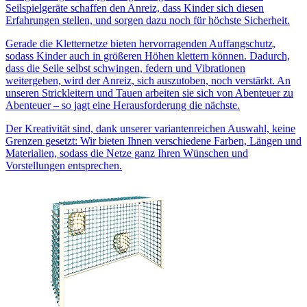
Seilspielgeräte schaffen den Anreiz, dass Kinder sich diesen
Erfahrungen stellen, und sorgen dazu noch für höchste Sicherheit.
Gerade die Kletternetze bieten hervorragenden Auffangschutz,
sodass Kinder auch in größeren Höhen klettern können. Dadurch,
dass die Seile selbst schwingen, federn und Vibrationen
weitergeben, wird der Anreiz, sich auszutoben, noch verstärkt. An
unseren Strickleitern und Tauen arbeiten sie sich von Abenteuer zu
Abenteuer – so jagt eine Herausforderung die nächste.
Der Kreativität sind, dank unserer variantenreichen Auswahl, keine
Grenzen gesetzt: Wir bieten Ihnen verschiedene Farben, Längen und
Materialien, sodass die Netze ganz Ihren Wünschen und
Vorstellungen entsprechen.