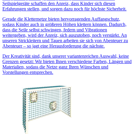
Seilspielgeräte schaffen den Anreiz, dass Kinder sich diesen
Erfahrungen stellen, und sorgen dazu noch für höchste Sicherheit.
Gerade die Kletternetze bieten hervorragenden Auffangschutz,
sodass Kinder auch in größeren Höhen klettern können. Dadurch,
dass die Seile selbst schwingen, federn und Vibrationen
weitergeben, wird der Anreiz, sich auszutoben, noch verstärkt. An
unseren Strickleitern und Tauen arbeiten sie sich von Abenteuer zu
Abenteuer – so jagt eine Herausforderung die nächste.
Der Kreativität sind, dank unserer variantenreichen Auswahl, keine
Grenzen gesetzt: Wir bieten Ihnen verschiedene Farben, Längen und
Materialien, sodass die Netze ganz Ihren Wünschen und
Vorstellungen entsprechen.