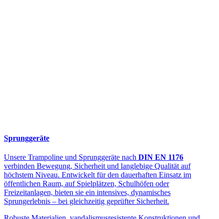
Sprunggeräte
Unsere Trampoline und Sprunggeräte nach
DIN EN 1176
verbinden Bewegung, Sicherheit und langlebige Qualität auf
höchstem Niveau. Entwickelt für den dauerhaften Einsatz im
öffentlichen Raum, auf Spielplätzen, Schulhöfen oder
Freizeitanlagen, bieten sie ein intensives, dynamisches
Sprungerlebnis – bei gleichzeitig geprüfter Sicherheit.
Robuste Materialien, vandalismusresistente Konstruktionen und