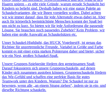
Haaren spüren – es gibt viele Gründe, warum gerade Schaukeln bei
Kindern so beliebt sind. Deshalb haben wir eine ganze Palette an
Schaukelvarianten, die wir Ihnen vorstellen wollen. Dabei achten
wir wie immer darauf, dass für jede Altersstufe etwas dabei ist. Aber
auch für körperlich beeinträchtigte Menschen kommt der Spaß bei
uns nicht zu kurz. So bieten wir für jede Anforderung die passende
Lösung. Sie brauchen noch passendes Zubehör? Kein Problem, wir
haben eine große Auswahl an Schaukelsitzen etc.
Unser Schaukel-Highlight, das HUCK Vogelnest®, ist genau das
Richtige für unzertrennliche Freunde. Variabel in Größe und Farbe
kommt es mit einer extra starken Polsterung daher und bietet, sicher
wie ein Nest, großen Schaukel-Spaß.
Unsere Gruppen-Spielgeräte fördern den gemeinsamen Spaß:
Darauf fokussieren sich unsere Gruppenschaukeln, auf denen
Kinder sich zusammen austoben können. Gruppenschaukeln fördern
das Wir-Gefühl und schaffen eine perfekte Basis für gutes
Teamwork unter den Kindern. Warum? Die Schaukel ist nur zu
bewegen, wenn alle „an einem Strang ziehen“, indem sie in ein- und
dieselbe Richtung schaukeln.