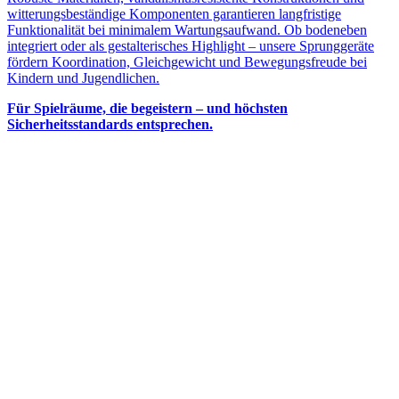
witterungsbeständige Komponenten garantieren langfristige
Funktionalität bei minimalem Wartungsaufwand. Ob bodeneben
integriert oder als gestalterisches Highlight – unsere Sprunggeräte
fördern Koordination, Gleichgewicht und Bewegungsfreude bei
Kindern und Jugendlichen.
Für Spielräume, die begeistern – und höchsten
Sicherheitsstandards entsprechen.