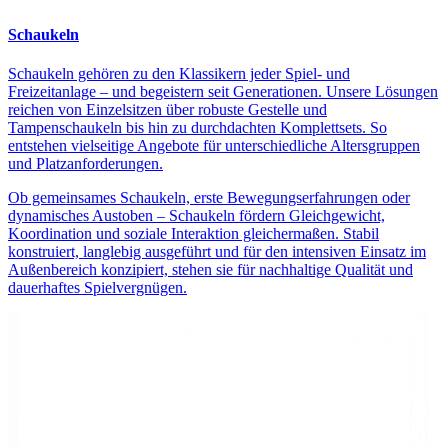
Schaukeln
Schaukeln gehören zu den Klassikern jeder Spiel- und
Freizeitanlage – und begeistern seit Generationen. Unsere Lösungen
reichen von Einzelsitzen über robuste Gestelle und
Tampenschaukeln bis hin zu durchdachten Komplettsets. So
entstehen vielseitige Angebote für unterschiedliche Altersgruppen
und Platzanforderungen.
Ob gemeinsames Schaukeln, erste Bewegungserfahrungen oder
dynamisches Austoben – Schaukeln fördern Gleichgewicht,
Koordination und soziale Interaktion gleichermaßen. Stabil
konstruiert, langlebig ausgeführt und für den intensiven Einsatz im
Außenbereich konzipiert, stehen sie für nachhaltige Qualität und
dauerhaftes Spielvergnügen.