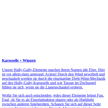
Karussells + Wippen
Unsere Hally-Gally-Elemente machen ihrem Namen alle Ehre. Hier
ist vor allem eines angesagt: Action! Durch den Wind gewirbelt und
geschaukelt werden sie durch die einzigartige Dreh-Wipp-Mechanik
auf den Hally-Gally-Karussells und wie Tarzan im Dschungel
fühlen sie sich, wenn sie die Lianenschaukel erobern.
Wofür Sie sich auch entscheiden, jedes dieser Elemente bringt Fun.
Egal, ob Sie es als Einzelattraktion planen oder als Highlight
zwischen anderen Spielgeräten. Schauen Sie sich auf dieser Seite