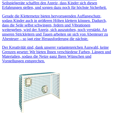
Seilspielgeräte schaffen den Anreiz, dass Kinder sich diesen
Erfahrungen stellen, und sorgen dazu noch für höchste Sicherheit.
Gerade die Kletternetze bieten hervorragenden Auffangschutz,
sodass Kinder auch in größeren Höhen klettern können. Dadurch,
dass die Seile selbst schwingen, federn und Vibrationen
weitergeben, wird der Anreiz, sich auszutoben, noch verstärkt. An
unseren Strickleitern und Tauen arbeiten sie sich von Abenteuer zu
Abenteuer – so jagt eine Herausforderung die nächste.
Der Kreativität sind, dank unserer variantenreichen Auswahl, keine
Grenzen gesetzt: Wir bieten Ihnen verschiedene Farben, Längen und
Materialien, sodass die Netze ganz Ihren Wünschen und
Vorstellungen entsprechen.