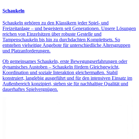
Schaukeln
Schaukeln gehören zu den Klassikern jeder Spiel- und
Freizeitanlage – und begeistern seit Generationen. Unsere Lösungen
reichen von Einzelsitzen über robuste Gestelle und
Tampenschaukeln bis hin zu durchdachten Komplettsets. So
entstehen vielseitige Angebote für unterschiedliche Altersgruppen
und Platzanforderungen.
Ob gemeinsames Schaukeln, erste Bewegungserfahrungen oder
dynamisches Austoben – Schaukeln fördern Gleichgewicht,
Koordination und soziale Interaktion gleichermaßen. Stabil
konstruiert, langlebig ausgeführt und für den intensiven Einsatz im
Außenbereich konzipiert, stehen sie für nachhaltige Qualität und
dauerhaftes Spielvergnügen.