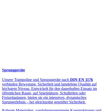
Sprunggeräte
Unsere Trampoline und Sprunggeräte nach
DIN EN 1176
verbinden Bewegung, Sicherheit und langlebige Qualität auf
höchstem Niveau. Entwickelt für den dauerhaften Einsatz im
öffentlichen Raum, auf Spielplätzen, Schulhöfen oder
Freizeitanlagen, bieten sie ein intensives, dynamisches
Sprungerlebnis – bei gleichzeitig geprüfter Sicherheit.
Robuste Materialien, vandalismusresistente Konstruktionen und