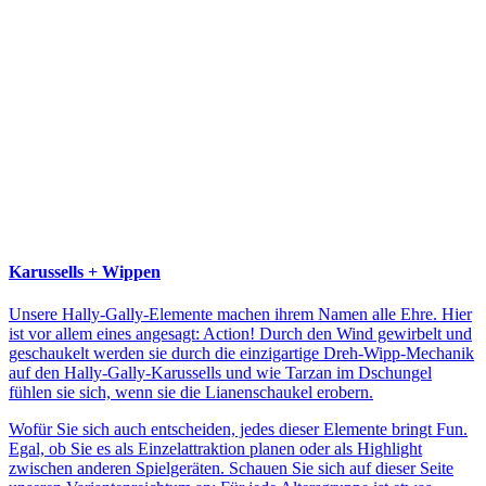
Karussells + Wippen
Unsere Hally-Gally-Elemente machen ihrem Namen alle Ehre. Hier
ist vor allem eines angesagt: Action! Durch den Wind gewirbelt und
geschaukelt werden sie durch die einzigartige Dreh-Wipp-Mechanik
auf den Hally-Gally-Karussells und wie Tarzan im Dschungel
fühlen sie sich, wenn sie die Lianenschaukel erobern.
Wofür Sie sich auch entscheiden, jedes dieser Elemente bringt Fun.
Egal, ob Sie es als Einzelattraktion planen oder als Highlight
zwischen anderen Spielgeräten. Schauen Sie sich auf dieser Seite