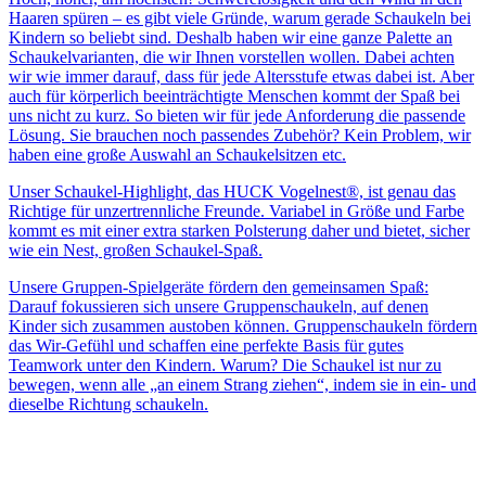
Haaren spüren – es gibt viele Gründe, warum gerade Schaukeln bei
Kindern so beliebt sind. Deshalb haben wir eine ganze Palette an
Schaukelvarianten, die wir Ihnen vorstellen wollen. Dabei achten
wir wie immer darauf, dass für jede Altersstufe etwas dabei ist. Aber
auch für körperlich beeinträchtigte Menschen kommt der Spaß bei
uns nicht zu kurz. So bieten wir für jede Anforderung die passende
Lösung. Sie brauchen noch passendes Zubehör? Kein Problem, wir
haben eine große Auswahl an Schaukelsitzen etc.
Unser Schaukel-Highlight, das HUCK Vogelnest®, ist genau das
Richtige für unzertrennliche Freunde. Variabel in Größe und Farbe
kommt es mit einer extra starken Polsterung daher und bietet, sicher
wie ein Nest, großen Schaukel-Spaß.
Unsere Gruppen-Spielgeräte fördern den gemeinsamen Spaß:
Darauf fokussieren sich unsere Gruppenschaukeln, auf denen
Kinder sich zusammen austoben können. Gruppenschaukeln fördern
das Wir-Gefühl und schaffen eine perfekte Basis für gutes
Teamwork unter den Kindern. Warum? Die Schaukel ist nur zu
bewegen, wenn alle „an einem Strang ziehen“, indem sie in ein- und
dieselbe Richtung schaukeln.