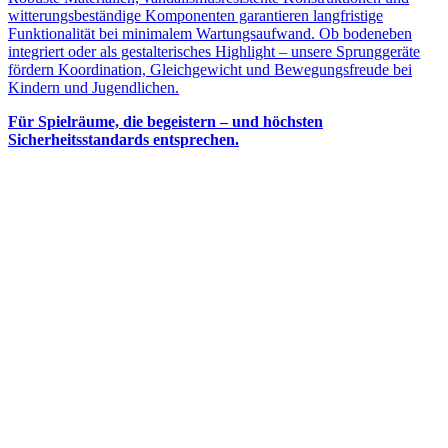
witterungsbeständige Komponenten garantieren langfristige
Funktionalität bei minimalem Wartungsaufwand. Ob bodeneben
integriert oder als gestalterisches Highlight – unsere Sprunggeräte
fördern Koordination, Gleichgewicht und Bewegungsfreude bei
Kindern und Jugendlichen.
Für Spielräume, die begeistern – und höchsten
Sicherheitsstandards entsprechen.