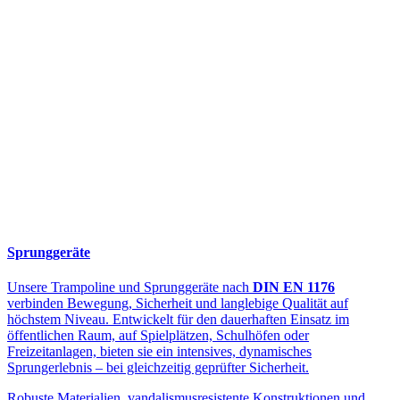
Sprunggeräte
Unsere Trampoline und Sprunggeräte nach
DIN EN 1176
verbinden Bewegung, Sicherheit und langlebige Qualität auf
höchstem Niveau. Entwickelt für den dauerhaften Einsatz im
öffentlichen Raum, auf Spielplätzen, Schulhöfen oder
Freizeitanlagen, bieten sie ein intensives, dynamisches
Sprungerlebnis – bei gleichzeitig geprüfter Sicherheit.
Robuste Materialien, vandalismusresistente Konstruktionen und