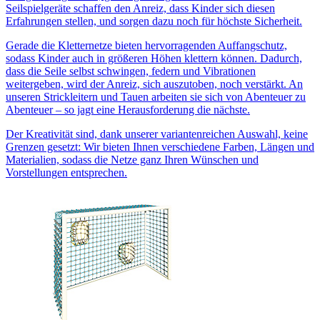
Seilspielgeräte schaffen den Anreiz, dass Kinder sich diesen
Erfahrungen stellen, und sorgen dazu noch für höchste Sicherheit.
Gerade die Kletternetze bieten hervorragenden Auffangschutz,
sodass Kinder auch in größeren Höhen klettern können. Dadurch,
dass die Seile selbst schwingen, federn und Vibrationen
weitergeben, wird der Anreiz, sich auszutoben, noch verstärkt. An
unseren Strickleitern und Tauen arbeiten sie sich von Abenteuer zu
Abenteuer – so jagt eine Herausforderung die nächste.
Der Kreativität sind, dank unserer variantenreichen Auswahl, keine
Grenzen gesetzt: Wir bieten Ihnen verschiedene Farben, Längen und
Materialien, sodass die Netze ganz Ihren Wünschen und
Vorstellungen entsprechen.