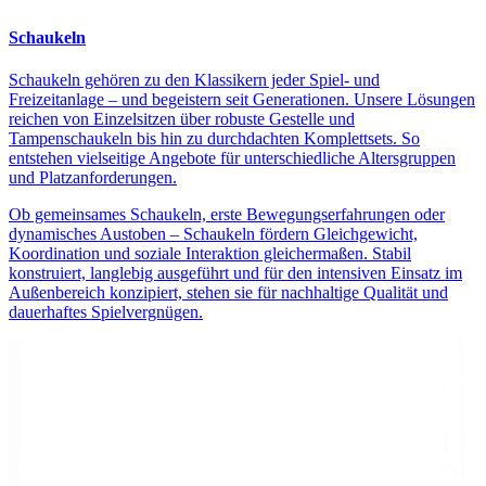
Schaukeln
Schaukeln gehören zu den Klassikern jeder Spiel- und
Freizeitanlage – und begeistern seit Generationen. Unsere Lösungen
reichen von Einzelsitzen über robuste Gestelle und
Tampenschaukeln bis hin zu durchdachten Komplettsets. So
entstehen vielseitige Angebote für unterschiedliche Altersgruppen
und Platzanforderungen.
Ob gemeinsames Schaukeln, erste Bewegungserfahrungen oder
dynamisches Austoben – Schaukeln fördern Gleichgewicht,
Koordination und soziale Interaktion gleichermaßen. Stabil
konstruiert, langlebig ausgeführt und für den intensiven Einsatz im
Außenbereich konzipiert, stehen sie für nachhaltige Qualität und
dauerhaftes Spielvergnügen.