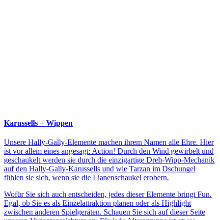
Karussells + Wippen
Unsere Hally-Gally-Elemente machen ihrem Namen alle Ehre. Hier
ist vor allem eines angesagt: Action! Durch den Wind gewirbelt und
geschaukelt werden sie durch die einzigartige Dreh-Wipp-Mechanik
auf den Hally-Gally-Karussells und wie Tarzan im Dschungel
fühlen sie sich, wenn sie die Lianenschaukel erobern.
Wofür Sie sich auch entscheiden, jedes dieser Elemente bringt Fun.
Egal, ob Sie es als Einzelattraktion planen oder als Highlight
zwischen anderen Spielgeräten. Schauen Sie sich auf dieser Seite