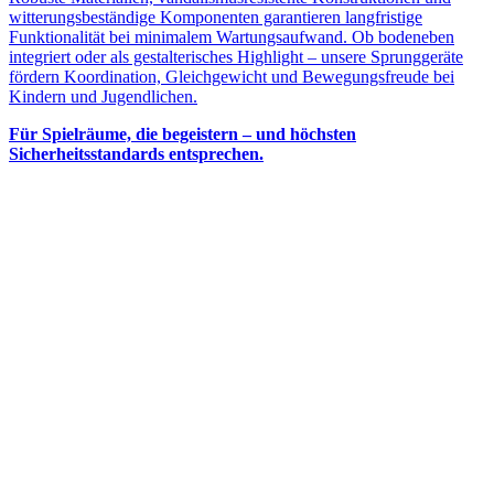
witterungsbeständige Komponenten garantieren langfristige
Funktionalität bei minimalem Wartungsaufwand. Ob bodeneben
integriert oder als gestalterisches Highlight – unsere Sprunggeräte
fördern Koordination, Gleichgewicht und Bewegungsfreude bei
Kindern und Jugendlichen.
Für Spielräume, die begeistern – und höchsten
Sicherheitsstandards entsprechen.