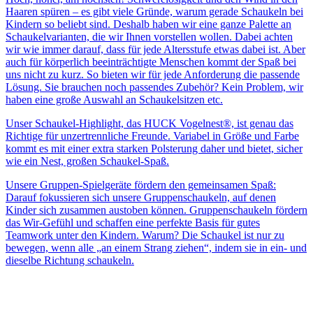
Haaren spüren – es gibt viele Gründe, warum gerade Schaukeln bei
Kindern so beliebt sind. Deshalb haben wir eine ganze Palette an
Schaukelvarianten, die wir Ihnen vorstellen wollen. Dabei achten
wir wie immer darauf, dass für jede Altersstufe etwas dabei ist. Aber
auch für körperlich beeinträchtigte Menschen kommt der Spaß bei
uns nicht zu kurz. So bieten wir für jede Anforderung die passende
Lösung. Sie brauchen noch passendes Zubehör? Kein Problem, wir
haben eine große Auswahl an Schaukelsitzen etc.
Unser Schaukel-Highlight, das HUCK Vogelnest®, ist genau das
Richtige für unzertrennliche Freunde. Variabel in Größe und Farbe
kommt es mit einer extra starken Polsterung daher und bietet, sicher
wie ein Nest, großen Schaukel-Spaß.
Unsere Gruppen-Spielgeräte fördern den gemeinsamen Spaß:
Darauf fokussieren sich unsere Gruppenschaukeln, auf denen
Kinder sich zusammen austoben können. Gruppenschaukeln fördern
das Wir-Gefühl und schaffen eine perfekte Basis für gutes
Teamwork unter den Kindern. Warum? Die Schaukel ist nur zu
bewegen, wenn alle „an einem Strang ziehen“, indem sie in ein- und
dieselbe Richtung schaukeln.