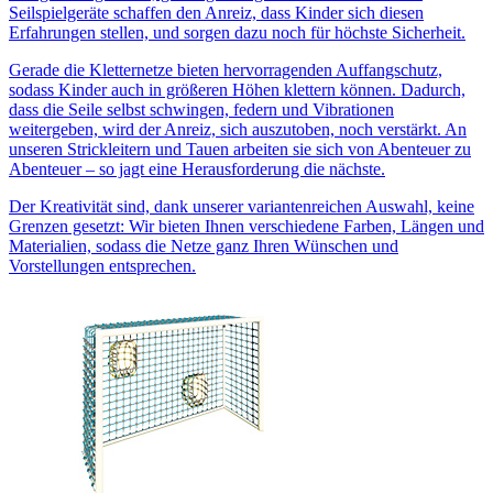
Seilspielgeräte schaffen den Anreiz, dass Kinder sich diesen
Erfahrungen stellen, und sorgen dazu noch für höchste Sicherheit.
Gerade die Kletternetze bieten hervorragenden Auffangschutz,
sodass Kinder auch in größeren Höhen klettern können. Dadurch,
dass die Seile selbst schwingen, federn und Vibrationen
weitergeben, wird der Anreiz, sich auszutoben, noch verstärkt. An
unseren Strickleitern und Tauen arbeiten sie sich von Abenteuer zu
Abenteuer – so jagt eine Herausforderung die nächste.
Der Kreativität sind, dank unserer variantenreichen Auswahl, keine
Grenzen gesetzt: Wir bieten Ihnen verschiedene Farben, Längen und
Materialien, sodass die Netze ganz Ihren Wünschen und
Vorstellungen entsprechen.