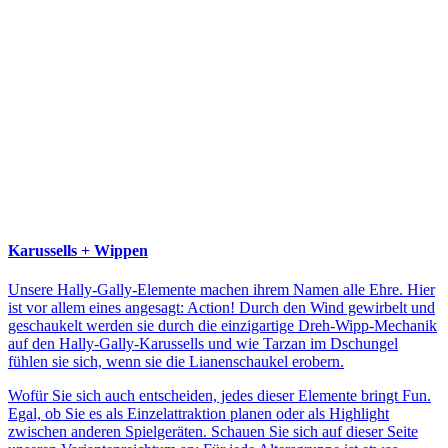
Karussells + Wippen
Unsere Hally-Gally-Elemente machen ihrem Namen alle Ehre. Hier
ist vor allem eines angesagt: Action! Durch den Wind gewirbelt und
geschaukelt werden sie durch die einzigartige Dreh-Wipp-Mechanik
auf den Hally-Gally-Karussells und wie Tarzan im Dschungel
fühlen sie sich, wenn sie die Lianenschaukel erobern.
Wofür Sie sich auch entscheiden, jedes dieser Elemente bringt Fun.
Egal, ob Sie es als Einzelattraktion planen oder als Highlight
zwischen anderen Spielgeräten. Schauen Sie sich auf dieser Seite