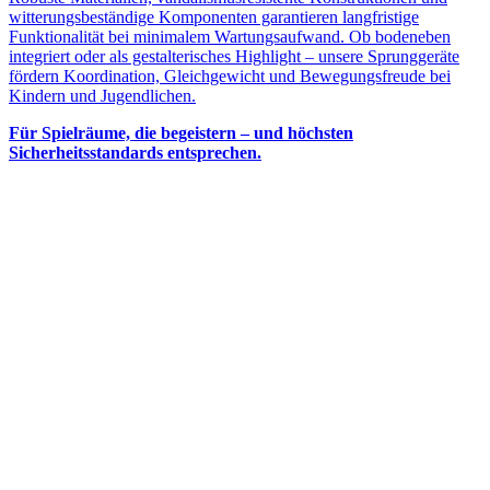
witterungsbeständige Komponenten garantieren langfristige
Funktionalität bei minimalem Wartungsaufwand. Ob bodeneben
integriert oder als gestalterisches Highlight – unsere Sprunggeräte
fördern Koordination, Gleichgewicht und Bewegungsfreude bei
Kindern und Jugendlichen.
Für Spielräume, die begeistern – und höchsten
Sicherheitsstandards entsprechen.