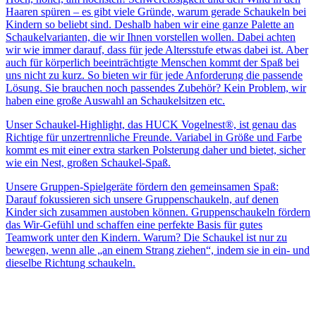
Haaren spüren – es gibt viele Gründe, warum gerade Schaukeln bei
Kindern so beliebt sind. Deshalb haben wir eine ganze Palette an
Schaukelvarianten, die wir Ihnen vorstellen wollen. Dabei achten
wir wie immer darauf, dass für jede Altersstufe etwas dabei ist. Aber
auch für körperlich beeinträchtigte Menschen kommt der Spaß bei
uns nicht zu kurz. So bieten wir für jede Anforderung die passende
Lösung. Sie brauchen noch passendes Zubehör? Kein Problem, wir
haben eine große Auswahl an Schaukelsitzen etc.
Unser Schaukel-Highlight, das HUCK Vogelnest®, ist genau das
Richtige für unzertrennliche Freunde. Variabel in Größe und Farbe
kommt es mit einer extra starken Polsterung daher und bietet, sicher
wie ein Nest, großen Schaukel-Spaß.
Unsere Gruppen-Spielgeräte fördern den gemeinsamen Spaß:
Darauf fokussieren sich unsere Gruppenschaukeln, auf denen
Kinder sich zusammen austoben können. Gruppenschaukeln fördern
das Wir-Gefühl und schaffen eine perfekte Basis für gutes
Teamwork unter den Kindern. Warum? Die Schaukel ist nur zu
bewegen, wenn alle „an einem Strang ziehen“, indem sie in ein- und
dieselbe Richtung schaukeln.