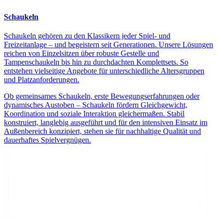
Schaukeln
Schaukeln gehören zu den Klassikern jeder Spiel- und
Freizeitanlage – und begeistern seit Generationen. Unsere Lösungen
reichen von Einzelsitzen über robuste Gestelle und
Tampenschaukeln bis hin zu durchdachten Komplettsets. So
entstehen vielseitige Angebote für unterschiedliche Altersgruppen
und Platzanforderungen.
Ob gemeinsames Schaukeln, erste Bewegungserfahrungen oder
dynamisches Austoben – Schaukeln fördern Gleichgewicht,
Koordination und soziale Interaktion gleichermaßen. Stabil
konstruiert, langlebig ausgeführt und für den intensiven Einsatz im
Außenbereich konzipiert, stehen sie für nachhaltige Qualität und
dauerhaftes Spielvergnügen.