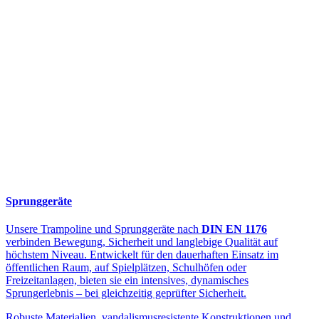
Sprunggeräte
Unsere Trampoline und Sprunggeräte nach
DIN EN 1176
verbinden Bewegung, Sicherheit und langlebige Qualität auf
höchstem Niveau. Entwickelt für den dauerhaften Einsatz im
öffentlichen Raum, auf Spielplätzen, Schulhöfen oder
Freizeitanlagen, bieten sie ein intensives, dynamisches
Sprungerlebnis – bei gleichzeitig geprüfter Sicherheit.
Robuste Materialien, vandalismusresistente Konstruktionen und