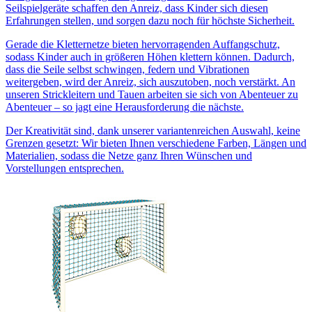
Seilspielgeräte schaffen den Anreiz, dass Kinder sich diesen
Erfahrungen stellen, und sorgen dazu noch für höchste Sicherheit.
Gerade die Kletternetze bieten hervorragenden Auffangschutz,
sodass Kinder auch in größeren Höhen klettern können. Dadurch,
dass die Seile selbst schwingen, federn und Vibrationen
weitergeben, wird der Anreiz, sich auszutoben, noch verstärkt. An
unseren Strickleitern und Tauen arbeiten sie sich von Abenteuer zu
Abenteuer – so jagt eine Herausforderung die nächste.
Der Kreativität sind, dank unserer variantenreichen Auswahl, keine
Grenzen gesetzt: Wir bieten Ihnen verschiedene Farben, Längen und
Materialien, sodass die Netze ganz Ihren Wünschen und
Vorstellungen entsprechen.