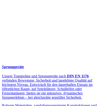
Sprunggeräte
Unsere Trampoline und Sprunggeräte nach
DIN EN 1176
verbinden Bewegung, Sicherheit und langlebige Qualität auf
höchstem Niveau. Entwickelt für den dauerhaften Einsatz im
öffentlichen Raum, auf Spielplätzen, Schulhöfen oder
Freizeitanlagen, bieten sie ein intensives, dynamisches
Sprungerlebnis – bei gleichzeitig geprüfter Sicherheit.
Robuste Materialien, vandalismusresistente Konstruktionen und