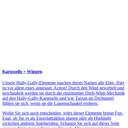
Karussells + Wippen
Unsere Hally-Gally-Elemente machen ihrem Namen alle Ehre. Hier
ist vor allem eines angesagt: Action! Durch den Wind gewirbelt und
geschaukelt werden sie durch die einzigartige Dreh-Wipp-Mechanik
auf den Hally-Gally-Karussells und wie Tarzan im Dschungel
fühlen sie sich, wenn sie die Lianenschaukel erobern.
Wofür Sie sich auch entscheiden, jedes dieser Elemente bringt Fun.
Egal, ob Sie es als Einzelattraktion planen oder als Highlight
zwischen anderen Spielgeräten. Schauen Sie sich auf dieser Seite