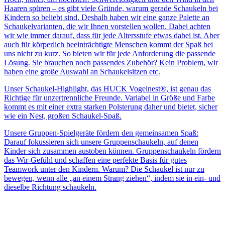
Haaren spüren – es gibt viele Gründe, warum gerade Schaukeln bei
Kindern so beliebt sind. Deshalb haben wir eine ganze Palette an
Schaukelvarianten, die wir Ihnen vorstellen wollen. Dabei achten
wir wie immer darauf, dass für jede Altersstufe etwas dabei ist. Aber
auch für körperlich beeinträchtigte Menschen kommt der Spaß bei
uns nicht zu kurz. So bieten wir für jede Anforderung die passende
Lösung. Sie brauchen noch passendes Zubehör? Kein Problem, wir
haben eine große Auswahl an Schaukelsitzen etc.
Unser Schaukel-Highlight, das HUCK Vogelnest®, ist genau das
Richtige für unzertrennliche Freunde. Variabel in Größe und Farbe
kommt es mit einer extra starken Polsterung daher und bietet, sicher
wie ein Nest, großen Schaukel-Spaß.
Unsere Gruppen-Spielgeräte fördern den gemeinsamen Spaß:
Darauf fokussieren sich unsere Gruppenschaukeln, auf denen
Kinder sich zusammen austoben können. Gruppenschaukeln fördern
das Wir-Gefühl und schaffen eine perfekte Basis für gutes
Teamwork unter den Kindern. Warum? Die Schaukel ist nur zu
bewegen, wenn alle „an einem Strang ziehen“, indem sie in ein- und
dieselbe Richtung schaukeln.