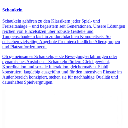
Schaukeln
Schaukeln gehören zu den Klassikern jeder Spiel- und
Freizeitanlage – und begeistern seit Generationen. Unsere Lösungen
reichen von Einzelsitzen über robuste Gestelle und
Tampenschaukeln bis hin zu durchdachten Komplettsets. So
entstehen vielseitige Angebote für unterschiedliche Altersgruppen
und Platzanforderungen.
Ob gemeinsames Schaukeln, erste Bewegungserfahrungen oder
dynamisches Austoben – Schaukeln fördern Gleichgewicht,
Koordination und soziale Interaktion gleichermaßen. Stabil
konstruiert, langlebig ausgeführt und für den intensiven Einsatz im
Außenbereich konzipiert, stehen sie für nachhaltige Qualität und
dauerhaftes Spielvergnügen.