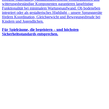
witterungsbeständige Komponenten garantieren langfristige
Funktionalität bei minimalem Wartungsaufwand. Ob bodeneben
integriert oder als gestalterisches Highlight – unsere Sprunggeräte
fördern Koordination, Gleichgewicht und Bewegungsfreude bei
Kindern und Jugendlichen.
Für Spielräume, die begeistern – und höchsten
Sicherheitsstandards entsprechen.