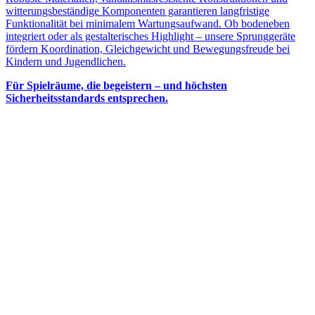
witterungsbeständige Komponenten garantieren langfristige
Funktionalität bei minimalem Wartungsaufwand. Ob bodeneben
integriert oder als gestalterisches Highlight – unsere Sprunggeräte
fördern Koordination, Gleichgewicht und Bewegungsfreude bei
Kindern und Jugendlichen.
Für Spielräume, die begeistern – und höchsten
Sicherheitsstandards entsprechen.