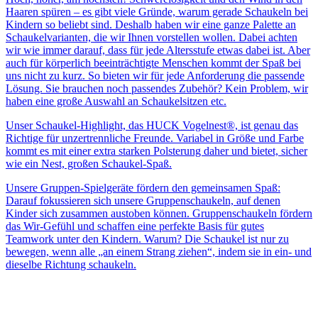
Haaren spüren – es gibt viele Gründe, warum gerade Schaukeln bei
Kindern so beliebt sind. Deshalb haben wir eine ganze Palette an
Schaukelvarianten, die wir Ihnen vorstellen wollen. Dabei achten
wir wie immer darauf, dass für jede Altersstufe etwas dabei ist. Aber
auch für körperlich beeinträchtigte Menschen kommt der Spaß bei
uns nicht zu kurz. So bieten wir für jede Anforderung die passende
Lösung. Sie brauchen noch passendes Zubehör? Kein Problem, wir
haben eine große Auswahl an Schaukelsitzen etc.
Unser Schaukel-Highlight, das HUCK Vogelnest®, ist genau das
Richtige für unzertrennliche Freunde. Variabel in Größe und Farbe
kommt es mit einer extra starken Polsterung daher und bietet, sicher
wie ein Nest, großen Schaukel-Spaß.
Unsere Gruppen-Spielgeräte fördern den gemeinsamen Spaß:
Darauf fokussieren sich unsere Gruppenschaukeln, auf denen
Kinder sich zusammen austoben können. Gruppenschaukeln fördern
das Wir-Gefühl und schaffen eine perfekte Basis für gutes
Teamwork unter den Kindern. Warum? Die Schaukel ist nur zu
bewegen, wenn alle „an einem Strang ziehen“, indem sie in ein- und
dieselbe Richtung schaukeln.