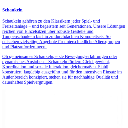
Schaukeln
Schaukeln gehören zu den Klassikern jeder Spiel- und
Freizeitanlage – und begeistern seit Generationen. Unsere Lösungen
reichen von Einzelsitzen über robuste Gestelle und
Tampenschaukeln bis hin zu durchdachten Komplettsets. So
entstehen vielseitige Angebote für unterschiedliche Altersgruppen
und Platzanforderungen.
Ob gemeinsames Schaukeln, erste Bewegungserfahrungen oder
dynamisches Austoben – Schaukeln fördern Gleichgewicht,
Koordination und soziale Interaktion gleichermaßen. Stabil
konstruiert, langlebig ausgeführt und für den intensiven Einsatz im
Außenbereich konzipiert, stehen sie für nachhaltige Qualität und
dauerhaftes Spielvergnügen.