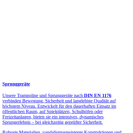
Sprunggeräte
Unsere Trampoline und Sprunggeräte nach
DIN EN 1176
verbinden Bewegung, Sicherheit und langlebige Qualität auf
höchstem Niveau. Entwickelt für den dauerhaften Einsatz im
öffentlichen Raum, auf Spielplätzen, Schulhöfen oder
Freizeitanlagen, bieten sie ein intensives, dynamisches
Sprungerlebnis – bei gleichzeitig geprüfter Sicherheit.
Robuste Materialien, vandalismusresistente Konstruktionen und