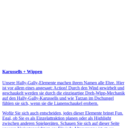
Karussells + Wippen
Unsere Hally-Gally-Elemente machen ihrem Namen alle Ehre. Hier
ist vor allem eines angesagt: Action! Durch den Wind gewirbelt und
geschaukelt werden sie durch die einzigartige Dreh-Wipp-Mechanik
auf den Hally-Gally-Karussells und wie Tarzan im Dschungel
fühlen sie sich, wenn sie die Lianenschaukel erobern.
Wofür Sie sich auch entscheiden, jedes dieser Elemente bringt Fun.
Egal, ob Sie es als Einzelattraktion planen oder als Highlight
zwischen anderen Spielgeräten. Schauen Sie sich auf dieser Seite