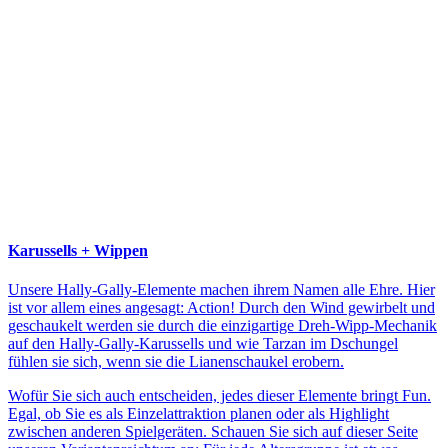
Karussells + Wippen
Unsere Hally-Gally-Elemente machen ihrem Namen alle Ehre. Hier
ist vor allem eines angesagt: Action! Durch den Wind gewirbelt und
geschaukelt werden sie durch die einzigartige Dreh-Wipp-Mechanik
auf den Hally-Gally-Karussells und wie Tarzan im Dschungel
fühlen sie sich, wenn sie die Lianenschaukel erobern.
Wofür Sie sich auch entscheiden, jedes dieser Elemente bringt Fun.
Egal, ob Sie es als Einzelattraktion planen oder als Highlight
zwischen anderen Spielgeräten. Schauen Sie sich auf dieser Seite