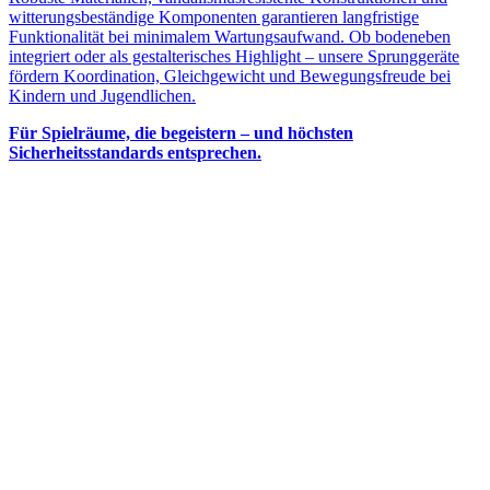
witterungsbeständige Komponenten garantieren langfristige
Funktionalität bei minimalem Wartungsaufwand. Ob bodeneben
integriert oder als gestalterisches Highlight – unsere Sprunggeräte
fördern Koordination, Gleichgewicht und Bewegungsfreude bei
Kindern und Jugendlichen.
Für Spielräume, die begeistern – und höchsten
Sicherheitsstandards entsprechen.