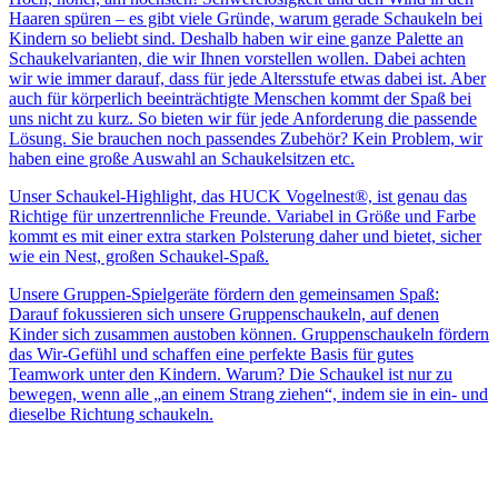
Haaren spüren – es gibt viele Gründe, warum gerade Schaukeln bei
Kindern so beliebt sind. Deshalb haben wir eine ganze Palette an
Schaukelvarianten, die wir Ihnen vorstellen wollen. Dabei achten
wir wie immer darauf, dass für jede Altersstufe etwas dabei ist. Aber
auch für körperlich beeinträchtigte Menschen kommt der Spaß bei
uns nicht zu kurz. So bieten wir für jede Anforderung die passende
Lösung. Sie brauchen noch passendes Zubehör? Kein Problem, wir
haben eine große Auswahl an Schaukelsitzen etc.
Unser Schaukel-Highlight, das HUCK Vogelnest®, ist genau das
Richtige für unzertrennliche Freunde. Variabel in Größe und Farbe
kommt es mit einer extra starken Polsterung daher und bietet, sicher
wie ein Nest, großen Schaukel-Spaß.
Unsere Gruppen-Spielgeräte fördern den gemeinsamen Spaß:
Darauf fokussieren sich unsere Gruppenschaukeln, auf denen
Kinder sich zusammen austoben können. Gruppenschaukeln fördern
das Wir-Gefühl und schaffen eine perfekte Basis für gutes
Teamwork unter den Kindern. Warum? Die Schaukel ist nur zu
bewegen, wenn alle „an einem Strang ziehen“, indem sie in ein- und
dieselbe Richtung schaukeln.