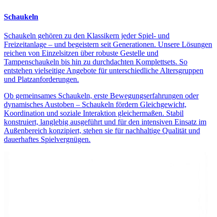
Schaukeln
Schaukeln gehören zu den Klassikern jeder Spiel- und
Freizeitanlage – und begeistern seit Generationen. Unsere Lösungen
reichen von Einzelsitzen über robuste Gestelle und
Tampenschaukeln bis hin zu durchdachten Komplettsets. So
entstehen vielseitige Angebote für unterschiedliche Altersgruppen
und Platzanforderungen.
Ob gemeinsames Schaukeln, erste Bewegungserfahrungen oder
dynamisches Austoben – Schaukeln fördern Gleichgewicht,
Koordination und soziale Interaktion gleichermaßen. Stabil
konstruiert, langlebig ausgeführt und für den intensiven Einsatz im
Außenbereich konzipiert, stehen sie für nachhaltige Qualität und
dauerhaftes Spielvergnügen.