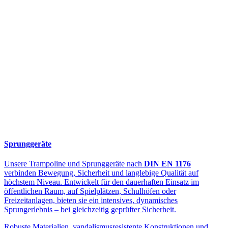
Sprunggeräte
Unsere Trampoline und Sprunggeräte nach
DIN EN 1176
verbinden Bewegung, Sicherheit und langlebige Qualität auf
höchstem Niveau. Entwickelt für den dauerhaften Einsatz im
öffentlichen Raum, auf Spielplätzen, Schulhöfen oder
Freizeitanlagen, bieten sie ein intensives, dynamisches
Sprungerlebnis – bei gleichzeitig geprüfter Sicherheit.
Robuste Materialien, vandalismusresistente Konstruktionen und