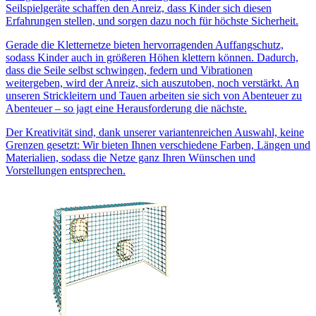
Seilspielgeräte schaffen den Anreiz, dass Kinder sich diesen
Erfahrungen stellen, und sorgen dazu noch für höchste Sicherheit.
Gerade die Kletternetze bieten hervorragenden Auffangschutz,
sodass Kinder auch in größeren Höhen klettern können. Dadurch,
dass die Seile selbst schwingen, federn und Vibrationen
weitergeben, wird der Anreiz, sich auszutoben, noch verstärkt. An
unseren Strickleitern und Tauen arbeiten sie sich von Abenteuer zu
Abenteuer – so jagt eine Herausforderung die nächste.
Der Kreativität sind, dank unserer variantenreichen Auswahl, keine
Grenzen gesetzt: Wir bieten Ihnen verschiedene Farben, Längen und
Materialien, sodass die Netze ganz Ihren Wünschen und
Vorstellungen entsprechen.