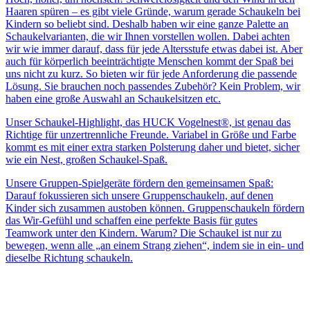
Haaren spüren – es gibt viele Gründe, warum gerade Schaukeln bei
Kindern so beliebt sind. Deshalb haben wir eine ganze Palette an
Schaukelvarianten, die wir Ihnen vorstellen wollen. Dabei achten
wir wie immer darauf, dass für jede Altersstufe etwas dabei ist. Aber
auch für körperlich beeinträchtigte Menschen kommt der Spaß bei
uns nicht zu kurz. So bieten wir für jede Anforderung die passende
Lösung. Sie brauchen noch passendes Zubehör? Kein Problem, wir
haben eine große Auswahl an Schaukelsitzen etc.
Unser Schaukel-Highlight, das HUCK Vogelnest®, ist genau das
Richtige für unzertrennliche Freunde. Variabel in Größe und Farbe
kommt es mit einer extra starken Polsterung daher und bietet, sicher
wie ein Nest, großen Schaukel-Spaß.
Unsere Gruppen-Spielgeräte fördern den gemeinsamen Spaß:
Darauf fokussieren sich unsere Gruppenschaukeln, auf denen
Kinder sich zusammen austoben können. Gruppenschaukeln fördern
das Wir-Gefühl und schaffen eine perfekte Basis für gutes
Teamwork unter den Kindern. Warum? Die Schaukel ist nur zu
bewegen, wenn alle „an einem Strang ziehen“, indem sie in ein- und
dieselbe Richtung schaukeln.