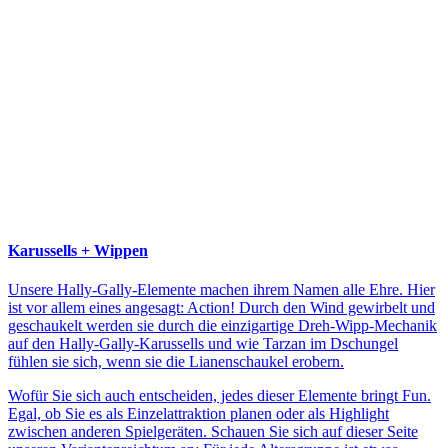
Karussells + Wippen
Unsere Hally-Gally-Elemente machen ihrem Namen alle Ehre. Hier
ist vor allem eines angesagt: Action! Durch den Wind gewirbelt und
geschaukelt werden sie durch die einzigartige Dreh-Wipp-Mechanik
auf den Hally-Gally-Karussells und wie Tarzan im Dschungel
fühlen sie sich, wenn sie die Lianenschaukel erobern.
Wofür Sie sich auch entscheiden, jedes dieser Elemente bringt Fun.
Egal, ob Sie es als Einzelattraktion planen oder als Highlight
zwischen anderen Spielgeräten. Schauen Sie sich auf dieser Seite