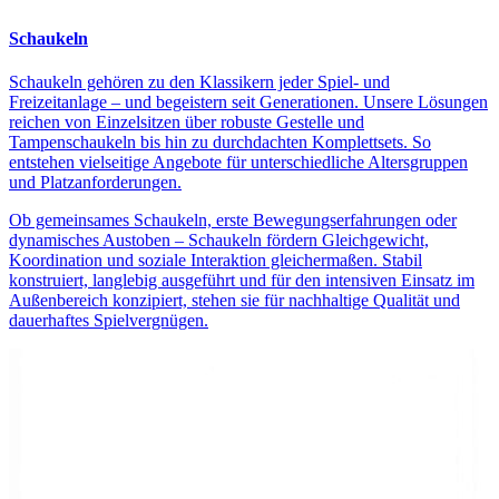
Schaukeln
Schaukeln gehören zu den Klassikern jeder Spiel- und
Freizeitanlage – und begeistern seit Generationen. Unsere Lösungen
reichen von Einzelsitzen über robuste Gestelle und
Tampenschaukeln bis hin zu durchdachten Komplettsets. So
entstehen vielseitige Angebote für unterschiedliche Altersgruppen
und Platzanforderungen.
Ob gemeinsames Schaukeln, erste Bewegungserfahrungen oder
dynamisches Austoben – Schaukeln fördern Gleichgewicht,
Koordination und soziale Interaktion gleichermaßen. Stabil
konstruiert, langlebig ausgeführt und für den intensiven Einsatz im
Außenbereich konzipiert, stehen sie für nachhaltige Qualität und
dauerhaftes Spielvergnügen.