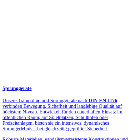
Sprunggeräte
Unsere Trampoline und Sprunggeräte nach
DIN EN 1176
verbinden Bewegung, Sicherheit und langlebige Qualität auf
höchstem Niveau. Entwickelt für den dauerhaften Einsatz im
öffentlichen Raum, auf Spielplätzen, Schulhöfen oder
Freizeitanlagen, bieten sie ein intensives, dynamisches
Sprungerlebnis – bei gleichzeitig geprüfter Sicherheit.
Robuste Materialien, vandalismusresistente Konstruktionen und