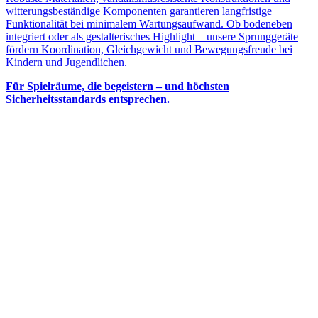
witterungsbeständige Komponenten garantieren langfristige
Funktionalität bei minimalem Wartungsaufwand. Ob bodeneben
integriert oder als gestalterisches Highlight – unsere Sprunggeräte
fördern Koordination, Gleichgewicht und Bewegungsfreude bei
Kindern und Jugendlichen.
Für Spielräume, die begeistern – und höchsten
Sicherheitsstandards entsprechen.