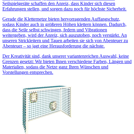
Seilspielgeräte schaffen den Anreiz, dass Kinder sich diesen
Erfahrungen stellen, und sorgen dazu noch für höchste Sicherheit.
Gerade die Kletternetze bieten hervorragenden Auffangschutz,
sodass Kinder auch in größeren Höhen klettern können. Dadurch,
dass die Seile selbst schwingen, federn und Vibrationen
weitergeben, wird der Anreiz, sich auszutoben, noch verstärkt. An
unseren Strickleitern und Tauen arbeiten sie sich von Abenteuer zu
Abenteuer – so jagt eine Herausforderung die nächste.
Der Kreativität sind, dank unserer variantenreichen Auswahl, keine
Grenzen gesetzt: Wir bieten Ihnen verschiedene Farben, Längen und
Materialien, sodass die Netze ganz Ihren Wünschen und
Vorstellungen entsprechen.