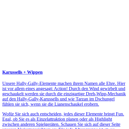
Karussells + Wippen
Unsere Hally-Gally-Elemente machen ihrem Namen alle Ehre. Hier
ist vor allem eines angesagt: Action! Durch den Wind gewirbelt und
geschaukelt werden sie durch die einzigartige Dreh-Wipp-Mechanik
auf den Hally-Gally-Karussells und wie Tarzan im Dschungel
fühlen sie sich, wenn sie die Lianenschaukel erobern.
Wofür Sie sich auch entscheiden, jedes dieser Elemente bringt Fun.
Egal, ob Sie es als Einzelattraktion planen oder als Highlight
zwischen anderen Spielgeräten. Schauen Sie sich auf dieser Seite