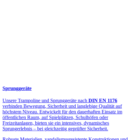
Sprunggeräte
Unsere Trampoline und Sprunggeräte nach
DIN EN 1176
verbinden Bewegung, Sicherheit und langlebige Qualität auf
höchstem Niveau. Entwickelt für den dauerhaften Einsatz im
öffentlichen Raum, auf Spielplätzen, Schulhöfen oder
Freizeitanlagen, bieten sie ein intensives, dynamisches
Sprungerlebnis – bei gleichzeitig geprüfter Sicherheit.
Robuste Materialien, vandalismusresistente Konstruktionen und