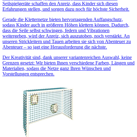
Seilspielgeräte schaffen den Anreiz, dass Kinder sich diesen
Erfahrungen stellen, und sorgen dazu noch für höchste Sicherheit.
Gerade die Kletternetze bieten hervorragenden Auffangschutz,
sodass Kinder auch in größeren Höhen klettern können. Dadurch,
dass die Seile selbst schwingen, federn und Vibrationen
weitergeben, wird der Anreiz, sich auszutoben, noch verstärkt. An
unseren Strickleitern und Tauen arbeiten sie sich von Abenteuer zu
Abenteuer – so jagt eine Herausforderung die nächste.
Der Kreativität sind, dank unserer variantenreichen Auswahl, keine
Grenzen gesetzt: Wir bieten Ihnen verschiedene Farben, Längen und
Materialien, sodass die Netze ganz Ihren Wünschen und
Vorstellungen entsprechen.