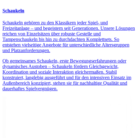
Schaukeln
Schaukeln gehören zu den Klassikern jeder Spiel- und
Freizeitanlage – und begeistern seit Generationen. Unsere Lösungen
reichen von Einzelsitzen über robuste Gestelle und
Tampenschaukeln bis hin zu durchdachten Komplettsets. So
entstehen vielseitige Angebote für unterschiedliche Altersgruppen
und Platzanforderungen.
Ob gemeinsames Schaukeln, erste Bewegungserfahrungen oder
dynamisches Austoben – Schaukeln fördern Gleichgewicht,
Koordination und soziale Interaktion gleichermaßen. Stabil
konstruiert, langlebig ausgeführt und für den intensiven Einsatz im
Außenbereich konzipiert, stehen sie für nachhaltige Qualität und
dauerhaftes Spielvergnügen.