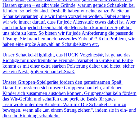
Haaren spüren – es gibt viele Gründe, warum gerade Schaukeln bei
Kindern so beliebt sind. Deshalb haben wir eine ganze Palette an
Schaukelvarianten, die wir Ihnen vorstellen wollen. Dabei achten
wir wie immer darauf, dass für jede Altersstufe etwas dabei ist. Aber
auch für körperlich beeinträchtigte Menschen kommt der Spaß bei
uns nicht zu kurz. So bieten wir für jede Anforderung die passende
Lösung. Sie brauchen noch passendes Zubehör? Kein Problem, wir
haben eine große Auswahl an Schaukelsitzen etc.
Unser Schaukel-Highlight, das HUCK Vogelnest®, ist genau das
Richtige für unzertrennliche Freunde. Variabel in Größe und Farbe
kommt es mit einer extra starken Polsterung daher und bietet, sicher
wie ein Nest, großen Schaukel-Spaß.
Unsere Gruppen-Spielgeräte fördern den gemeinsamen Spaß:
Darauf fokussieren sich unsere Gruppenschaukeln, auf denen
Kinder sich zusammen austoben können. Gruppenschaukeln fördern
das Wir-Gefühl und schaffen eine perfekte Basis für gutes
Teamwork unter den Kindern. Warum? Die Schaukel ist nur zu
bewegen, wenn alle „an einem Strang ziehen“, indem sie in ein- und
dieselbe Richtung schaukeln.