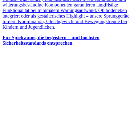
witterungsbeständige Komponenten garantieren langfristige
Funktionalität bei minimalem Wartungsaufwand. Ob bodeneben
integriert oder als gestalterisches Highlight – unsere Sprunggeräte
fördern Koordination, Gleichgewicht und Bewegungsfreude bei
Kindern und Jugendlichen.
Für Spielräume, die begeistern – und höchsten
Sicherheitsstandards entsprechen.