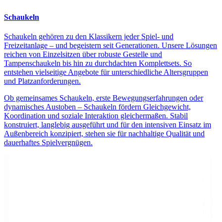
Schaukeln
Schaukeln gehören zu den Klassikern jeder Spiel- und
Freizeitanlage – und begeistern seit Generationen. Unsere Lösungen
reichen von Einzelsitzen über robuste Gestelle und
Tampenschaukeln bis hin zu durchdachten Komplettsets. So
entstehen vielseitige Angebote für unterschiedliche Altersgruppen
und Platzanforderungen.
Ob gemeinsames Schaukeln, erste Bewegungserfahrungen oder
dynamisches Austoben – Schaukeln fördern Gleichgewicht,
Koordination und soziale Interaktion gleichermaßen. Stabil
konstruiert, langlebig ausgeführt und für den intensiven Einsatz im
Außenbereich konzipiert, stehen sie für nachhaltige Qualität und
dauerhaftes Spielvergnügen.