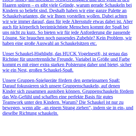
Haaren spüren – es gibt viele Gründe, warum gerade Schaukeln bei
Kindern so beliebt sind. Deshalb haben wir eine ganze Palette an
Schaukelvarianten, die wir Ihnen vorstellen wollen. Dabei achten
wir wie immer darauf, dass für jede Altersstufe etwas dabei ist. Aber
auch für körperlich beeinträchtigte Menschen kommt der Spaß bei
uns nicht zu kurz. So bieten wir für jede Anforderung die passende
Lösung. Sie brauchen noch passendes Zubehör? Kein Problem, wir
haben eine große Auswahl an Schaukelsitzen etc.
Unser Schaukel-Highlight, das HUCK Vogelnest®, ist genau das
Richtige für unzertrennliche Freunde. Variabel in Größe und Farbe
kommt es mit einer extra starken Polsterung daher und bietet, sicher
wie ein Nest, großen Schaukel-Spaß.
Unsere Gruppen-Spielgeräte fördern den gemeinsamen Spaß:
Darauf fokussieren sich unsere Gruppenschaukeln, auf denen
Kinder sich zusammen austoben können. Gruppenschaukeln fördern
das Wir-Gefühl und schaffen eine perfekte Basis für gutes
Teamwork unter den Kindern. Warum? Die Schaukel ist nur zu
bewegen, wenn alle „an einem Strang ziehen“, indem sie in ein- und
dieselbe Richtung schaukeln.