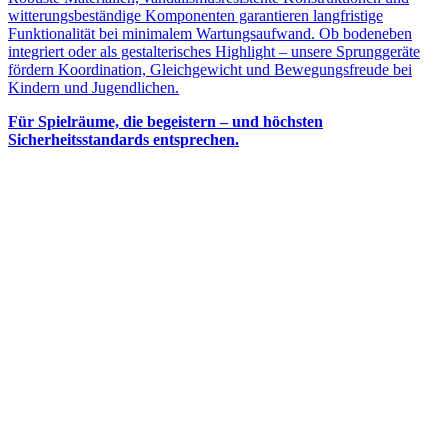
witterungsbeständige Komponenten garantieren langfristige
Funktionalität bei minimalem Wartungsaufwand. Ob bodeneben
integriert oder als gestalterisches Highlight – unsere Sprunggeräte
fördern Koordination, Gleichgewicht und Bewegungsfreude bei
Kindern und Jugendlichen.
Für Spielräume, die begeistern – und höchsten
Sicherheitsstandards entsprechen.