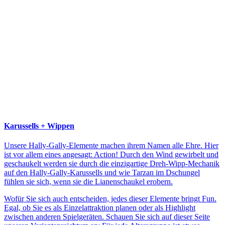
Karussells + Wippen
Unsere Hally-Gally-Elemente machen ihrem Namen alle Ehre. Hier
ist vor allem eines angesagt: Action! Durch den Wind gewirbelt und
geschaukelt werden sie durch die einzigartige Dreh-Wipp-Mechanik
auf den Hally-Gally-Karussells und wie Tarzan im Dschungel
fühlen sie sich, wenn sie die Lianenschaukel erobern.
Wofür Sie sich auch entscheiden, jedes dieser Elemente bringt Fun.
Egal, ob Sie es als Einzelattraktion planen oder als Highlight
zwischen anderen Spielgeräten. Schauen Sie sich auf dieser Seite