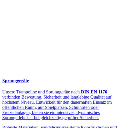
Sprunggeräte
Unsere Trampoline und Sprunggeräte nach
DIN EN 1176
verbinden Bewegung, Sicherheit und langlebige Qualität auf
höchstem Niveau. Entwickelt für den dauerhaften Einsatz im
öffentlichen Raum, auf Spielplätzen, Schulhöfen oder
Freizeitanlagen, bieten sie ein intensives, dynamisches
Sprungerlebnis – bei gleichzeitig geprüfter Sicherheit.
Robuste Materialien, vandalismusresistente Konstruktionen und