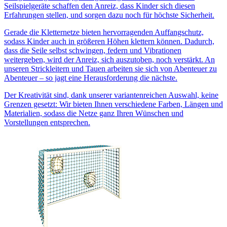
Seilspielgeräte schaffen den Anreiz, dass Kinder sich diesen
Erfahrungen stellen, und sorgen dazu noch für höchste Sicherheit.
Gerade die Kletternetze bieten hervorragenden Auffangschutz,
sodass Kinder auch in größeren Höhen klettern können. Dadurch,
dass die Seile selbst schwingen, federn und Vibrationen
weitergeben, wird der Anreiz, sich auszutoben, noch verstärkt. An
unseren Strickleitern und Tauen arbeiten sie sich von Abenteuer zu
Abenteuer – so jagt eine Herausforderung die nächste.
Der Kreativität sind, dank unserer variantenreichen Auswahl, keine
Grenzen gesetzt: Wir bieten Ihnen verschiedene Farben, Längen und
Materialien, sodass die Netze ganz Ihren Wünschen und
Vorstellungen entsprechen.