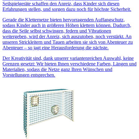
Seilspielgeräte schaffen den Anreiz, dass Kinder sich diesen
Erfahrungen stellen, und sorgen dazu noch für höchste Sicherheit.
Gerade die Kletternetze bieten hervorragenden Auffangschutz,
sodass Kinder auch in größeren Höhen klettern können. Dadurch,
dass die Seile selbst schwingen, federn und Vibrationen
weitergeben, wird der Anreiz, sich auszutoben, noch verstärkt. An
unseren Strickleitern und Tauen arbeiten sie sich von Abenteuer zu
Abenteuer – so jagt eine Herausforderung die nächste.
Der Kreativität sind, dank unserer variantenreichen Auswahl, keine
Grenzen gesetzt: Wir bieten Ihnen verschiedene Farben, Längen und
Materialien, sodass die Netze ganz Ihren Wünschen und
Vorstellungen entsprechen.