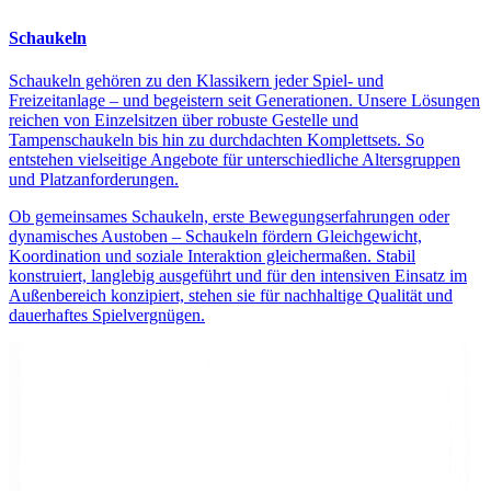
Schaukeln
Schaukeln gehören zu den Klassikern jeder Spiel- und
Freizeitanlage – und begeistern seit Generationen. Unsere Lösungen
reichen von Einzelsitzen über robuste Gestelle und
Tampenschaukeln bis hin zu durchdachten Komplettsets. So
entstehen vielseitige Angebote für unterschiedliche Altersgruppen
und Platzanforderungen.
Ob gemeinsames Schaukeln, erste Bewegungserfahrungen oder
dynamisches Austoben – Schaukeln fördern Gleichgewicht,
Koordination und soziale Interaktion gleichermaßen. Stabil
konstruiert, langlebig ausgeführt und für den intensiven Einsatz im
Außenbereich konzipiert, stehen sie für nachhaltige Qualität und
dauerhaftes Spielvergnügen.