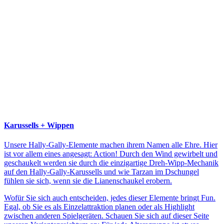
Karussells + Wippen
Unsere Hally-Gally-Elemente machen ihrem Namen alle Ehre. Hier
ist vor allem eines angesagt: Action! Durch den Wind gewirbelt und
geschaukelt werden sie durch die einzigartige Dreh-Wipp-Mechanik
auf den Hally-Gally-Karussells und wie Tarzan im Dschungel
fühlen sie sich, wenn sie die Lianenschaukel erobern.
Wofür Sie sich auch entscheiden, jedes dieser Elemente bringt Fun.
Egal, ob Sie es als Einzelattraktion planen oder als Highlight
zwischen anderen Spielgeräten. Schauen Sie sich auf dieser Seite