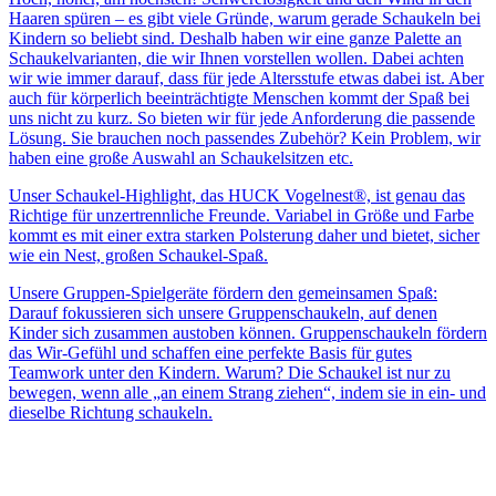
Haaren spüren – es gibt viele Gründe, warum gerade Schaukeln bei
Kindern so beliebt sind. Deshalb haben wir eine ganze Palette an
Schaukelvarianten, die wir Ihnen vorstellen wollen. Dabei achten
wir wie immer darauf, dass für jede Altersstufe etwas dabei ist. Aber
auch für körperlich beeinträchtigte Menschen kommt der Spaß bei
uns nicht zu kurz. So bieten wir für jede Anforderung die passende
Lösung. Sie brauchen noch passendes Zubehör? Kein Problem, wir
haben eine große Auswahl an Schaukelsitzen etc.
Unser Schaukel-Highlight, das HUCK Vogelnest®, ist genau das
Richtige für unzertrennliche Freunde. Variabel in Größe und Farbe
kommt es mit einer extra starken Polsterung daher und bietet, sicher
wie ein Nest, großen Schaukel-Spaß.
Unsere Gruppen-Spielgeräte fördern den gemeinsamen Spaß:
Darauf fokussieren sich unsere Gruppenschaukeln, auf denen
Kinder sich zusammen austoben können. Gruppenschaukeln fördern
das Wir-Gefühl und schaffen eine perfekte Basis für gutes
Teamwork unter den Kindern. Warum? Die Schaukel ist nur zu
bewegen, wenn alle „an einem Strang ziehen“, indem sie in ein- und
dieselbe Richtung schaukeln.