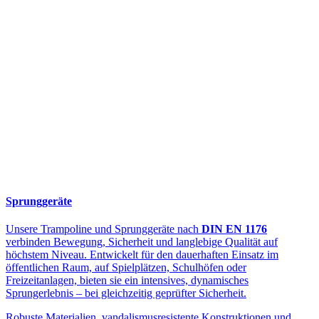
Sprunggeräte
Unsere Trampoline und Sprunggeräte nach
DIN EN 1176
verbinden Bewegung, Sicherheit und langlebige Qualität auf
höchstem Niveau. Entwickelt für den dauerhaften Einsatz im
öffentlichen Raum, auf Spielplätzen, Schulhöfen oder
Freizeitanlagen, bieten sie ein intensives, dynamisches
Sprungerlebnis – bei gleichzeitig geprüfter Sicherheit.
Robuste Materialien, vandalismusresistente Konstruktionen und