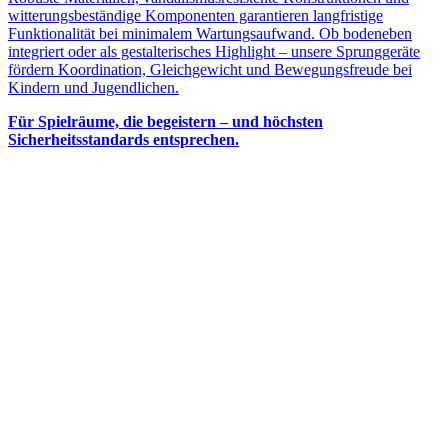
witterungsbeständige Komponenten garantieren langfristige
Funktionalität bei minimalem Wartungsaufwand. Ob bodeneben
integriert oder als gestalterisches Highlight – unsere Sprunggeräte
fördern Koordination, Gleichgewicht und Bewegungsfreude bei
Kindern und Jugendlichen.
Für Spielräume, die begeistern – und höchsten
Sicherheitsstandards entsprechen.