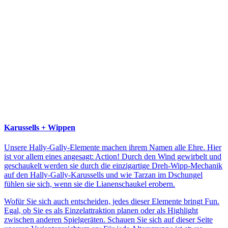
Karussells + Wippen
Unsere Hally-Gally-Elemente machen ihrem Namen alle Ehre. Hier
ist vor allem eines angesagt: Action! Durch den Wind gewirbelt und
geschaukelt werden sie durch die einzigartige Dreh-Wipp-Mechanik
auf den Hally-Gally-Karussells und wie Tarzan im Dschungel
fühlen sie sich, wenn sie die Lianenschaukel erobern.
Wofür Sie sich auch entscheiden, jedes dieser Elemente bringt Fun.
Egal, ob Sie es als Einzelattraktion planen oder als Highlight
zwischen anderen Spielgeräten. Schauen Sie sich auf dieser Seite