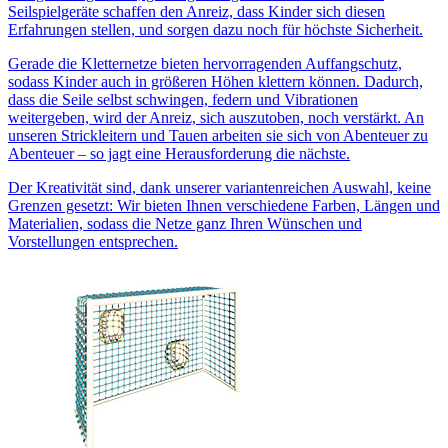
Seilspielgeräte schaffen den Anreiz, dass Kinder sich diesen
Erfahrungen stellen, und sorgen dazu noch für höchste Sicherheit.
Gerade die Kletternetze bieten hervorragenden Auffangschutz,
sodass Kinder auch in größeren Höhen klettern können. Dadurch,
dass die Seile selbst schwingen, federn und Vibrationen
weitergeben, wird der Anreiz, sich auszutoben, noch verstärkt. An
unseren Strickleitern und Tauen arbeiten sie sich von Abenteuer zu
Abenteuer – so jagt eine Herausforderung die nächste.
Der Kreativität sind, dank unserer variantenreichen Auswahl, keine
Grenzen gesetzt: Wir bieten Ihnen verschiedene Farben, Längen und
Materialien, sodass die Netze ganz Ihren Wünschen und
Vorstellungen entsprechen.