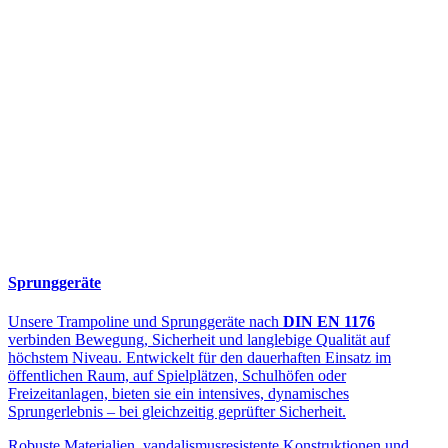
Sprunggeräte
Unsere Trampoline und Sprunggeräte nach
DIN EN 1176
verbinden Bewegung, Sicherheit und langlebige Qualität auf
höchstem Niveau. Entwickelt für den dauerhaften Einsatz im
öffentlichen Raum, auf Spielplätzen, Schulhöfen oder
Freizeitanlagen, bieten sie ein intensives, dynamisches
Sprungerlebnis – bei gleichzeitig geprüfter Sicherheit.
Robuste Materialien, vandalismusresistente Konstruktionen und