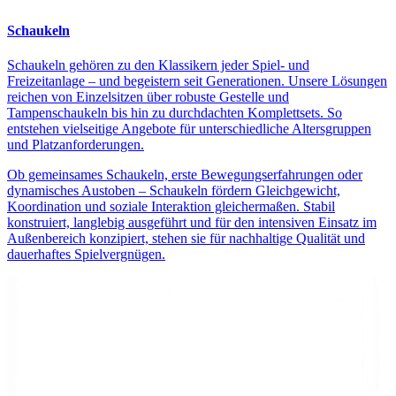
Schaukeln
Schaukeln gehören zu den Klassikern jeder Spiel- und
Freizeitanlage – und begeistern seit Generationen. Unsere Lösungen
reichen von Einzelsitzen über robuste Gestelle und
Tampenschaukeln bis hin zu durchdachten Komplettsets. So
entstehen vielseitige Angebote für unterschiedliche Altersgruppen
und Platzanforderungen.
Ob gemeinsames Schaukeln, erste Bewegungserfahrungen oder
dynamisches Austoben – Schaukeln fördern Gleichgewicht,
Koordination und soziale Interaktion gleichermaßen. Stabil
konstruiert, langlebig ausgeführt und für den intensiven Einsatz im
Außenbereich konzipiert, stehen sie für nachhaltige Qualität und
dauerhaftes Spielvergnügen.