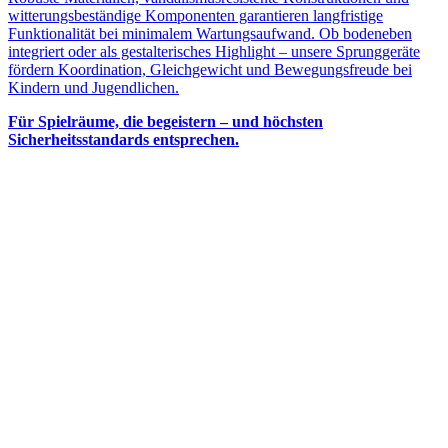
witterungsbeständige Komponenten garantieren langfristige
Funktionalität bei minimalem Wartungsaufwand. Ob bodeneben
integriert oder als gestalterisches Highlight – unsere Sprunggeräte
fördern Koordination, Gleichgewicht und Bewegungsfreude bei
Kindern und Jugendlichen.
Für Spielräume, die begeistern – und höchsten
Sicherheitsstandards entsprechen.