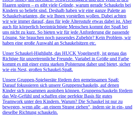
Haaren spüren – es gibt viele Gründe, warum gerade Schaukeln bei
Kindern so beliebt sind. Deshalb haben wir eine ganze Palette an
Schaukelvarianten, die wir Ihnen vorstellen wollen. Dabei achten
wir wie immer darauf, dass für jede Altersstufe etwas dabei ist. Aber
auch für körperlich beeinträchtigte Menschen kommt der Spaß bei
uns nicht zu kurz. So bieten wir für jede Anforderung die passende
Lösung. Sie brauchen noch passendes Zubehör? Kein Problem, wir
haben eine große Auswahl an Schaukelsitzen etc.
Unser Schaukel-Highlight, das HUCK Vogelnest®, ist genau das
Richtige für unzertrennliche Freunde. Variabel in Größe und Farbe
kommt es mit einer extra starken Polsterung daher und bietet, sicher
wie ein Nest, großen Schaukel-Spaß.
Unsere Gruppen-Spielgeräte fördern den gemeinsamen Spaß:
Darauf fokussieren sich unsere Gruppenschaukeln, auf denen
Kinder sich zusammen austoben können. Gruppenschaukeln fördern
das Wir-Gefühl und schaffen eine perfekte Basis für gutes
Teamwork unter den Kindern. Warum? Die Schaukel ist nur zu
bewegen, wenn alle „an einem Strang ziehen“, indem sie in ein- und
dieselbe Richtung schaukeln.