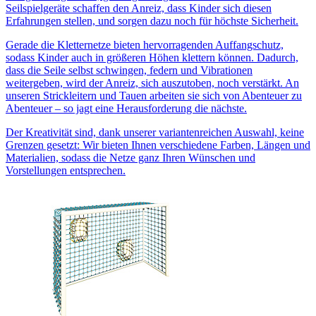
Seilspielgeräte schaffen den Anreiz, dass Kinder sich diesen
Erfahrungen stellen, und sorgen dazu noch für höchste Sicherheit.
Gerade die Kletternetze bieten hervorragenden Auffangschutz,
sodass Kinder auch in größeren Höhen klettern können. Dadurch,
dass die Seile selbst schwingen, federn und Vibrationen
weitergeben, wird der Anreiz, sich auszutoben, noch verstärkt. An
unseren Strickleitern und Tauen arbeiten sie sich von Abenteuer zu
Abenteuer – so jagt eine Herausforderung die nächste.
Der Kreativität sind, dank unserer variantenreichen Auswahl, keine
Grenzen gesetzt: Wir bieten Ihnen verschiedene Farben, Längen und
Materialien, sodass die Netze ganz Ihren Wünschen und
Vorstellungen entsprechen.