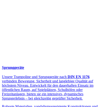
Sprunggeräte
Unsere Trampoline und Sprunggeräte nach
DIN EN 1176
verbinden Bewegung, Sicherheit und langlebige Qualität auf
höchstem Niveau. Entwickelt für den dauerhaften Einsatz im
öffentlichen Raum, auf Spielplätzen, Schulhöfen oder
Freizeitanlagen, bieten sie ein intensives, dynamisches
Sprungerlebnis – bei gleichzeitig geprüfter Sicherheit.
Robuste Materialien, vandalismusresistente Konstruktionen und