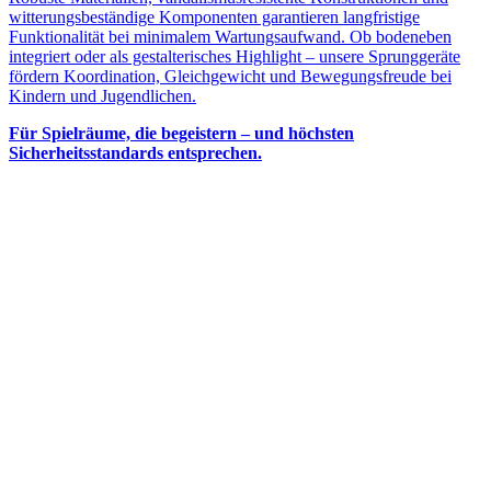
witterungsbeständige Komponenten garantieren langfristige
Funktionalität bei minimalem Wartungsaufwand. Ob bodeneben
integriert oder als gestalterisches Highlight – unsere Sprunggeräte
fördern Koordination, Gleichgewicht und Bewegungsfreude bei
Kindern und Jugendlichen.
Für Spielräume, die begeistern – und höchsten
Sicherheitsstandards entsprechen.