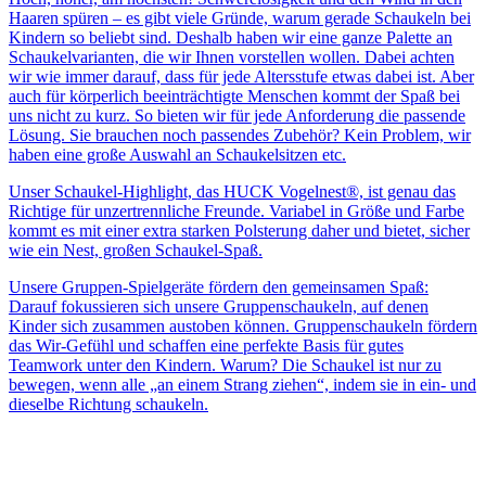
Haaren spüren – es gibt viele Gründe, warum gerade Schaukeln bei
Kindern so beliebt sind. Deshalb haben wir eine ganze Palette an
Schaukelvarianten, die wir Ihnen vorstellen wollen. Dabei achten
wir wie immer darauf, dass für jede Altersstufe etwas dabei ist. Aber
auch für körperlich beeinträchtigte Menschen kommt der Spaß bei
uns nicht zu kurz. So bieten wir für jede Anforderung die passende
Lösung. Sie brauchen noch passendes Zubehör? Kein Problem, wir
haben eine große Auswahl an Schaukelsitzen etc.
Unser Schaukel-Highlight, das HUCK Vogelnest®, ist genau das
Richtige für unzertrennliche Freunde. Variabel in Größe und Farbe
kommt es mit einer extra starken Polsterung daher und bietet, sicher
wie ein Nest, großen Schaukel-Spaß.
Unsere Gruppen-Spielgeräte fördern den gemeinsamen Spaß:
Darauf fokussieren sich unsere Gruppenschaukeln, auf denen
Kinder sich zusammen austoben können. Gruppenschaukeln fördern
das Wir-Gefühl und schaffen eine perfekte Basis für gutes
Teamwork unter den Kindern. Warum? Die Schaukel ist nur zu
bewegen, wenn alle „an einem Strang ziehen“, indem sie in ein- und
dieselbe Richtung schaukeln.