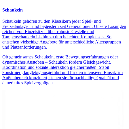
Schaukeln
Schaukeln gehören zu den Klassikern jeder Spiel- und
Freizeitanlage – und begeistern seit Generationen. Unsere Lösungen
reichen von Einzelsitzen über robuste Gestelle und
Tampenschaukeln bis hin zu durchdachten Komplettsets. So
entstehen vielseitige Angebote für unterschiedliche Altersgruppen
und Platzanforderungen.
Ob gemeinsames Schaukeln, erste Bewegungserfahrungen oder
dynamisches Austoben – Schaukeln fördern Gleichgewicht,
Koordination und soziale Interaktion gleichermaßen. Stabil
konstruiert, langlebig ausgeführt und für den intensiven Einsatz im
Außenbereich konzipiert, stehen sie für nachhaltige Qualität und
dauerhaftes Spielvergnügen.