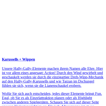
Karussells + Wippen
Unsere Hally-Gally-Elemente machen ihrem Namen alle Ehre. Hier
ist vor allem eines angesagt: Action! Durch den Wind gewirbelt und
geschaukelt werden sie durch die einzigartige Dreh-Wipp-Mechanik
auf den Hally-Gally-Karussells und wie Tarzan im Dschungel
fühlen sie sich, wenn sie die Lianenschaukel erobern.
Wofür Sie sich auch entscheiden, jedes dieser Elemente bringt Fun.
Egal, ob Sie es als Einzelattraktion planen oder als Highlight
zwischen anderen Spielgeräten. Schauen Sie sich auf dieser Seite