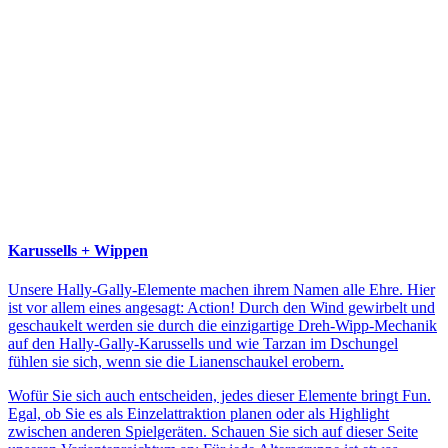
Karussells + Wippen
Unsere Hally-Gally-Elemente machen ihrem Namen alle Ehre. Hier
ist vor allem eines angesagt: Action! Durch den Wind gewirbelt und
geschaukelt werden sie durch die einzigartige Dreh-Wipp-Mechanik
auf den Hally-Gally-Karussells und wie Tarzan im Dschungel
fühlen sie sich, wenn sie die Lianenschaukel erobern.
Wofür Sie sich auch entscheiden, jedes dieser Elemente bringt Fun.
Egal, ob Sie es als Einzelattraktion planen oder als Highlight
zwischen anderen Spielgeräten. Schauen Sie sich auf dieser Seite