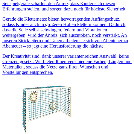
Seilspielgeräte schaffen den Anreiz, dass Kinder sich diesen
Erfahrungen stellen, und sorgen dazu noch für höchste Sicherheit.
Gerade die Kletternetze bieten hervorragenden Auffangschutz,
sodass Kinder auch in größeren Höhen klettern können. Dadurch,
dass die Seile selbst schwingen, federn und Vibrationen
weitergeben, wird der Anreiz, sich auszutoben, noch verstärkt. An
unseren Strickleitern und Tauen arbeiten sie sich von Abenteuer zu
Abenteuer – so jagt eine Herausforderung die nächste.
Der Kreativität sind, dank unserer variantenreichen Auswahl, keine
Grenzen gesetzt: Wir bieten Ihnen verschiedene Farben, Längen und
Materialien, sodass die Netze ganz Ihren Wünschen und
Vorstellungen entsprechen.