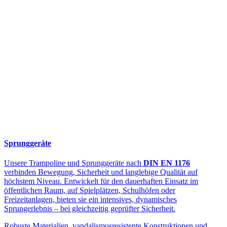
Sprunggeräte
Unsere Trampoline und Sprunggeräte nach
DIN EN 1176
verbinden Bewegung, Sicherheit und langlebige Qualität auf
höchstem Niveau. Entwickelt für den dauerhaften Einsatz im
öffentlichen Raum, auf Spielplätzen, Schulhöfen oder
Freizeitanlagen, bieten sie ein intensives, dynamisches
Sprungerlebnis – bei gleichzeitig geprüfter Sicherheit.
Robuste Materialien, vandalismusresistente Konstruktionen und