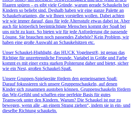
Haaren spüren – es gibt viele Gründe, warum gerade Schaukeln bei
Kindern so beliebt sind. Deshalb haben wir eine ganze Palette an
Schaukelvarianten, die wir Ihnen vorstellen wollen. Dabei achten
wir wie immer darauf, dass für jede Altersstufe etwas dabei ist. Aber
auch für körperlich beeinträchtigte Menschen kommt der Spaß bei
uns nicht zu kurz. So bieten wir für jede Anforderung die passende
Lösung. Sie brauchen noch passendes Zubehör? Kein Problem, wir
haben eine große Auswahl an Schaukelsitzen etc.
Unser Schaukel-Highlight, das HUCK Vogelnest®, ist genau das
Richtige für unzertrennliche Freunde. Variabel in Größe und Farbe
kommt es mit einer extra starken Polsterung daher und bietet, sicher
wie ein Nest, großen Schaukel-Spaß.
Unsere Gruppen-Spielgeräte fördern den gemeinsamen Spaß:
Darauf fokussieren sich unsere Gruppenschaukeln, auf denen
Kinder sich zusammen austoben können. Gruppenschaukeln fördern
das Wir-Gefühl und schaffen eine perfekte Basis für gutes
Teamwork unter den Kindern. Warum? Die Schaukel ist nur zu
bewegen, wenn alle „an einem Strang ziehen“, indem sie in ein- und
dieselbe Richtung schaukeln.