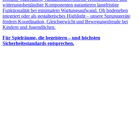
witterungsbeständige Komponenten garantieren langfristige
Funktionalität bei minimalem Wartungsaufwand. Ob bodeneben
integriert oder als gestalterisches Highlight – unsere Sprunggeräte
fördern Koordination, Gleichgewicht und Bewegungsfreude bei
Kindern und Jugendlichen.
Für Spielräume, die begeistern – und höchsten
Sicherheitsstandards entsprechen.