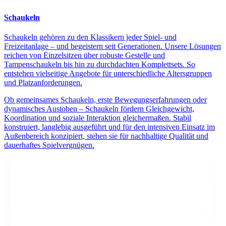
Schaukeln
Schaukeln gehören zu den Klassikern jeder Spiel- und
Freizeitanlage – und begeistern seit Generationen. Unsere Lösungen
reichen von Einzelsitzen über robuste Gestelle und
Tampenschaukeln bis hin zu durchdachten Komplettsets. So
entstehen vielseitige Angebote für unterschiedliche Altersgruppen
und Platzanforderungen.
Ob gemeinsames Schaukeln, erste Bewegungserfahrungen oder
dynamisches Austoben – Schaukeln fördern Gleichgewicht,
Koordination und soziale Interaktion gleichermaßen. Stabil
konstruiert, langlebig ausgeführt und für den intensiven Einsatz im
Außenbereich konzipiert, stehen sie für nachhaltige Qualität und
dauerhaftes Spielvergnügen.