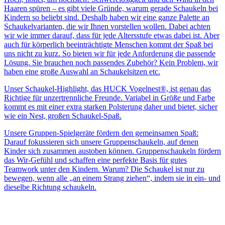
Haaren spüren – es gibt viele Gründe, warum gerade Schaukeln bei
Kindern so beliebt sind. Deshalb haben wir eine ganze Palette an
Schaukelvarianten, die wir Ihnen vorstellen wollen. Dabei achten
wir wie immer darauf, dass für jede Altersstufe etwas dabei ist. Aber
auch für körperlich beeinträchtigte Menschen kommt der Spaß bei
uns nicht zu kurz. So bieten wir für jede Anforderung die passende
Lösung. Sie brauchen noch passendes Zubehör? Kein Problem, wir
haben eine große Auswahl an Schaukelsitzen etc.
Unser Schaukel-Highlight, das HUCK Vogelnest®, ist genau das
Richtige für unzertrennliche Freunde. Variabel in Größe und Farbe
kommt es mit einer extra starken Polsterung daher und bietet, sicher
wie ein Nest, großen Schaukel-Spaß.
Unsere Gruppen-Spielgeräte fördern den gemeinsamen Spaß:
Darauf fokussieren sich unsere Gruppenschaukeln, auf denen
Kinder sich zusammen austoben können. Gruppenschaukeln fördern
das Wir-Gefühl und schaffen eine perfekte Basis für gutes
Teamwork unter den Kindern. Warum? Die Schaukel ist nur zu
bewegen, wenn alle „an einem Strang ziehen“, indem sie in ein- und
dieselbe Richtung schaukeln.