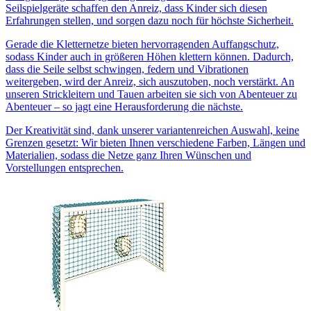
Seilspielgeräte schaffen den Anreiz, dass Kinder sich diesen
Erfahrungen stellen, und sorgen dazu noch für höchste Sicherheit.
Gerade die Kletternetze bieten hervorragenden Auffangschutz,
sodass Kinder auch in größeren Höhen klettern können. Dadurch,
dass die Seile selbst schwingen, federn und Vibrationen
weitergeben, wird der Anreiz, sich auszutoben, noch verstärkt. An
unseren Strickleitern und Tauen arbeiten sie sich von Abenteuer zu
Abenteuer – so jagt eine Herausforderung die nächste.
Der Kreativität sind, dank unserer variantenreichen Auswahl, keine
Grenzen gesetzt: Wir bieten Ihnen verschiedene Farben, Längen und
Materialien, sodass die Netze ganz Ihren Wünschen und
Vorstellungen entsprechen.