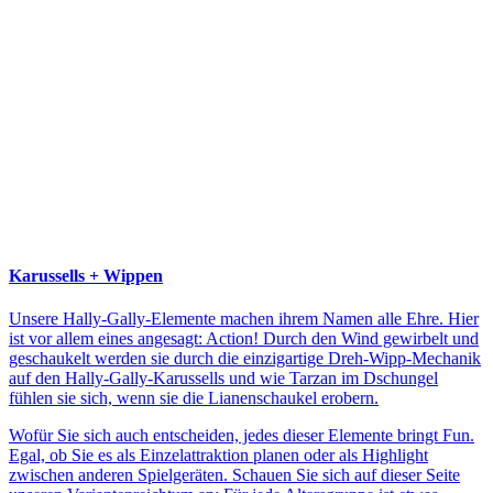
Karussells + Wippen
Unsere Hally-Gally-Elemente machen ihrem Namen alle Ehre. Hier
ist vor allem eines angesagt: Action! Durch den Wind gewirbelt und
geschaukelt werden sie durch die einzigartige Dreh-Wipp-Mechanik
auf den Hally-Gally-Karussells und wie Tarzan im Dschungel
fühlen sie sich, wenn sie die Lianenschaukel erobern.
Wofür Sie sich auch entscheiden, jedes dieser Elemente bringt Fun.
Egal, ob Sie es als Einzelattraktion planen oder als Highlight
zwischen anderen Spielgeräten. Schauen Sie sich auf dieser Seite