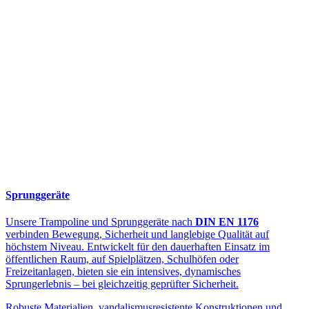
Sprunggeräte
Unsere Trampoline und Sprunggeräte nach
DIN EN 1176
verbinden Bewegung, Sicherheit und langlebige Qualität auf
höchstem Niveau. Entwickelt für den dauerhaften Einsatz im
öffentlichen Raum, auf Spielplätzen, Schulhöfen oder
Freizeitanlagen, bieten sie ein intensives, dynamisches
Sprungerlebnis – bei gleichzeitig geprüfter Sicherheit.
Robuste Materialien, vandalismusresistente Konstruktionen und