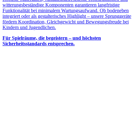
witterungsbeständige Komponenten garantieren langfristige
Funktionalität bei minimalem Wartungsaufwand. Ob bodeneben
integriert oder als gestalterisches Highlight – unsere Sprunggeräte
fördern Koordination, Gleichgewicht und Bewegungsfreude bei
Kindern und Jugendlichen.
Für Spielräume, die begeistern – und höchsten
Sicherheitsstandards entsprechen.