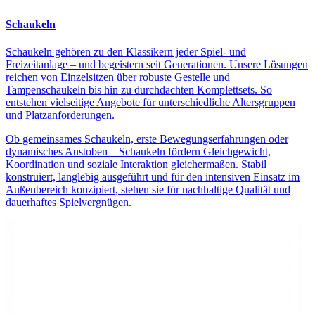
Schaukeln
Schaukeln gehören zu den Klassikern jeder Spiel- und
Freizeitanlage – und begeistern seit Generationen. Unsere Lösungen
reichen von Einzelsitzen über robuste Gestelle und
Tampenschaukeln bis hin zu durchdachten Komplettsets. So
entstehen vielseitige Angebote für unterschiedliche Altersgruppen
und Platzanforderungen.
Ob gemeinsames Schaukeln, erste Bewegungserfahrungen oder
dynamisches Austoben – Schaukeln fördern Gleichgewicht,
Koordination und soziale Interaktion gleichermaßen. Stabil
konstruiert, langlebig ausgeführt und für den intensiven Einsatz im
Außenbereich konzipiert, stehen sie für nachhaltige Qualität und
dauerhaftes Spielvergnügen.