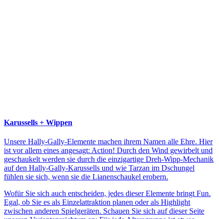
Karussells + Wippen
Unsere Hally-Gally-Elemente machen ihrem Namen alle Ehre. Hier
ist vor allem eines angesagt: Action! Durch den Wind gewirbelt und
geschaukelt werden sie durch die einzigartige Dreh-Wipp-Mechanik
auf den Hally-Gally-Karussells und wie Tarzan im Dschungel
fühlen sie sich, wenn sie die Lianenschaukel erobern.
Wofür Sie sich auch entscheiden, jedes dieser Elemente bringt Fun.
Egal, ob Sie es als Einzelattraktion planen oder als Highlight
zwischen anderen Spielgeräten. Schauen Sie sich auf dieser Seite