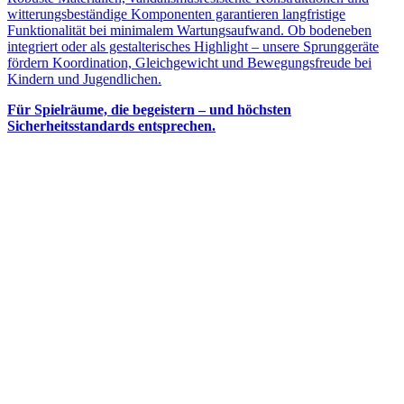
witterungsbeständige Komponenten garantieren langfristige
Funktionalität bei minimalem Wartungsaufwand. Ob bodeneben
integriert oder als gestalterisches Highlight – unsere Sprunggeräte
fördern Koordination, Gleichgewicht und Bewegungsfreude bei
Kindern und Jugendlichen.
Für Spielräume, die begeistern – und höchsten
Sicherheitsstandards entsprechen.