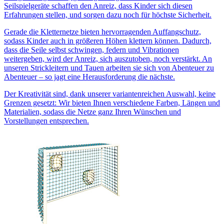
Seilspielgeräte schaffen den Anreiz, dass Kinder sich diesen
Erfahrungen stellen, und sorgen dazu noch für höchste Sicherheit.
Gerade die Kletternetze bieten hervorragenden Auffangschutz,
sodass Kinder auch in größeren Höhen klettern können. Dadurch,
dass die Seile selbst schwingen, federn und Vibrationen
weitergeben, wird der Anreiz, sich auszutoben, noch verstärkt. An
unseren Strickleitern und Tauen arbeiten sie sich von Abenteuer zu
Abenteuer – so jagt eine Herausforderung die nächste.
Der Kreativität sind, dank unserer variantenreichen Auswahl, keine
Grenzen gesetzt: Wir bieten Ihnen verschiedene Farben, Längen und
Materialien, sodass die Netze ganz Ihren Wünschen und
Vorstellungen entsprechen.