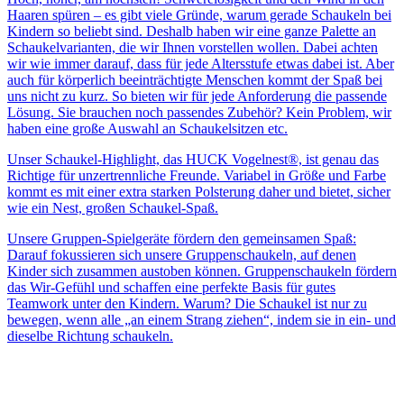
Haaren spüren – es gibt viele Gründe, warum gerade Schaukeln bei
Kindern so beliebt sind. Deshalb haben wir eine ganze Palette an
Schaukelvarianten, die wir Ihnen vorstellen wollen. Dabei achten
wir wie immer darauf, dass für jede Altersstufe etwas dabei ist. Aber
auch für körperlich beeinträchtigte Menschen kommt der Spaß bei
uns nicht zu kurz. So bieten wir für jede Anforderung die passende
Lösung. Sie brauchen noch passendes Zubehör? Kein Problem, wir
haben eine große Auswahl an Schaukelsitzen etc.
Unser Schaukel-Highlight, das HUCK Vogelnest®, ist genau das
Richtige für unzertrennliche Freunde. Variabel in Größe und Farbe
kommt es mit einer extra starken Polsterung daher und bietet, sicher
wie ein Nest, großen Schaukel-Spaß.
Unsere Gruppen-Spielgeräte fördern den gemeinsamen Spaß:
Darauf fokussieren sich unsere Gruppenschaukeln, auf denen
Kinder sich zusammen austoben können. Gruppenschaukeln fördern
das Wir-Gefühl und schaffen eine perfekte Basis für gutes
Teamwork unter den Kindern. Warum? Die Schaukel ist nur zu
bewegen, wenn alle „an einem Strang ziehen“, indem sie in ein- und
dieselbe Richtung schaukeln.