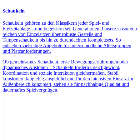
Schaukeln
Schaukeln gehören zu den Klassikern jeder Spiel- und
Freizeitanlage – und begeistern seit Generationen. Unsere Lösungen
reichen von Einzelsitzen über robuste Gestelle und
Tampenschaukeln bis hin zu durchdachten Komplettsets. So
entstehen vielseitige Angebote für unterschiedliche Altersgruppen
und Platzanforderungen.
Ob gemeinsames Schaukeln, erste Bewegungserfahrungen oder
dynamisches Austoben – Schaukeln fördern Gleichgewicht,
Koordination und soziale Interaktion gleichermaßen. Stabil
konstruiert, langlebig ausgeführt und für den intensiven Einsatz im
Außenbereich konzipiert, stehen sie für nachhaltige Qualität und
dauerhaftes Spielvergnügen.