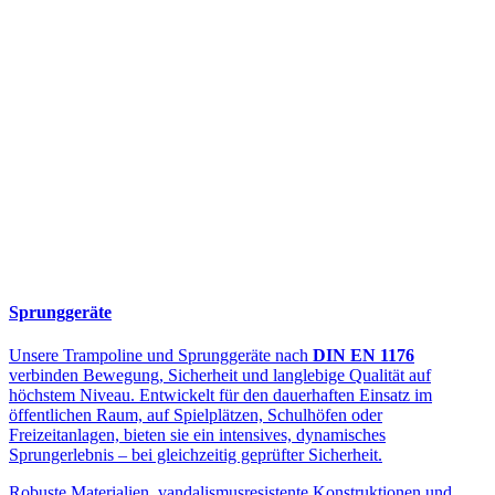
Sprunggeräte
Unsere Trampoline und Sprunggeräte nach
DIN EN 1176
verbinden Bewegung, Sicherheit und langlebige Qualität auf
höchstem Niveau. Entwickelt für den dauerhaften Einsatz im
öffentlichen Raum, auf Spielplätzen, Schulhöfen oder
Freizeitanlagen, bieten sie ein intensives, dynamisches
Sprungerlebnis – bei gleichzeitig geprüfter Sicherheit.
Robuste Materialien, vandalismusresistente Konstruktionen und