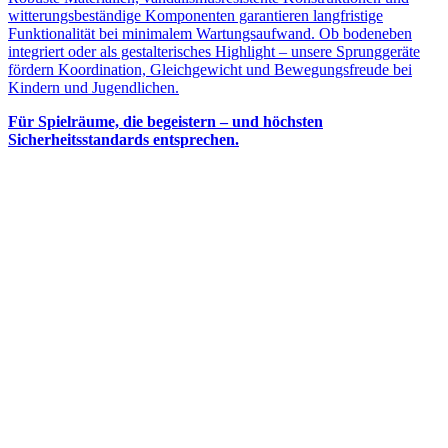
witterungsbeständige Komponenten garantieren langfristige
Funktionalität bei minimalem Wartungsaufwand. Ob bodeneben
integriert oder als gestalterisches Highlight – unsere Sprunggeräte
fördern Koordination, Gleichgewicht und Bewegungsfreude bei
Kindern und Jugendlichen.
Für Spielräume, die begeistern – und höchsten
Sicherheitsstandards entsprechen.