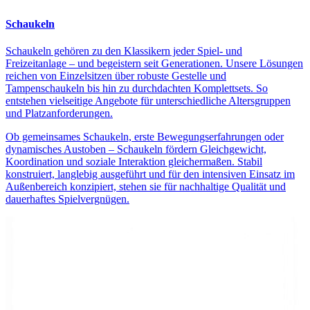
Schaukeln
Schaukeln gehören zu den Klassikern jeder Spiel- und
Freizeitanlage – und begeistern seit Generationen. Unsere Lösungen
reichen von Einzelsitzen über robuste Gestelle und
Tampenschaukeln bis hin zu durchdachten Komplettsets. So
entstehen vielseitige Angebote für unterschiedliche Altersgruppen
und Platzanforderungen.
Ob gemeinsames Schaukeln, erste Bewegungserfahrungen oder
dynamisches Austoben – Schaukeln fördern Gleichgewicht,
Koordination und soziale Interaktion gleichermaßen. Stabil
konstruiert, langlebig ausgeführt und für den intensiven Einsatz im
Außenbereich konzipiert, stehen sie für nachhaltige Qualität und
dauerhaftes Spielvergnügen.