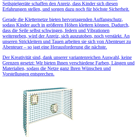
Seilspielgeräte schaffen den Anreiz, dass Kinder sich diesen
Erfahrungen stellen, und sorgen dazu noch für höchste Sicherheit.
Gerade die Kletternetze bieten hervorragenden Auffangschutz,
sodass Kinder auch in größeren Höhen klettern können. Dadurch,
dass die Seile selbst schwingen, federn und Vibrationen
weitergeben, wird der Anreiz, sich auszutoben, noch verstärkt. An
unseren Strickleitern und Tauen arbeiten sie sich von Abenteuer zu
Abenteuer – so jagt eine Herausforderung die nächste.
Der Kreativität sind, dank unserer variantenreichen Auswahl, keine
Grenzen gesetzt: Wir bieten Ihnen verschiedene Farben, Längen und
Materialien, sodass die Netze ganz Ihren Wünschen und
Vorstellungen entsprechen.