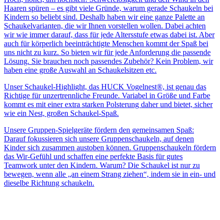
Haaren spüren – es gibt viele Gründe, warum gerade Schaukeln bei
Kindern so beliebt sind. Deshalb haben wir eine ganze Palette an
Schaukelvarianten, die wir Ihnen vorstellen wollen. Dabei achten
wir wie immer darauf, dass für jede Altersstufe etwas dabei ist. Aber
auch für körperlich beeinträchtigte Menschen kommt der Spaß bei
uns nicht zu kurz. So bieten wir für jede Anforderung die passende
Lösung. Sie brauchen noch passendes Zubehör? Kein Problem, wir
haben eine große Auswahl an Schaukelsitzen etc.
Unser Schaukel-Highlight, das HUCK Vogelnest®, ist genau das
Richtige für unzertrennliche Freunde. Variabel in Größe und Farbe
kommt es mit einer extra starken Polsterung daher und bietet, sicher
wie ein Nest, großen Schaukel-Spaß.
Unsere Gruppen-Spielgeräte fördern den gemeinsamen Spaß:
Darauf fokussieren sich unsere Gruppenschaukeln, auf denen
Kinder sich zusammen austoben können. Gruppenschaukeln fördern
das Wir-Gefühl und schaffen eine perfekte Basis für gutes
Teamwork unter den Kindern. Warum? Die Schaukel ist nur zu
bewegen, wenn alle „an einem Strang ziehen“, indem sie in ein- und
dieselbe Richtung schaukeln.