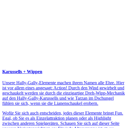
Karussells + Wippen
Unsere Hally-Gally-Elemente machen ihrem Namen alle Ehre. Hier
ist vor allem eines angesagt: Action! Durch den Wind gewirbelt und
geschaukelt werden sie durch die einzigartige Dreh-Wipp-Mechanik
auf den Hally-Gally-Karussells und wie Tarzan im Dschungel
fühlen sie sich, wenn sie die Lianenschaukel erobern.
Wofür Sie sich auch entscheiden, jedes dieser Elemente bringt Fun.
Egal, ob Sie es als Einzelattraktion planen oder als Highlight
zwischen anderen Spielgeräten. Schauen Sie sich auf dieser Seite