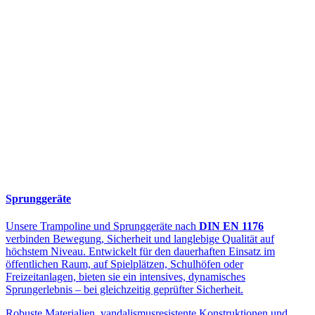
Sprunggeräte
Unsere Trampoline und Sprunggeräte nach
DIN EN 1176
verbinden Bewegung, Sicherheit und langlebige Qualität auf
höchstem Niveau. Entwickelt für den dauerhaften Einsatz im
öffentlichen Raum, auf Spielplätzen, Schulhöfen oder
Freizeitanlagen, bieten sie ein intensives, dynamisches
Sprungerlebnis – bei gleichzeitig geprüfter Sicherheit.
Robuste Materialien, vandalismusresistente Konstruktionen und