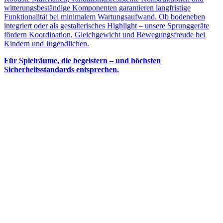
witterungsbeständige Komponenten garantieren langfristige
Funktionalität bei minimalem Wartungsaufwand. Ob bodeneben
integriert oder als gestalterisches Highlight – unsere Sprunggeräte
fördern Koordination, Gleichgewicht und Bewegungsfreude bei
Kindern und Jugendlichen.
Für Spielräume, die begeistern – und höchsten
Sicherheitsstandards entsprechen.