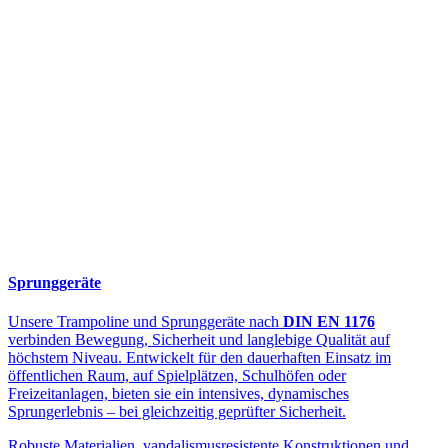
Sprunggeräte
Unsere Trampoline und Sprunggeräte nach
DIN EN 1176
verbinden Bewegung, Sicherheit und langlebige Qualität auf
höchstem Niveau. Entwickelt für den dauerhaften Einsatz im
öffentlichen Raum, auf Spielplätzen, Schulhöfen oder
Freizeitanlagen, bieten sie ein intensives, dynamisches
Sprungerlebnis – bei gleichzeitig geprüfter Sicherheit.
Robuste Materialien, vandalismusresistente Konstruktionen und