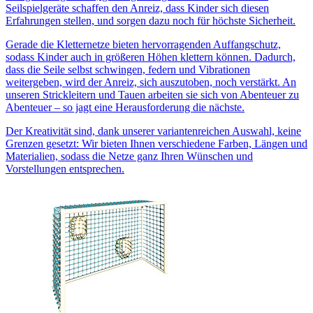
Seilspielgeräte schaffen den Anreiz, dass Kinder sich diesen
Erfahrungen stellen, und sorgen dazu noch für höchste Sicherheit.
Gerade die Kletternetze bieten hervorragenden Auffangschutz,
sodass Kinder auch in größeren Höhen klettern können. Dadurch,
dass die Seile selbst schwingen, federn und Vibrationen
weitergeben, wird der Anreiz, sich auszutoben, noch verstärkt. An
unseren Strickleitern und Tauen arbeiten sie sich von Abenteuer zu
Abenteuer – so jagt eine Herausforderung die nächste.
Der Kreativität sind, dank unserer variantenreichen Auswahl, keine
Grenzen gesetzt: Wir bieten Ihnen verschiedene Farben, Längen und
Materialien, sodass die Netze ganz Ihren Wünschen und
Vorstellungen entsprechen.