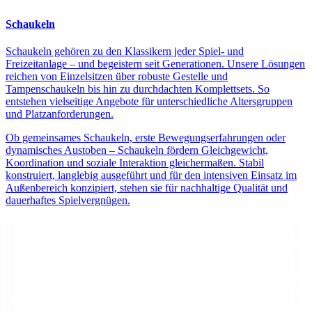
Schaukeln
Schaukeln gehören zu den Klassikern jeder Spiel- und
Freizeitanlage – und begeistern seit Generationen. Unsere Lösungen
reichen von Einzelsitzen über robuste Gestelle und
Tampenschaukeln bis hin zu durchdachten Komplettsets. So
entstehen vielseitige Angebote für unterschiedliche Altersgruppen
und Platzanforderungen.
Ob gemeinsames Schaukeln, erste Bewegungserfahrungen oder
dynamisches Austoben – Schaukeln fördern Gleichgewicht,
Koordination und soziale Interaktion gleichermaßen. Stabil
konstruiert, langlebig ausgeführt und für den intensiven Einsatz im
Außenbereich konzipiert, stehen sie für nachhaltige Qualität und
dauerhaftes Spielvergnügen.