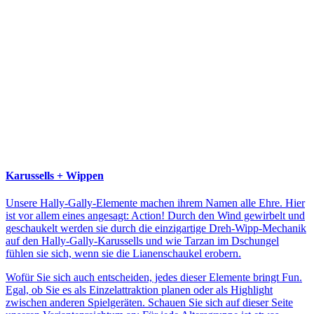
Karussells + Wippen
Unsere Hally-Gally-Elemente machen ihrem Namen alle Ehre. Hier
ist vor allem eines angesagt: Action! Durch den Wind gewirbelt und
geschaukelt werden sie durch die einzigartige Dreh-Wipp-Mechanik
auf den Hally-Gally-Karussells und wie Tarzan im Dschungel
fühlen sie sich, wenn sie die Lianenschaukel erobern.
Wofür Sie sich auch entscheiden, jedes dieser Elemente bringt Fun.
Egal, ob Sie es als Einzelattraktion planen oder als Highlight
zwischen anderen Spielgeräten. Schauen Sie sich auf dieser Seite