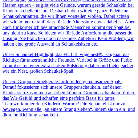
Haaren spüren – es gibt viele Gründe, warum gerade Schaukeln bei
Kindern so beliebt sind. Deshalb haben wir eine ganze Palette an
Schaukelvarianten, die wir Ihnen vorstellen wollen. Dabei achten
wir wie immer darauf, dass für jede Altersstufe etwas dabei ist. Aber
auch für körperlich beeinträchtigte Menschen kommt der Spaß bei
uns nicht zu kurz. So bieten wir für jede Anforderung die passende
Lösung. Sie brauchen noch passendes Zubehör? Kein Problem, wir
haben eine große Auswahl an Schaukelsitzen etc.
Unser Schaukel-Highlight, das HUCK Vogelnest®, ist genau das
Richtige für unzertrennliche Freunde. Variabel in Größe und Farbe
kommt es mit einer extra starken Polsterung daher und bietet, sicher
wie ein Nest, großen Schaukel-Spaß.
Unsere Gruppen-Spielgeräte fördern den gemeinsamen Spaß:
Darauf fokussieren sich unsere Gruppenschaukeln, auf denen
Kinder sich zusammen austoben können. Gruppenschaukeln fördern
das Wir-Gefühl und schaffen eine perfekte Basis für gutes
Teamwork unter den Kindern. Warum? Die Schaukel ist nur zu
bewegen, wenn alle „an einem Strang ziehen“, indem sie in ein- und
dieselbe Richtung schaukeln.