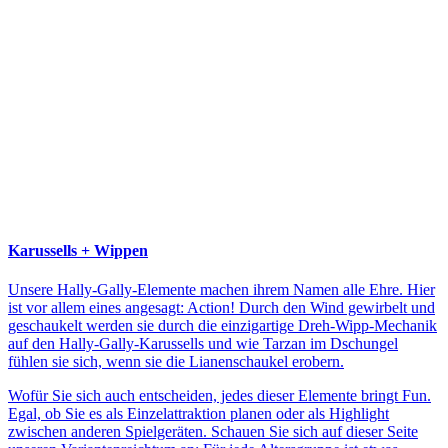
Karussells + Wippen
Unsere Hally-Gally-Elemente machen ihrem Namen alle Ehre. Hier
ist vor allem eines angesagt: Action! Durch den Wind gewirbelt und
geschaukelt werden sie durch die einzigartige Dreh-Wipp-Mechanik
auf den Hally-Gally-Karussells und wie Tarzan im Dschungel
fühlen sie sich, wenn sie die Lianenschaukel erobern.
Wofür Sie sich auch entscheiden, jedes dieser Elemente bringt Fun.
Egal, ob Sie es als Einzelattraktion planen oder als Highlight
zwischen anderen Spielgeräten. Schauen Sie sich auf dieser Seite