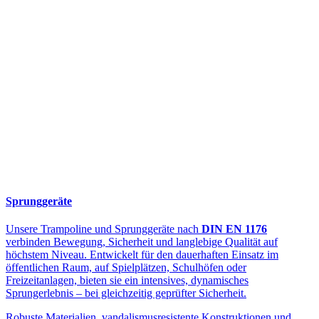
Sprunggeräte
Unsere Trampoline und Sprunggeräte nach
DIN EN 1176
verbinden Bewegung, Sicherheit und langlebige Qualität auf
höchstem Niveau. Entwickelt für den dauerhaften Einsatz im
öffentlichen Raum, auf Spielplätzen, Schulhöfen oder
Freizeitanlagen, bieten sie ein intensives, dynamisches
Sprungerlebnis – bei gleichzeitig geprüfter Sicherheit.
Robuste Materialien, vandalismusresistente Konstruktionen und