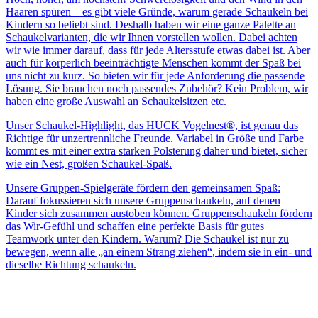
Haaren spüren – es gibt viele Gründe, warum gerade Schaukeln bei
Kindern so beliebt sind. Deshalb haben wir eine ganze Palette an
Schaukelvarianten, die wir Ihnen vorstellen wollen. Dabei achten
wir wie immer darauf, dass für jede Altersstufe etwas dabei ist. Aber
auch für körperlich beeinträchtigte Menschen kommt der Spaß bei
uns nicht zu kurz. So bieten wir für jede Anforderung die passende
Lösung. Sie brauchen noch passendes Zubehör? Kein Problem, wir
haben eine große Auswahl an Schaukelsitzen etc.
Unser Schaukel-Highlight, das HUCK Vogelnest®, ist genau das
Richtige für unzertrennliche Freunde. Variabel in Größe und Farbe
kommt es mit einer extra starken Polsterung daher und bietet, sicher
wie ein Nest, großen Schaukel-Spaß.
Unsere Gruppen-Spielgeräte fördern den gemeinsamen Spaß:
Darauf fokussieren sich unsere Gruppenschaukeln, auf denen
Kinder sich zusammen austoben können. Gruppenschaukeln fördern
das Wir-Gefühl und schaffen eine perfekte Basis für gutes
Teamwork unter den Kindern. Warum? Die Schaukel ist nur zu
bewegen, wenn alle „an einem Strang ziehen“, indem sie in ein- und
dieselbe Richtung schaukeln.