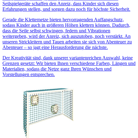
Seilspielgeräte schaffen den Anreiz, dass Kinder sich diesen
Erfahrungen stellen, und sorgen dazu noch für höchste Sicherheit.
Gerade die Kletternetze bieten hervorragenden Auffangschutz,
sodass Kinder auch in größeren Höhen klettern können. Dadurch,
dass die Seile selbst schwingen, federn und Vibrationen
weitergeben, wird der Anreiz, sich auszutoben, noch verstärkt. An
unseren Strickleitern und Tauen arbeiten sie sich von Abenteuer zu
Abenteuer – so jagt eine Herausforderung die nächste.
Der Kreativität sind, dank unserer variantenreichen Auswahl, keine
Grenzen gesetzt: Wir bieten Ihnen verschiedene Farben, Längen und
Materialien, sodass die Netze ganz Ihren Wünschen und
Vorstellungen entsprechen.