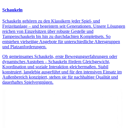
Schaukeln
Schaukeln gehören zu den Klassikern jeder Spiel- und
Freizeitanlage – und begeistern seit Generationen. Unsere Lösungen
reichen von Einzelsitzen über robuste Gestelle und
Tampenschaukeln bis hin zu durchdachten Komplettsets. So
entstehen vielseitige Angebote für unterschiedliche Altersgruppen
und Platzanforderungen.
Ob gemeinsames Schaukeln, erste Bewegungserfahrungen oder
dynamisches Austoben – Schaukeln fördern Gleichgewicht,
Koordination und soziale Interaktion gleichermaßen. Stabil
konstruiert, langlebig ausgeführt und für den intensiven Einsatz im
Außenbereich konzipiert, stehen sie für nachhaltige Qualität und
dauerhaftes Spielvergnügen.