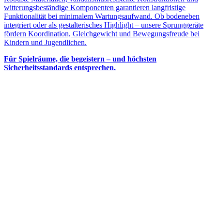
witterungsbeständige Komponenten garantieren langfristige
Funktionalität bei minimalem Wartungsaufwand. Ob bodeneben
integriert oder als gestalterisches Highlight – unsere Sprunggeräte
fördern Koordination, Gleichgewicht und Bewegungsfreude bei
Kindern und Jugendlichen.
Für Spielräume, die begeistern – und höchsten
Sicherheitsstandards entsprechen.