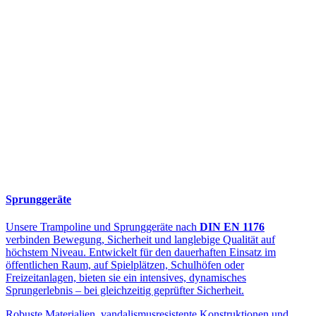
Sprunggeräte
Unsere Trampoline und Sprunggeräte nach
DIN EN 1176
verbinden Bewegung, Sicherheit und langlebige Qualität auf
höchstem Niveau. Entwickelt für den dauerhaften Einsatz im
öffentlichen Raum, auf Spielplätzen, Schulhöfen oder
Freizeitanlagen, bieten sie ein intensives, dynamisches
Sprungerlebnis – bei gleichzeitig geprüfter Sicherheit.
Robuste Materialien, vandalismusresistente Konstruktionen und