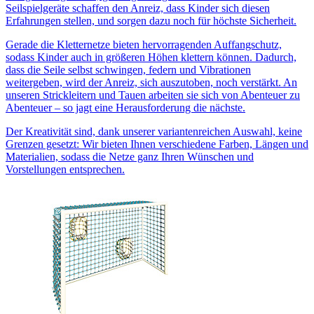
Seilspielgeräte schaffen den Anreiz, dass Kinder sich diesen
Erfahrungen stellen, und sorgen dazu noch für höchste Sicherheit.
Gerade die Kletternetze bieten hervorragenden Auffangschutz,
sodass Kinder auch in größeren Höhen klettern können. Dadurch,
dass die Seile selbst schwingen, federn und Vibrationen
weitergeben, wird der Anreiz, sich auszutoben, noch verstärkt. An
unseren Strickleitern und Tauen arbeiten sie sich von Abenteuer zu
Abenteuer – so jagt eine Herausforderung die nächste.
Der Kreativität sind, dank unserer variantenreichen Auswahl, keine
Grenzen gesetzt: Wir bieten Ihnen verschiedene Farben, Längen und
Materialien, sodass die Netze ganz Ihren Wünschen und
Vorstellungen entsprechen.