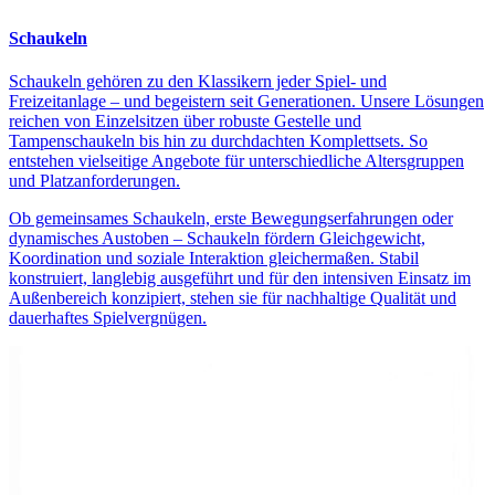
Schaukeln
Schaukeln gehören zu den Klassikern jeder Spiel- und
Freizeitanlage – und begeistern seit Generationen. Unsere Lösungen
reichen von Einzelsitzen über robuste Gestelle und
Tampenschaukeln bis hin zu durchdachten Komplettsets. So
entstehen vielseitige Angebote für unterschiedliche Altersgruppen
und Platzanforderungen.
Ob gemeinsames Schaukeln, erste Bewegungserfahrungen oder
dynamisches Austoben – Schaukeln fördern Gleichgewicht,
Koordination und soziale Interaktion gleichermaßen. Stabil
konstruiert, langlebig ausgeführt und für den intensiven Einsatz im
Außenbereich konzipiert, stehen sie für nachhaltige Qualität und
dauerhaftes Spielvergnügen.