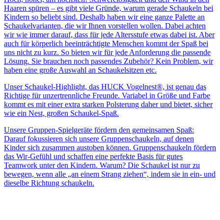
Haaren spüren – es gibt viele Gründe, warum gerade Schaukeln bei
Kindern so beliebt sind. Deshalb haben wir eine ganze Palette an
Schaukelvarianten, die wir Ihnen vorstellen wollen. Dabei achten
wir wie immer darauf, dass für jede Altersstufe etwas dabei ist. Aber
auch für körperlich beeinträchtigte Menschen kommt der Spaß bei
uns nicht zu kurz. So bieten wir für jede Anforderung die passende
Lösung. Sie brauchen noch passendes Zubehör? Kein Problem, wir
haben eine große Auswahl an Schaukelsitzen etc.
Unser Schaukel-Highlight, das HUCK Vogelnest®, ist genau das
Richtige für unzertrennliche Freunde. Variabel in Größe und Farbe
kommt es mit einer extra starken Polsterung daher und bietet, sicher
wie ein Nest, großen Schaukel-Spaß.
Unsere Gruppen-Spielgeräte fördern den gemeinsamen Spaß:
Darauf fokussieren sich unsere Gruppenschaukeln, auf denen
Kinder sich zusammen austoben können. Gruppenschaukeln fördern
das Wir-Gefühl und schaffen eine perfekte Basis für gutes
Teamwork unter den Kindern. Warum? Die Schaukel ist nur zu
bewegen, wenn alle „an einem Strang ziehen“, indem sie in ein- und
dieselbe Richtung schaukeln.