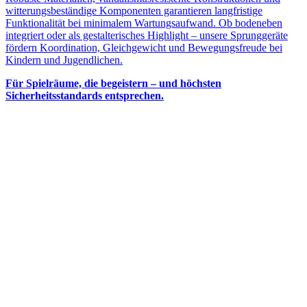
witterungsbeständige Komponenten garantieren langfristige
Funktionalität bei minimalem Wartungsaufwand. Ob bodeneben
integriert oder als gestalterisches Highlight – unsere Sprunggeräte
fördern Koordination, Gleichgewicht und Bewegungsfreude bei
Kindern und Jugendlichen.
Für Spielräume, die begeistern – und höchsten
Sicherheitsstandards entsprechen.