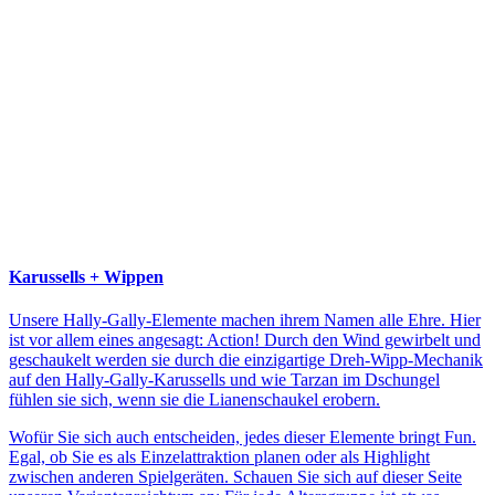
Karussells + Wippen
Unsere Hally-Gally-Elemente machen ihrem Namen alle Ehre. Hier
ist vor allem eines angesagt: Action! Durch den Wind gewirbelt und
geschaukelt werden sie durch die einzigartige Dreh-Wipp-Mechanik
auf den Hally-Gally-Karussells und wie Tarzan im Dschungel
fühlen sie sich, wenn sie die Lianenschaukel erobern.
Wofür Sie sich auch entscheiden, jedes dieser Elemente bringt Fun.
Egal, ob Sie es als Einzelattraktion planen oder als Highlight
zwischen anderen Spielgeräten. Schauen Sie sich auf dieser Seite