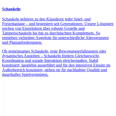
Schaukeln
Schaukeln gehören zu den Klassikern jeder Spiel- und
Freizeitanlage – und begeistern seit Generationen. Unsere Lösungen
reichen von Einzelsitzen über robuste Gestelle und
Tampenschaukeln bis hin zu durchdachten Komplettsets. So
entstehen vielseitige Angebote für unterschiedliche Altersgruppen
und Platzanforderungen.
Ob gemeinsames Schaukeln, erste Bewegungserfahrungen oder
dynamisches Austoben – Schaukeln fördern Gleichgewicht,
Koordination und soziale Interaktion gleichermaßen. Stabil
konstruiert, langlebig ausgeführt und für den intensiven Einsatz im
Außenbereich konzipiert, stehen sie für nachhaltige Qualität und
dauerhaftes Spielvergnügen.