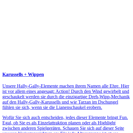
Karussells + Wippen
Unsere Hally-Gally-Elemente machen ihrem Namen alle Ehre. Hier
ist vor allem eines angesagt: Action! Durch den Wind gewirbelt und
geschaukelt werden sie durch die einzigartige Dreh-Wipp-Mechanik
auf den Hally-Gally-Karussells und wie Tarzan im Dschungel
fühlen sie sich, wenn sie die Lianenschaukel erobern.
Wofür Sie sich auch entscheiden, jedes dieser Elemente bringt Fun.
Egal, ob Sie es als Einzelattraktion planen oder als Highlight
zwischen anderen Spielgeräten. Schauen Sie sich auf dieser Seite