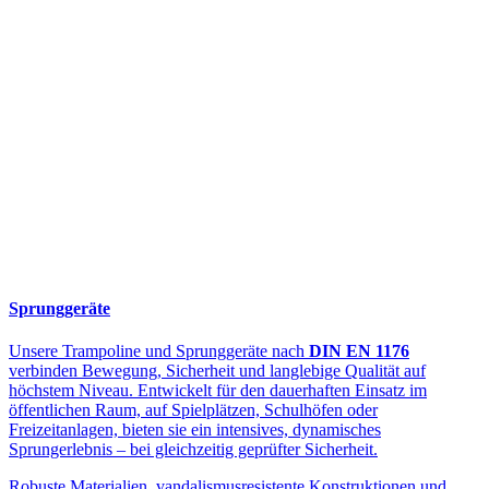
Sprunggeräte
Unsere Trampoline und Sprunggeräte nach
DIN EN 1176
verbinden Bewegung, Sicherheit und langlebige Qualität auf
höchstem Niveau. Entwickelt für den dauerhaften Einsatz im
öffentlichen Raum, auf Spielplätzen, Schulhöfen oder
Freizeitanlagen, bieten sie ein intensives, dynamisches
Sprungerlebnis – bei gleichzeitig geprüfter Sicherheit.
Robuste Materialien, vandalismusresistente Konstruktionen und