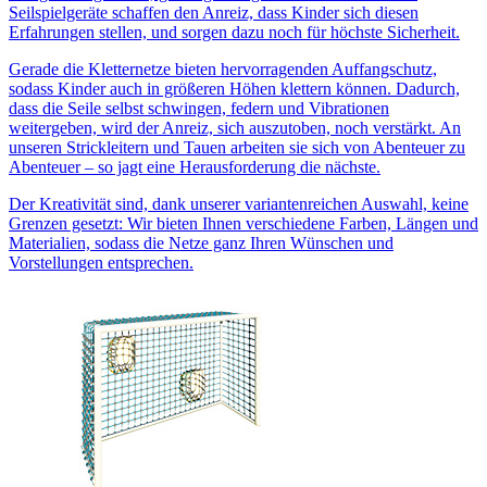
Seilspielgeräte schaffen den Anreiz, dass Kinder sich diesen
Erfahrungen stellen, und sorgen dazu noch für höchste Sicherheit.
Gerade die Kletternetze bieten hervorragenden Auffangschutz,
sodass Kinder auch in größeren Höhen klettern können. Dadurch,
dass die Seile selbst schwingen, federn und Vibrationen
weitergeben, wird der Anreiz, sich auszutoben, noch verstärkt. An
unseren Strickleitern und Tauen arbeiten sie sich von Abenteuer zu
Abenteuer – so jagt eine Herausforderung die nächste.
Der Kreativität sind, dank unserer variantenreichen Auswahl, keine
Grenzen gesetzt: Wir bieten Ihnen verschiedene Farben, Längen und
Materialien, sodass die Netze ganz Ihren Wünschen und
Vorstellungen entsprechen.