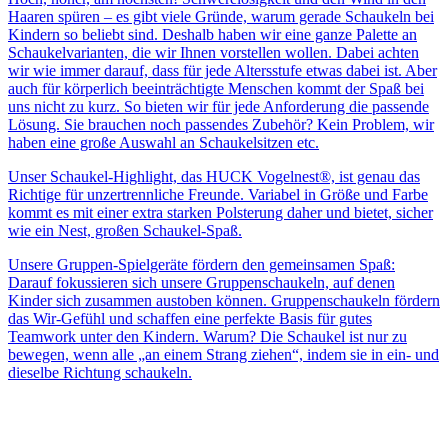
Haaren spüren – es gibt viele Gründe, warum gerade Schaukeln bei
Kindern so beliebt sind. Deshalb haben wir eine ganze Palette an
Schaukelvarianten, die wir Ihnen vorstellen wollen. Dabei achten
wir wie immer darauf, dass für jede Altersstufe etwas dabei ist. Aber
auch für körperlich beeinträchtigte Menschen kommt der Spaß bei
uns nicht zu kurz. So bieten wir für jede Anforderung die passende
Lösung. Sie brauchen noch passendes Zubehör? Kein Problem, wir
haben eine große Auswahl an Schaukelsitzen etc.
Unser Schaukel-Highlight, das HUCK Vogelnest®, ist genau das
Richtige für unzertrennliche Freunde. Variabel in Größe und Farbe
kommt es mit einer extra starken Polsterung daher und bietet, sicher
wie ein Nest, großen Schaukel-Spaß.
Unsere Gruppen-Spielgeräte fördern den gemeinsamen Spaß:
Darauf fokussieren sich unsere Gruppenschaukeln, auf denen
Kinder sich zusammen austoben können. Gruppenschaukeln fördern
das Wir-Gefühl und schaffen eine perfekte Basis für gutes
Teamwork unter den Kindern. Warum? Die Schaukel ist nur zu
bewegen, wenn alle „an einem Strang ziehen“, indem sie in ein- und
dieselbe Richtung schaukeln.