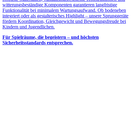
witterungsbeständige Komponenten garantieren langfristige
Funktionalität bei minimalem Wartungsaufwand. Ob bodeneben
integriert oder als gestalterisches Highlight – unsere Sprunggeräte
fördern Koordination, Gleichgewicht und Bewegungsfreude bei
Kindern und Jugendlichen.
Für Spielräume, die begeistern – und höchsten
Sicherheitsstandards entsprechen.