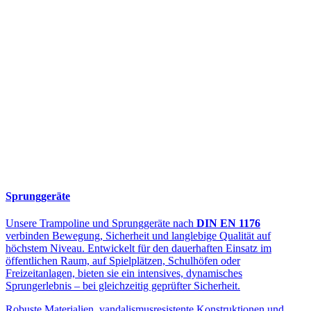
Sprunggeräte
Unsere Trampoline und Sprunggeräte nach
DIN EN 1176
verbinden Bewegung, Sicherheit und langlebige Qualität auf
höchstem Niveau. Entwickelt für den dauerhaften Einsatz im
öffentlichen Raum, auf Spielplätzen, Schulhöfen oder
Freizeitanlagen, bieten sie ein intensives, dynamisches
Sprungerlebnis – bei gleichzeitig geprüfter Sicherheit.
Robuste Materialien, vandalismusresistente Konstruktionen und