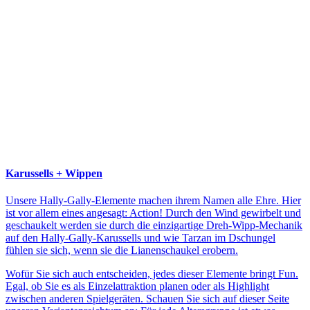
Karussells + Wippen
Unsere Hally-Gally-Elemente machen ihrem Namen alle Ehre. Hier
ist vor allem eines angesagt: Action! Durch den Wind gewirbelt und
geschaukelt werden sie durch die einzigartige Dreh-Wipp-Mechanik
auf den Hally-Gally-Karussells und wie Tarzan im Dschungel
fühlen sie sich, wenn sie die Lianenschaukel erobern.
Wofür Sie sich auch entscheiden, jedes dieser Elemente bringt Fun.
Egal, ob Sie es als Einzelattraktion planen oder als Highlight
zwischen anderen Spielgeräten. Schauen Sie sich auf dieser Seite