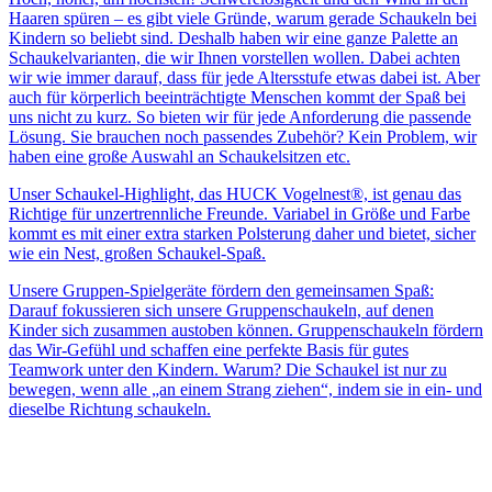
Haaren spüren – es gibt viele Gründe, warum gerade Schaukeln bei
Kindern so beliebt sind. Deshalb haben wir eine ganze Palette an
Schaukelvarianten, die wir Ihnen vorstellen wollen. Dabei achten
wir wie immer darauf, dass für jede Altersstufe etwas dabei ist. Aber
auch für körperlich beeinträchtigte Menschen kommt der Spaß bei
uns nicht zu kurz. So bieten wir für jede Anforderung die passende
Lösung. Sie brauchen noch passendes Zubehör? Kein Problem, wir
haben eine große Auswahl an Schaukelsitzen etc.
Unser Schaukel-Highlight, das HUCK Vogelnest®, ist genau das
Richtige für unzertrennliche Freunde. Variabel in Größe und Farbe
kommt es mit einer extra starken Polsterung daher und bietet, sicher
wie ein Nest, großen Schaukel-Spaß.
Unsere Gruppen-Spielgeräte fördern den gemeinsamen Spaß:
Darauf fokussieren sich unsere Gruppenschaukeln, auf denen
Kinder sich zusammen austoben können. Gruppenschaukeln fördern
das Wir-Gefühl und schaffen eine perfekte Basis für gutes
Teamwork unter den Kindern. Warum? Die Schaukel ist nur zu
bewegen, wenn alle „an einem Strang ziehen“, indem sie in ein- und
dieselbe Richtung schaukeln.