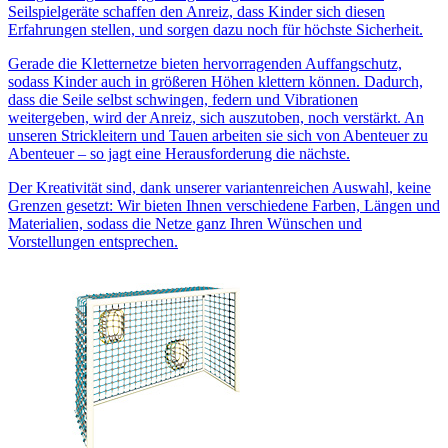
Seilspielgeräte schaffen den Anreiz, dass Kinder sich diesen
Erfahrungen stellen, und sorgen dazu noch für höchste Sicherheit.
Gerade die Kletternetze bieten hervorragenden Auffangschutz,
sodass Kinder auch in größeren Höhen klettern können. Dadurch,
dass die Seile selbst schwingen, federn und Vibrationen
weitergeben, wird der Anreiz, sich auszutoben, noch verstärkt. An
unseren Strickleitern und Tauen arbeiten sie sich von Abenteuer zu
Abenteuer – so jagt eine Herausforderung die nächste.
Der Kreativität sind, dank unserer variantenreichen Auswahl, keine
Grenzen gesetzt: Wir bieten Ihnen verschiedene Farben, Längen und
Materialien, sodass die Netze ganz Ihren Wünschen und
Vorstellungen entsprechen.