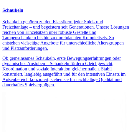
Schaukeln
Schaukeln gehören zu den Klassikern jeder Spiel- und
Freizeitanlage – und begeistern seit Generationen. Unsere Lösungen
reichen von Einzelsitzen über robuste Gestelle und
Tampenschaukeln bis hin zu durchdachten Komplettsets. So
entstehen vielseitige Angebote für unterschiedliche Altersgruppen
und Platzanforderungen.
Ob gemeinsames Schaukeln, erste Bewegungserfahrungen oder
dynamisches Austoben – Schaukeln fördern Gleichgewicht,
Koordination und soziale Interaktion gleichermaßen. Stabil
konstruiert, langlebig ausgeführt und für den intensiven Einsatz im
Außenbereich konzipiert, stehen sie für nachhaltige Qualität und
dauerhaftes Spielvergnügen.