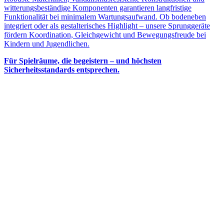
witterungsbeständige Komponenten garantieren langfristige
Funktionalität bei minimalem Wartungsaufwand. Ob bodeneben
integriert oder als gestalterisches Highlight – unsere Sprunggeräte
fördern Koordination, Gleichgewicht und Bewegungsfreude bei
Kindern und Jugendlichen.
Für Spielräume, die begeistern – und höchsten
Sicherheitsstandards entsprechen.