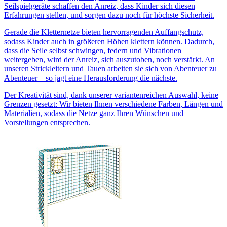
Seilspielgeräte schaffen den Anreiz, dass Kinder sich diesen
Erfahrungen stellen, und sorgen dazu noch für höchste Sicherheit.
Gerade die Kletternetze bieten hervorragenden Auffangschutz,
sodass Kinder auch in größeren Höhen klettern können. Dadurch,
dass die Seile selbst schwingen, federn und Vibrationen
weitergeben, wird der Anreiz, sich auszutoben, noch verstärkt. An
unseren Strickleitern und Tauen arbeiten sie sich von Abenteuer zu
Abenteuer – so jagt eine Herausforderung die nächste.
Der Kreativität sind, dank unserer variantenreichen Auswahl, keine
Grenzen gesetzt: Wir bieten Ihnen verschiedene Farben, Längen und
Materialien, sodass die Netze ganz Ihren Wünschen und
Vorstellungen entsprechen.