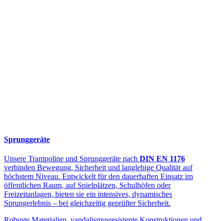
Sprunggeräte
Unsere Trampoline und Sprunggeräte nach
DIN EN 1176
verbinden Bewegung, Sicherheit und langlebige Qualität auf
höchstem Niveau. Entwickelt für den dauerhaften Einsatz im
öffentlichen Raum, auf Spielplätzen, Schulhöfen oder
Freizeitanlagen, bieten sie ein intensives, dynamisches
Sprungerlebnis – bei gleichzeitig geprüfter Sicherheit.
Robuste Materialien, vandalismusresistente Konstruktionen und