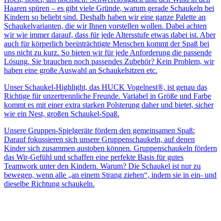
Haaren spüren – es gibt viele Gründe, warum gerade Schaukeln bei
Kindern so beliebt sind. Deshalb haben wir eine ganze Palette an
Schaukelvarianten, die wir Ihnen vorstellen wollen. Dabei achten
wir wie immer darauf, dass für jede Altersstufe etwas dabei ist. Aber
auch für körperlich beeinträchtigte Menschen kommt der Spaß bei
uns nicht zu kurz. So bieten wir für jede Anforderung die passende
Lösung. Sie brauchen noch passendes Zubehör? Kein Problem, wir
haben eine große Auswahl an Schaukelsitzen etc.
Unser Schaukel-Highlight, das HUCK Vogelnest®, ist genau das
Richtige für unzertrennliche Freunde. Variabel in Größe und Farbe
kommt es mit einer extra starken Polsterung daher und bietet, sicher
wie ein Nest, großen Schaukel-Spaß.
Unsere Gruppen-Spielgeräte fördern den gemeinsamen Spaß:
Darauf fokussieren sich unsere Gruppenschaukeln, auf denen
Kinder sich zusammen austoben können. Gruppenschaukeln fördern
das Wir-Gefühl und schaffen eine perfekte Basis für gutes
Teamwork unter den Kindern. Warum? Die Schaukel ist nur zu
bewegen, wenn alle „an einem Strang ziehen“, indem sie in ein- und
dieselbe Richtung schaukeln.