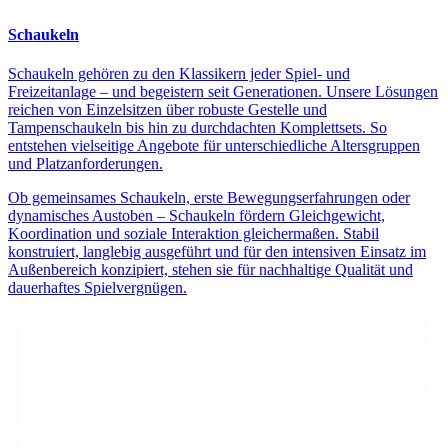
Schaukeln
Schaukeln gehören zu den Klassikern jeder Spiel- und
Freizeitanlage – und begeistern seit Generationen. Unsere Lösungen
reichen von Einzelsitzen über robuste Gestelle und
Tampenschaukeln bis hin zu durchdachten Komplettsets. So
entstehen vielseitige Angebote für unterschiedliche Altersgruppen
und Platzanforderungen.
Ob gemeinsames Schaukeln, erste Bewegungserfahrungen oder
dynamisches Austoben – Schaukeln fördern Gleichgewicht,
Koordination und soziale Interaktion gleichermaßen. Stabil
konstruiert, langlebig ausgeführt und für den intensiven Einsatz im
Außenbereich konzipiert, stehen sie für nachhaltige Qualität und
dauerhaftes Spielvergnügen.