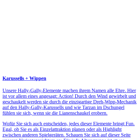
Karussells + Wippen
Unsere Hally-Gally-Elemente machen ihrem Namen alle Ehre. Hier
ist vor allem eines angesagt: Action! Durch den Wind gewirbelt und
geschaukelt werden sie durch die einzigartige Dreh-Wipp-Mechanik
auf den Hally-Gally-Karussells und wie Tarzan im Dschungel
fühlen sie sich, wenn sie die Lianenschaukel erobern.
Wofür Sie sich auch entscheiden, jedes dieser Elemente bringt Fun.
Egal, ob Sie es als Einzelattraktion planen oder als Highlight
zwischen anderen Spielgeräten. Schauen Sie sich auf dieser Seite