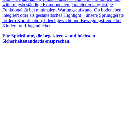
witterungsbeständige Komponenten garantieren langfristige
Funktionalität bei minimalem Wartungsaufwand. Ob bodeneben
integriert oder als gestalterisches Highlight – unsere Sprunggeräte
fördern Koordination, Gleichgewicht und Bewegungsfreude bei
Kindern und Jugendlichen.
Für Spielräume, die begeistern – und höchsten
Sicherheitsstandards entsprechen.