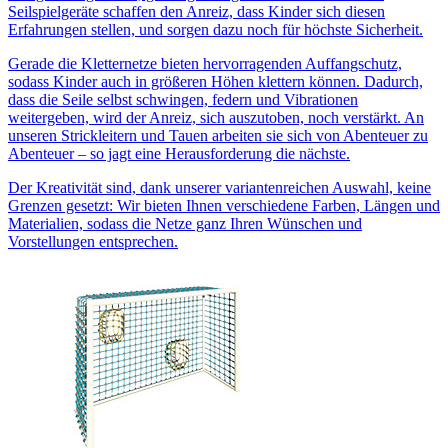
Seilspielgeräte schaffen den Anreiz, dass Kinder sich diesen
Erfahrungen stellen, und sorgen dazu noch für höchste Sicherheit.
Gerade die Kletternetze bieten hervorragenden Auffangschutz,
sodass Kinder auch in größeren Höhen klettern können. Dadurch,
dass die Seile selbst schwingen, federn und Vibrationen
weitergeben, wird der Anreiz, sich auszutoben, noch verstärkt. An
unseren Strickleitern und Tauen arbeiten sie sich von Abenteuer zu
Abenteuer – so jagt eine Herausforderung die nächste.
Der Kreativität sind, dank unserer variantenreichen Auswahl, keine
Grenzen gesetzt: Wir bieten Ihnen verschiedene Farben, Längen und
Materialien, sodass die Netze ganz Ihren Wünschen und
Vorstellungen entsprechen.