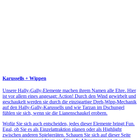
Karussells + Wippen
Unsere Hally-Gally-Elemente machen ihrem Namen alle Ehre. Hier
ist vor allem eines angesagt: Action! Durch den Wind gewirbelt und
geschaukelt werden sie durch die einzigartige Dreh-Wipp-Mechanik
auf den Hally-Gally-Karussells und wie Tarzan im Dschungel
fühlen sie sich, wenn sie die Lianenschaukel erobern.
Wofür Sie sich auch entscheiden, jedes dieser Elemente bringt Fun.
Egal, ob Sie es als Einzelattraktion planen oder als Highlight
zwischen anderen Spielgeräten. Schauen Sie sich auf dieser Seite