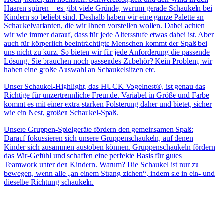
Haaren spüren – es gibt viele Gründe, warum gerade Schaukeln bei
Kindern so beliebt sind. Deshalb haben wir eine ganze Palette an
Schaukelvarianten, die wir Ihnen vorstellen wollen. Dabei achten
wir wie immer darauf, dass für jede Altersstufe etwas dabei ist. Aber
auch für körperlich beeinträchtigte Menschen kommt der Spaß bei
uns nicht zu kurz. So bieten wir für jede Anforderung die passende
Lösung. Sie brauchen noch passendes Zubehör? Kein Problem, wir
haben eine große Auswahl an Schaukelsitzen etc.
Unser Schaukel-Highlight, das HUCK Vogelnest®, ist genau das
Richtige für unzertrennliche Freunde. Variabel in Größe und Farbe
kommt es mit einer extra starken Polsterung daher und bietet, sicher
wie ein Nest, großen Schaukel-Spaß.
Unsere Gruppen-Spielgeräte fördern den gemeinsamen Spaß:
Darauf fokussieren sich unsere Gruppenschaukeln, auf denen
Kinder sich zusammen austoben können. Gruppenschaukeln fördern
das Wir-Gefühl und schaffen eine perfekte Basis für gutes
Teamwork unter den Kindern. Warum? Die Schaukel ist nur zu
bewegen, wenn alle „an einem Strang ziehen“, indem sie in ein- und
dieselbe Richtung schaukeln.