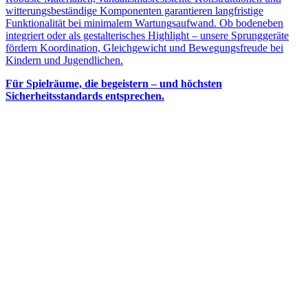
witterungsbeständige Komponenten garantieren langfristige
Funktionalität bei minimalem Wartungsaufwand. Ob bodeneben
integriert oder als gestalterisches Highlight – unsere Sprunggeräte
fördern Koordination, Gleichgewicht und Bewegungsfreude bei
Kindern und Jugendlichen.
Für Spielräume, die begeistern – und höchsten
Sicherheitsstandards entsprechen.