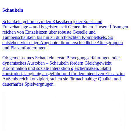
Schaukeln
Schaukeln gehören zu den Klassikern jeder Spiel- und
Freizeitanlage – und begeistern seit Generationen. Unsere Lösungen
reichen von Einzelsitzen über robuste Gestelle und
Tampenschaukeln bis hin zu durchdachten Komplettsets. So
entstehen vielseitige Angebote für unterschiedliche Altersgruppen
und Platzanforderungen.
Ob gemeinsames Schaukeln, erste Bewegungserfahrungen oder
dynamisches Austoben – Schaukeln fördern Gleichgewicht,
Koordination und soziale Interaktion gleichermaßen. Stabil
konstruiert, langlebig ausgeführt und für den intensiven Einsatz im
Außenbereich konzipiert, stehen sie für nachhaltige Qualität und
dauerhaftes Spielvergnügen.