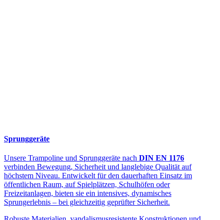
Sprunggeräte
Unsere Trampoline und Sprunggeräte nach
DIN EN 1176
verbinden Bewegung, Sicherheit und langlebige Qualität auf
höchstem Niveau. Entwickelt für den dauerhaften Einsatz im
öffentlichen Raum, auf Spielplätzen, Schulhöfen oder
Freizeitanlagen, bieten sie ein intensives, dynamisches
Sprungerlebnis – bei gleichzeitig geprüfter Sicherheit.
Robuste Materialien, vandalismusresistente Konstruktionen und