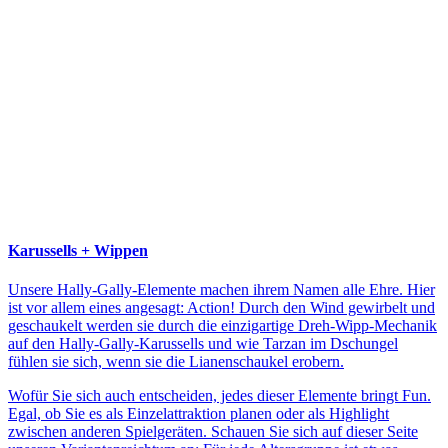
Karussells + Wippen
Unsere Hally-Gally-Elemente machen ihrem Namen alle Ehre. Hier
ist vor allem eines angesagt: Action! Durch den Wind gewirbelt und
geschaukelt werden sie durch die einzigartige Dreh-Wipp-Mechanik
auf den Hally-Gally-Karussells und wie Tarzan im Dschungel
fühlen sie sich, wenn sie die Lianenschaukel erobern.
Wofür Sie sich auch entscheiden, jedes dieser Elemente bringt Fun.
Egal, ob Sie es als Einzelattraktion planen oder als Highlight
zwischen anderen Spielgeräten. Schauen Sie sich auf dieser Seite