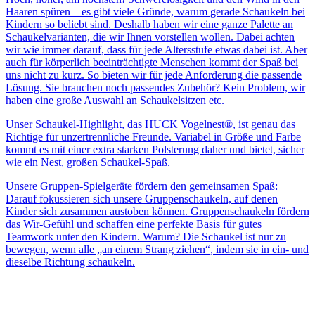
Haaren spüren – es gibt viele Gründe, warum gerade Schaukeln bei
Kindern so beliebt sind. Deshalb haben wir eine ganze Palette an
Schaukelvarianten, die wir Ihnen vorstellen wollen. Dabei achten
wir wie immer darauf, dass für jede Altersstufe etwas dabei ist. Aber
auch für körperlich beeinträchtigte Menschen kommt der Spaß bei
uns nicht zu kurz. So bieten wir für jede Anforderung die passende
Lösung. Sie brauchen noch passendes Zubehör? Kein Problem, wir
haben eine große Auswahl an Schaukelsitzen etc.
Unser Schaukel-Highlight, das HUCK Vogelnest®, ist genau das
Richtige für unzertrennliche Freunde. Variabel in Größe und Farbe
kommt es mit einer extra starken Polsterung daher und bietet, sicher
wie ein Nest, großen Schaukel-Spaß.
Unsere Gruppen-Spielgeräte fördern den gemeinsamen Spaß:
Darauf fokussieren sich unsere Gruppenschaukeln, auf denen
Kinder sich zusammen austoben können. Gruppenschaukeln fördern
das Wir-Gefühl und schaffen eine perfekte Basis für gutes
Teamwork unter den Kindern. Warum? Die Schaukel ist nur zu
bewegen, wenn alle „an einem Strang ziehen“, indem sie in ein- und
dieselbe Richtung schaukeln.