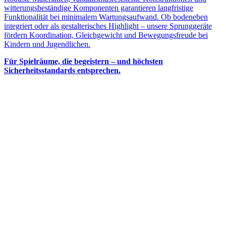
witterungsbeständige Komponenten garantieren langfristige
Funktionalität bei minimalem Wartungsaufwand. Ob bodeneben
integriert oder als gestalterisches Highlight – unsere Sprunggeräte
fördern Koordination, Gleichgewicht und Bewegungsfreude bei
Kindern und Jugendlichen.
Für Spielräume, die begeistern – und höchsten
Sicherheitsstandards entsprechen.