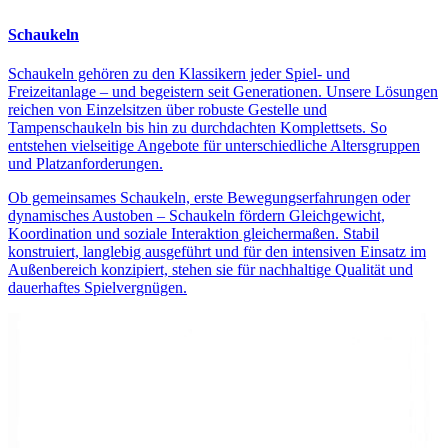
Schaukeln
Schaukeln gehören zu den Klassikern jeder Spiel- und
Freizeitanlage – und begeistern seit Generationen. Unsere Lösungen
reichen von Einzelsitzen über robuste Gestelle und
Tampenschaukeln bis hin zu durchdachten Komplettsets. So
entstehen vielseitige Angebote für unterschiedliche Altersgruppen
und Platzanforderungen.
Ob gemeinsames Schaukeln, erste Bewegungserfahrungen oder
dynamisches Austoben – Schaukeln fördern Gleichgewicht,
Koordination und soziale Interaktion gleichermaßen. Stabil
konstruiert, langlebig ausgeführt und für den intensiven Einsatz im
Außenbereich konzipiert, stehen sie für nachhaltige Qualität und
dauerhaftes Spielvergnügen.