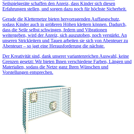
Seilspielgeräte schaffen den Anreiz, dass Kinder sich diesen
Erfahrungen stellen, und sorgen dazu noch für höchste Sicherheit.
Gerade die Kletternetze bieten hervorragenden Auffangschutz,
sodass Kinder auch in größeren Höhen klettern können. Dadurch,
dass die Seile selbst schwingen, federn und Vibrationen
weitergeben, wird der Anreiz, sich auszutoben, noch verstärkt. An
unseren Strickleitern und Tauen arbeiten sie sich von Abenteuer zu
Abenteuer – so jagt eine Herausforderung die nächste.
Der Kreativität sind, dank unserer variantenreichen Auswahl, keine
Grenzen gesetzt: Wir bieten Ihnen verschiedene Farben, Längen und
Materialien, sodass die Netze ganz Ihren Wünschen und
Vorstellungen entsprechen.