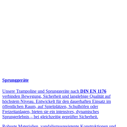
Sprunggeräte
Unsere Trampoline und Sprunggeräte nach
DIN EN 1176
verbinden Bewegung, Sicherheit und langlebige Qualität auf
höchstem Niveau. Entwickelt für den dauerhaften Einsatz im
öffentlichen Raum, auf Spielplätzen, Schulhöfen oder
Freizeitanlagen, bieten sie ein intensives, dynamisches
Sprungerlebnis – bei gleichzeitig geprüfter Sicherheit.
Robuste Materialien, vandalismusresistente Konstruktionen und