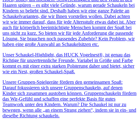
Haaren spüren – es gibt viele Gründe, warum gerade Schaukeln bei
Kindern so beliebt sind. Deshalb haben wir eine ganze Palette an
Schaukelvarianten, die wir Ihnen vorstellen wollen. Dabei achten
wir wie immer darauf, dass für jede Altersstufe etwas dabei ist. Aber
auch für körperlich beeinträchtigte Menschen kommt der Spaß bei
uns nicht zu kurz. So bieten wir für jede Anforderung die passende
Lösung. Sie brauchen noch passendes Zubehör? Kein Problem, wir
haben eine große Auswahl an Schaukelsitzen etc.
Unser Schaukel-Highlight, das HUCK Vogelnest®, ist genau das
Richtige für unzertrennliche Freunde. Variabel in Größe und Farbe
kommt es mit einer extra starken Polsterung daher und bietet, sicher
wie ein Nest, großen Schaukel-Spaß.
Unsere Gruppen-Spielgeräte fördern den gemeinsamen Spaß:
Darauf fokussieren sich unsere Gruppenschaukeln, auf denen
Kinder sich zusammen austoben können. Gruppenschaukeln fördern
das Wir-Gefühl und schaffen eine perfekte Basis für gutes
Teamwork unter den Kindern. Warum? Die Schaukel ist nur zu
bewegen, wenn alle „an einem Strang ziehen“, indem sie in ein- und
dieselbe Richtung schaukeln.