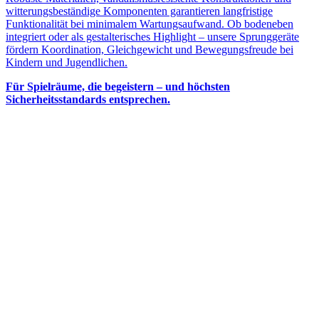
witterungsbeständige Komponenten garantieren langfristige
Funktionalität bei minimalem Wartungsaufwand. Ob bodeneben
integriert oder als gestalterisches Highlight – unsere Sprunggeräte
fördern Koordination, Gleichgewicht und Bewegungsfreude bei
Kindern und Jugendlichen.
Für Spielräume, die begeistern – und höchsten
Sicherheitsstandards entsprechen.