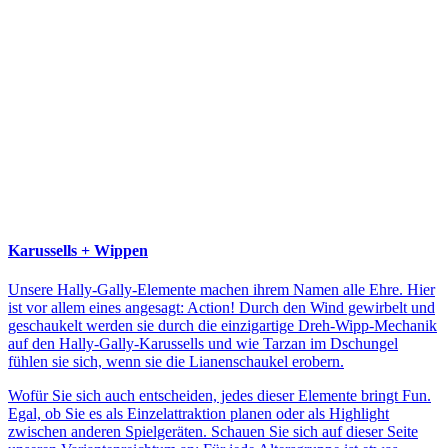
Karussells + Wippen
Unsere Hally-Gally-Elemente machen ihrem Namen alle Ehre. Hier
ist vor allem eines angesagt: Action! Durch den Wind gewirbelt und
geschaukelt werden sie durch die einzigartige Dreh-Wipp-Mechanik
auf den Hally-Gally-Karussells und wie Tarzan im Dschungel
fühlen sie sich, wenn sie die Lianenschaukel erobern.
Wofür Sie sich auch entscheiden, jedes dieser Elemente bringt Fun.
Egal, ob Sie es als Einzelattraktion planen oder als Highlight
zwischen anderen Spielgeräten. Schauen Sie sich auf dieser Seite