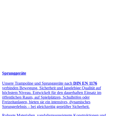
Sprunggeräte
Unsere Trampoline und Sprunggeräte nach
DIN EN 1176
verbinden Bewegung, Sicherheit und langlebige Qualität auf
höchstem Niveau. Entwickelt für den dauerhaften Einsatz im
öffentlichen Raum, auf Spielplätzen, Schulhöfen oder
Freizeitanlagen, bieten sie ein intensives, dynamisches
Sprungerlebnis – bei gleichzeitig geprüfter Sicherheit.
Robuste Materialien, vandalismusresistente Konstruktionen und