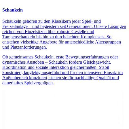
Schaukeln
Schaukeln gehören zu den Klassikern jeder Spiel- und
Freizeitanlage – und begeistern seit Generationen. Unsere Lösungen
reichen von Einzelsitzen über robuste Gestelle und
Tampenschaukeln bis hin zu durchdachten Komplettsets. So
entstehen vielseitige Angebote für unterschiedliche Altersgruppen
und Platzanforderungen.
Ob gemeinsames Schaukeln, erste Bewegungserfahrungen oder
dynamisches Austoben – Schaukeln fördern Gleichgewicht,
Koordination und soziale Interaktion gleichermaßen. Stabil
konstruiert, langlebig ausgeführt und für den intensiven Einsatz im
Außenbereich konzipiert, stehen sie für nachhaltige Qualität und
dauerhaftes Spielvergnügen.