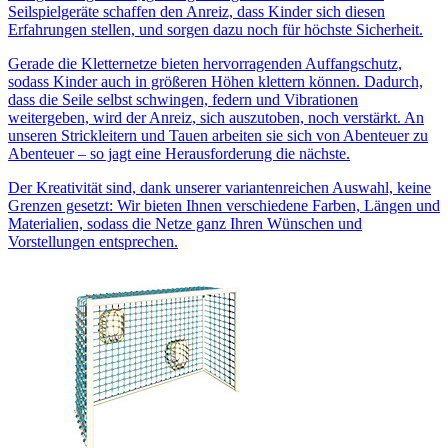
Seilspielgeräte schaffen den Anreiz, dass Kinder sich diesen
Erfahrungen stellen, und sorgen dazu noch für höchste Sicherheit.
Gerade die Kletternetze bieten hervorragenden Auffangschutz,
sodass Kinder auch in größeren Höhen klettern können. Dadurch,
dass die Seile selbst schwingen, federn und Vibrationen
weitergeben, wird der Anreiz, sich auszutoben, noch verstärkt. An
unseren Strickleitern und Tauen arbeiten sie sich von Abenteuer zu
Abenteuer – so jagt eine Herausforderung die nächste.
Der Kreativität sind, dank unserer variantenreichen Auswahl, keine
Grenzen gesetzt: Wir bieten Ihnen verschiedene Farben, Längen und
Materialien, sodass die Netze ganz Ihren Wünschen und
Vorstellungen entsprechen.