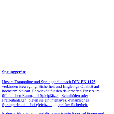
Sprunggeräte
Unsere Trampoline und Sprunggeräte nach
DIN EN 1176
verbinden Bewegung, Sicherheit und langlebige Qualität auf
höchstem Niveau. Entwickelt für den dauerhaften Einsatz im
öffentlichen Raum, auf Spielplätzen, Schulhöfen oder
Freizeitanlagen, bieten sie ein intensives, dynamisches
Sprungerlebnis – bei gleichzeitig geprüfter Sicherheit.
Robuste Materialien, vandalismusresistente Konstruktionen und