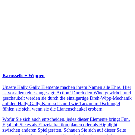
Karussells + Wippen
Unsere Hally-Gally-Elemente machen ihrem Namen alle Ehre. Hier
ist vor allem eines angesagt: Action! Durch den Wind gewirbelt und
geschaukelt werden sie durch die einzigartige Dreh-Wipp-Mechanik
auf den Hally-Gally-Karussells und wie Tarzan im Dschungel
fühlen sie sich, wenn sie die Lianenschaukel erobern.
Wofür Sie sich auch entscheiden, jedes dieser Elemente bringt Fun.
Egal, ob Sie es als Einzelattraktion planen oder als Highlight
zwischen anderen Spielgeräten. Schauen Sie sich auf dieser Seite