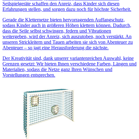
Seilspielgeräte schaffen den Anreiz, dass Kinder sich diesen
Erfahrungen stellen, und sorgen dazu noch für höchste Sicherheit.
Gerade die Kletternetze bieten hervorragenden Auffangschutz,
sodass Kinder auch in größeren Höhen klettern können. Dadurch,
dass die Seile selbst schwingen, federn und Vibrationen
weitergeben, wird der Anreiz, sich auszutoben, noch verstärkt. An
unseren Strickleitern und Tauen arbeiten sie sich von Abenteuer zu
Abenteuer – so jagt eine Herausforderung die nächste.
Der Kreativität sind, dank unserer variantenreichen Auswahl, keine
Grenzen gesetzt: Wir bieten Ihnen verschiedene Farben, Längen und
Materialien, sodass die Netze ganz Ihren Wünschen und
Vorstellungen entsprechen.