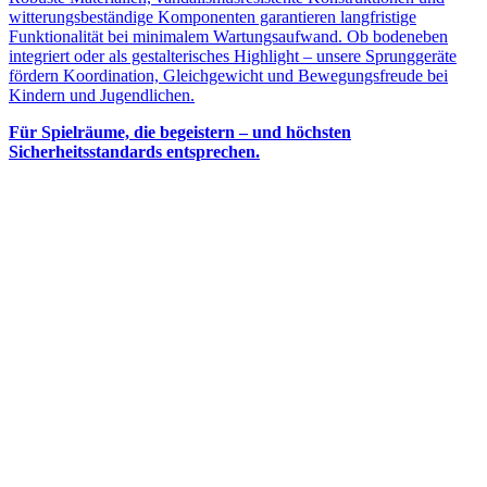
witterungsbeständige Komponenten garantieren langfristige
Funktionalität bei minimalem Wartungsaufwand. Ob bodeneben
integriert oder als gestalterisches Highlight – unsere Sprunggeräte
fördern Koordination, Gleichgewicht und Bewegungsfreude bei
Kindern und Jugendlichen.
Für Spielräume, die begeistern – und höchsten
Sicherheitsstandards entsprechen.