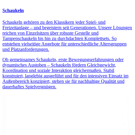
Schaukeln
Schaukeln gehören zu den Klassikern jeder Spiel- und
Freizeitanlage – und begeistern seit Generationen. Unsere Lösungen
reichen von Einzelsitzen über robuste Gestelle und
Tampenschaukeln bis hin zu durchdachten Komplettsets. So
entstehen vielseitige Angebote für unterschiedliche Altersgruppen
und Platzanforderungen.
Ob gemeinsames Schaukeln, erste Bewegungserfahrungen oder
dynamisches Austoben – Schaukeln fördern Gleichgewicht,
Koordination und soziale Interaktion gleichermaßen. Stabil
konstruiert, langlebig ausgeführt und für den intensiven Einsatz im
Außenbereich konzipiert, stehen sie für nachhaltige Qualität und
dauerhaftes Spielvergnügen.