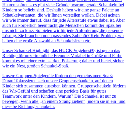
Haaren spüren – es gibt viele Gründe, warum gerade Schaukeln bei
Kindern so beliebt sind. Deshalb haben wir eine ganze Palette an
Schaukelvarianten, die wir Ihnen vorstellen wollen. Dabei achten
wir wie immer darauf, dass für jede Altersstufe etwas dabei ist. Aber
auch für körperlich beeinträchtigte Menschen kommt der Spaß bei
uns nicht zu kurz. So bieten wir für jede Anforderung die passende
Lösung. Sie brauchen noch passendes Zubehör? Kein Problem, wir
haben eine große Auswahl an Schaukelsitzen etc.
Unser Schaukel-Highlight, das HUCK Vogelnest®, ist genau das
Richtige für unzertrennliche Freunde. Variabel in Größe und Farbe
kommt es mit einer extra starken Polsterung daher und bietet, sicher
wie ein Nest, großen Schaukel-Spaß.
Unsere Gruppen-Spielgeräte fördern den gemeinsamen Spaß:
Darauf fokussieren sich unsere Gruppenschaukeln, auf denen
Kinder sich zusammen austoben können. Gruppenschaukeln fördern
das Wir-Gefühl und schaffen eine perfekte Basis für gutes
Teamwork unter den Kindern. Warum? Die Schaukel ist nur zu
bewegen, wenn alle „an einem Strang ziehen“, indem sie in ein- und
dieselbe Richtung schaukeln.